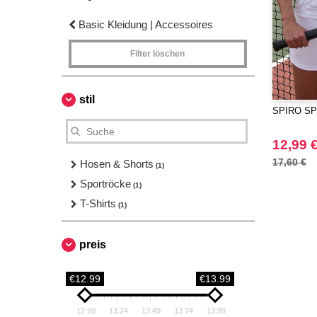
Basic Kleidung | Accessoires
Filter löschen
stil
SPIRO SP2
12,99 
17,60 €
Hosen & Shorts
(1)
Sportröcke
(1)
T-Shirts
(1)
preis
€12.99
€13.99
12.99
13.24
13.49
13.74
13.99