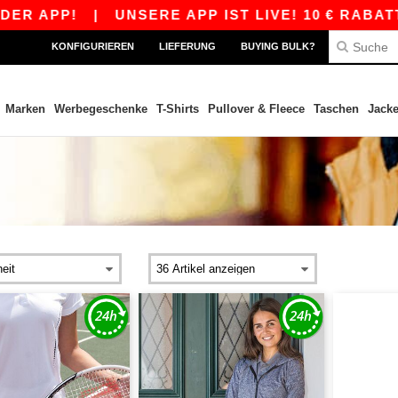
R APP!
|
UNSERE APP IST LIVE! 10 € RABATT 
KONFIGURIEREN
LIEFERUNG
BUYING BULK?
Marken
Werbegeschenke
T-Shirts
Pullover & Fleece
Taschen
Jack