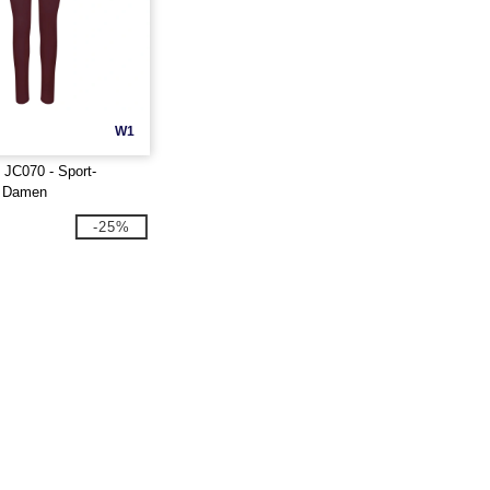
W1
JC070 - Sport-
r Damen
-25%