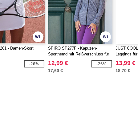
W1
W1
61 - Damen-Skort
SPIRO SP277F - Kapuzen-
JUST COOL 
Sporthemd mit Reißverschluss für
Leggings fü
Damen
€
12,99 €
13,99 €
-26%
-26%
17,60 €
18,70 €