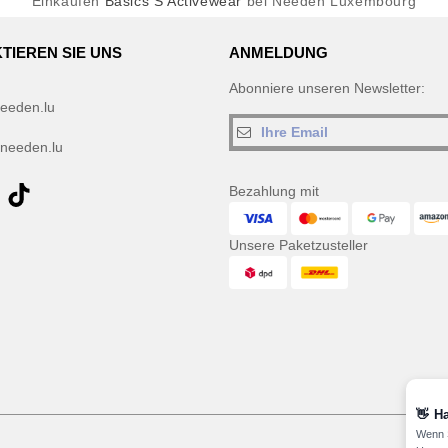
Einkaufen
Basics S Activewear
bei Needen Luxembourg
TIEREN SIE UNS
ANMELDUNG
Abonniere unseren Newsletter:
eeden.lu
needen.lu
Bezahlung mit
Unsere Paketzusteller
👋
Ha
Wenn S