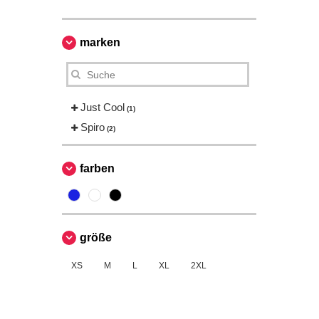
marken
Just Cool
(1)
Spiro
(2)
farben
größe
XS
M
L
XL
2XL