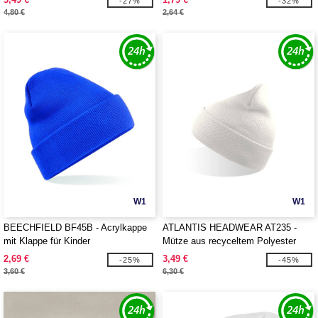
-27%
-32%
4,80 €
2,64 €
W1
W1
BEECHFIELD BF45B - Acrylkappe
ATLANTIS HEADWEAR AT235 -
mit Klappe für Kinder
Mütze aus recyceltem Polyester
2,69 €
3,49 €
-25%
-45%
3,60 €
6,30 €