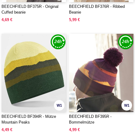
BEECHFIELD BF375R - Original
BEECHFIELD BF376R - Ribbed
Cuffed beanie
Beanie
4,69 €
5,99 €
W1
W1
BEECHFIELD BF394R - Mütze
BEECHFIELD BF395R -
Mountain Peaks
Bommelmütze
4,49 €
4,99 €