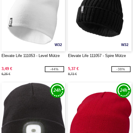
W32
W32
Elevate Life 111053 - Level Mütze
Elevate Life 111057 - Spire Mütze
3,49 €
5,37 €
-44%
-38%
6,25 €
8,72 €