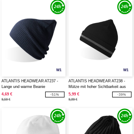
W1
W1
ATLANTIS HEADWEAR AT237 -
ATLANTIS HEADWEAR AT238 -
Lange und warme Beanie
Mütze mit hoher Sichtbarkeit aus
recyceltem Polyester
4,69 €
5,99 €
-51%
-39%
9,59 €
9,89 €