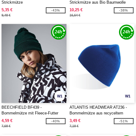
Strickmütze
Strickmütze aus Bio Baumwolle
5,35 €
10,25 €
-43%
-38%
9,48 €
16,64 €
W1
W1
BEECHFIELD BF439 -
ATLANTIS HEADWEAR AT236 -
Bommelmütze mit Fleece-Futter
Bommelmütze aus recyceltem
Polyester
4,59 €
3,49 €
-40%
-51%
7,68 €
7,18 €