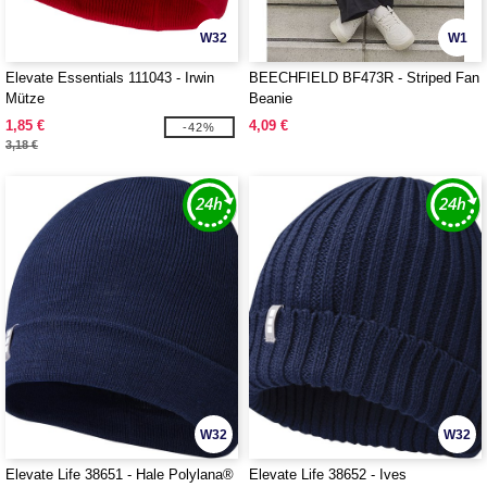
W32
W1
Elevate Essentials 111043 - Irwin
BEECHFIELD BF473R - Striped Fan
Mütze
Beanie
1,85 €
4,09 €
-42%
3,18 €
W32
W32
Elevate Life 38651 - Hale Polylana®
Elevate Life 38652 - Ives