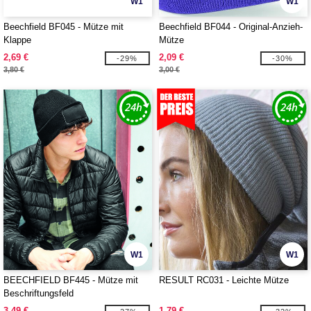
W1
W1
Beechfield BF045 - Mütze mit
Beechfield BF044 - Original-Anzieh-
Klappe
Mütze
2,69 €
2,09 €
-29%
-30%
3,80 €
3,00 €
W1
W1
BEECHFIELD BF445 - Mütze mit
RESULT RC031 - Leichte Mütze
Beschriftungsfeld
3,49 €
1,79 €