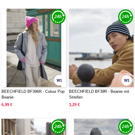
W1
W1
BEECHFIELD BF396R - Colour Pop
BEECHFIELD BF39R - Beanie mit
Beanie
Streifen
6,99 €
3,29 €