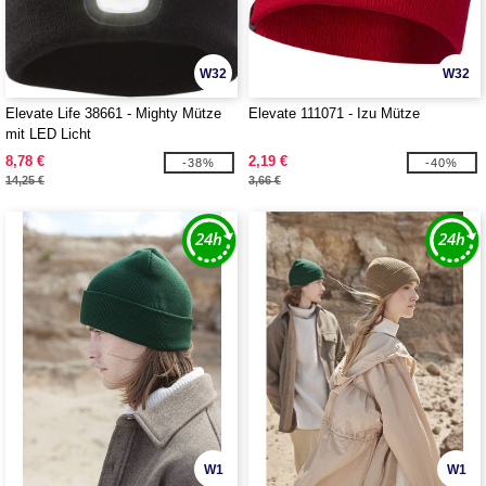
W32
W32
Elevate Life 38661 - Mighty Mütze
Elevate 111071 - Izu Mütze
mit LED Licht
8,78 €
2,19 €
-38%
-40%
14,25 €
3,66 €
W1
W1