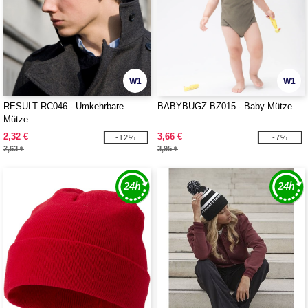
W1
W1
RESULT RC046 - Umkehrbare
BABYBUGZ BZ015 - Baby-Mütze
Mütze
2,32 €
3,66 €
-12%
-7%
2,63 €
3,95 €