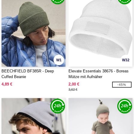
W1
W32
BEECHFIELD BF385R - Deep
Elevate Essentials 38676 - Boreas
Cuffed Beanie
Mütze mit Aufnäher
4,89 €
2,00 €
-45%
3,62 €