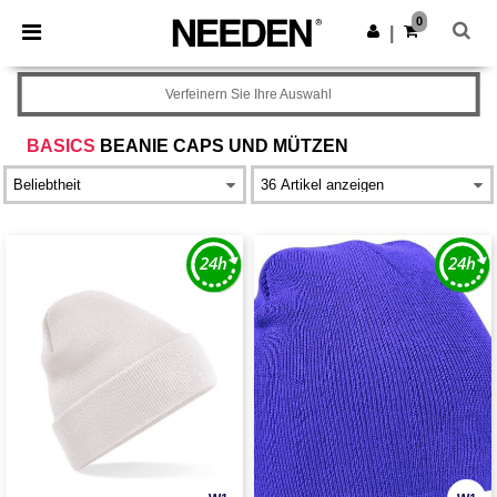
×
Needen App
0
App holen
|
Bessere Preise in der App!
Verfeinern Sie Ihre Auswahl
BASICS
BEANIE CAPS UND MÜTZEN