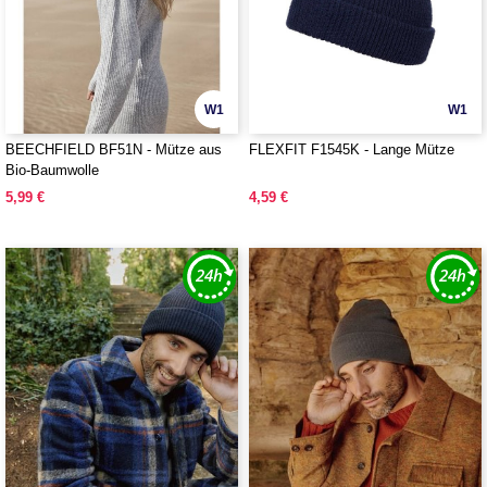
W1
W1
BEECHFIELD BF51N - Mütze aus
FLEXFIT F1545K - Lange Mütze
Bio-Baumwolle
5,99 €
4,59 €