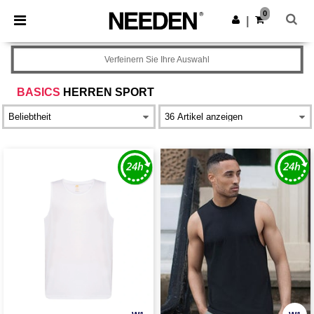
×
Needen App
0
App holen
|
Bessere Preise in der App!
Verfeinern Sie Ihre Auswahl
BASICS
HERREN SPORT