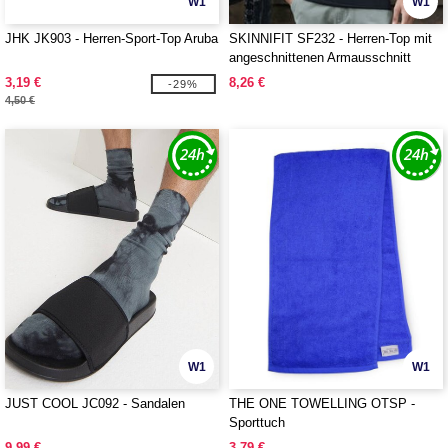
W1
W1
JHK JK903 - Herren-Sport-Top Aruba
SKINNIFIT SF232 - Herren-Top mit
angeschnittenen Armausschnitt
3,19 €
8,26 €
-29%
4,50 €
W1
W1
JUST COOL JC092 - Sandalen
THE ONE TOWELLING OTSP -
Sporttuch
9,99 €
3,79 €