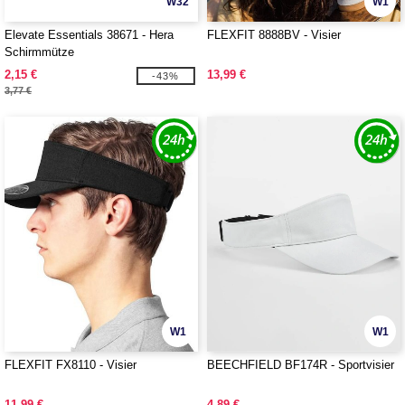
W32
W1
Elevate Essentials 38671 - Hera
FLEXFIT 8888BV - Visier
Schirmmütze
2,15 €
13,99 €
-43%
3,77 €
W1
W1
FLEXFIT FX8110 - Visier
BEECHFIELD BF174R - Sportvisier
11,99 €
4,89 €