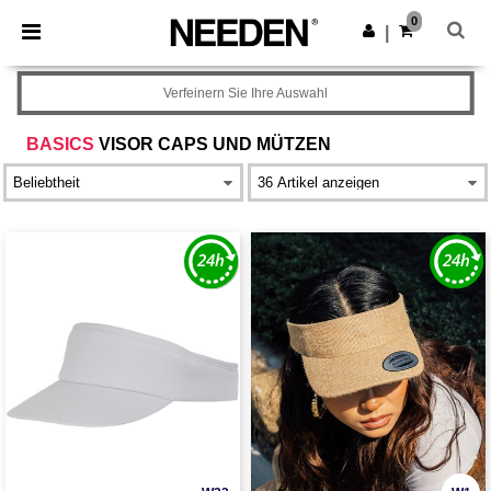
×
Needen App
0
App holen
|
Bessere Preise in der App!
Verfeinern Sie Ihre Auswahl
BASICS
VISOR CAPS UND MÜTZEN