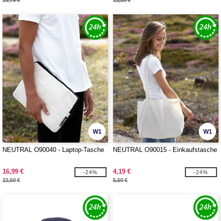
16,79 €
13,50 €
W1
W1
NEUTRAL O90040 - Laptop-Tasche
NEUTRAL O90015 - Einkaufstasche
16,99 €
4,19 €
-24%
-24%
22,50 €
5,50 €