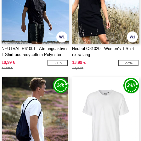
W1
W1
NEUTRAL R61001 - Atmungsaktives
Neutral O81020 - Women's T-Shirt
T-Shirt aus recyceltem Polyester
extra lang
10,99 €
13,99 €
-21%
-22%
13,90 €
17,90 €