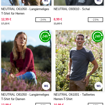
W1
W1
NEUTRAL O61050 - Langärmeliges
NEUTRAL O93010 - Schal
T-Shirt für Herren
12,99 €
8,99 €
-24%
-23%
17,10 €
11,60 €
W1
W1
NEUTRAL O81050 - Langärmeliges
NEUTRAL O61001 - Tailliertes
T-Shirt für Damen
Herren-T-Shirt
12,99 €
10,99 €