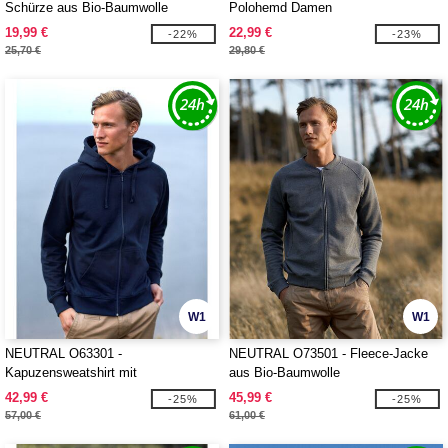
Schürze aus Bio-Baumwolle
Polohemd Damen
19,99 €
22,99 €
-22%
-23%
25,70 €
29,80 €
W1
W1
NEUTRAL O63301 -
NEUTRAL O73501 - Fleece-Jacke
Kapuzensweatshirt mit
aus Bio-Baumwolle
Reißverschluss Herren
42,99 €
45,99 €
-25%
-25%
57,00 €
61,00 €