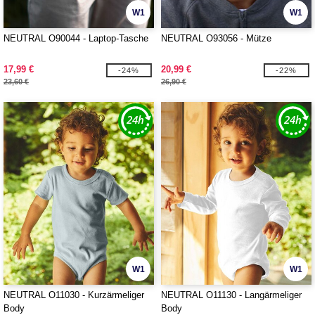
W1
W1
NEUTRAL O90044 - Laptop-Tasche
NEUTRAL O93056 - Mütze
17,99 €
20,99 €
-24%
-22%
23,60 €
26,90 €
W1
W1
NEUTRAL O11030 - Kurzärmeliger
NEUTRAL O11130 - Langärmeliger
Body
Body