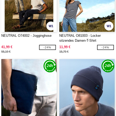
W1
W1
NEUTRAL O74002 - Jogginghose
NEUTRAL O81003 - Locker
sitzendes Damen-T-Shirt
41,99 €
11,99 €
-24%
-24%
55,10 €
15,70 €