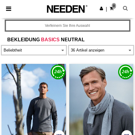
×
Needen App
0
App holen
|
Bessere Preise in der App!
Verfeinern Sie Ihre Auswahl
BEKLEIDUNG
BASICS
NEUTRAL