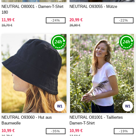
NEUTRAL O80001 - Damen-T-Shirt
NEUTRAL O93055 - Mütze
180
11,99 €
20,99 €
-24%
-22%
15,70 €
26,90 €
W1
W1
NEUTRAL O93060 - Hut aus
NEUTRAL O81001 - Tailliertes
Baumwolle
Damen-T-Shirt
10,99 €
10,99 €
-35%
-19%