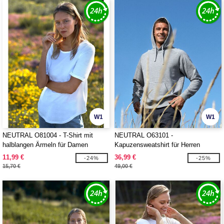
W1
W1
NEUTRAL O81004 - T-Shirt mit
NEUTRAL O63101 -
halblangen Ärmeln für Damen
Kapuzensweatshirt für Herren
11,99 €
36,99 €
-24%
-25%
15,70 €
49,00 €