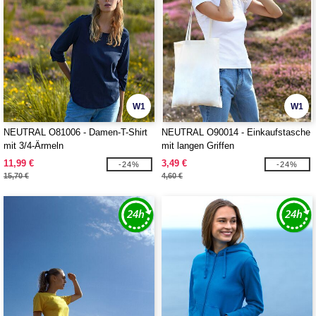
W1
W1
NEUTRAL O81006 - Damen-T-Shirt
NEUTRAL O90014 - Einkaufstasche
mit 3/4-Ärmeln
mit langen Griffen
11,99 €
3,49 €
-24%
-24%
15,70 €
4,60 €