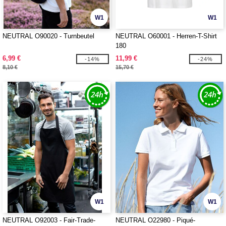
W1
W1
NEUTRAL O90020 - Turnbeutel
NEUTRAL O60001 - Herren-T-Shirt
180
6,99 €
11,99 €
-14%
-24%
8,10 €
15,70 €
W1
W1
NEUTRAL O92003 - Fair-Trade-
NEUTRAL O22980 - Piqué-