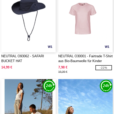
W1
W1
NEUTRAL O93062 - SAFARI
NEUTRAL O30001 - Fairtrade T-Shirt
BUCKET HAT
aus Bio-Baumwolle für Kinder
14,99 €
7,98 €
-22%
10,30 €