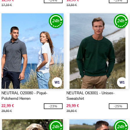
-24%
-19%
17,10 €
13,50 €
W1
W1
NEUTRAL O20080 - Piqué-
NEUTRAL O63001 - Unisex-
Polohemd Herren
Sweatshirt
22,99 €
29,99 €
-23%
-25%
29,80 €
39,80 €