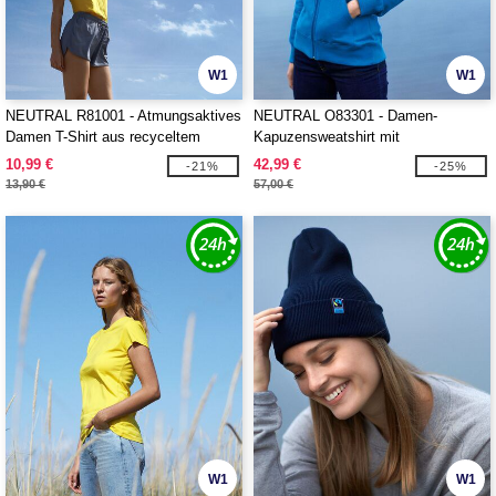
W1
W1
NEUTRAL R81001 - Atmungsaktives
NEUTRAL O83301 - Damen-
Damen T-Shirt aus recyceltem
Kapuzensweatshirt mit
Polyester
Reißverschluss
10,99 €
42,99 €
-21%
-25%
13,90 €
57,00 €
W1
W1