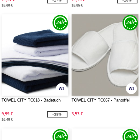
-27%
-26%
15,60 €
15,85 €
W1
W1
TOWEL CITY TC018 - Badetuch
TOWEL CITY TC067 - Pantoffel
9,99 €
3,53 €
-39%
16,48 €