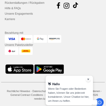
Rückerstattungen / Rückgaben
Hilfe & FAQs
Unsere Engagements
Karriere
Bezahlung mit
Unsere Paketzusteller
👋
Hallo
Wenn Sie Fragen oder Bedenken
Rechtliche Hinweise
-
Datenschutzbestimmungen
-
Bedingungen und Konditionen
-
haben, können Sie uns jederzeit
General Contract Conditions
-
Cookie-Richtlinie
-
Site Map
Copyright 2026
kontaktieren. Unser Chatbot ist hier,
needen.lu - Alle Rechte vorbehalten
um Ihnen zu helfen.