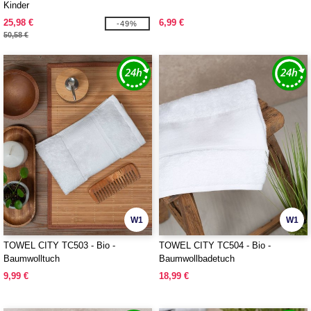
Kinder
25,98 €
6,99 €
-49%
50,58 €
W1
W1
TOWEL CITY TC503 - Bio -
TOWEL CITY TC504 - Bio -
Baumwolltuch
Baumwollbadetuch
9,99 €
18,99 €