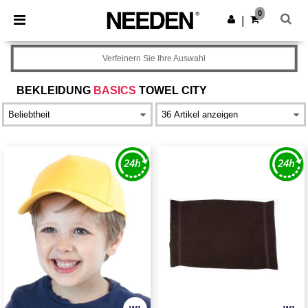
×
Needen App
0
App holen
|
Bessere Preise in der App!
Verfeinern Sie Ihre Auswahl
BEKLEIDUNG
BASICS
TOWEL CITY