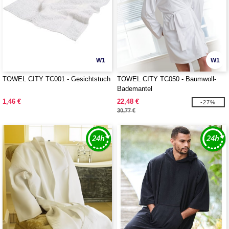
W1
W1
TOWEL CITY TC001 - Gesichtstuch
TOWEL CITY TC050 - Baumwoll-
Bademantel
1,46 €
22,48 €
-27%
30,77 €