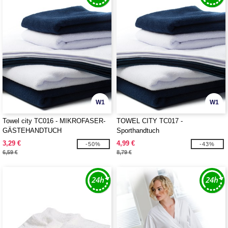
W1
W1
Towel city TC016 - MIKROFASER-
TOWEL CITY TC017 -
GÄSTEHANDTUCH
Sporthandtuch
3,29 €
4,99 €
-50%
-43%
6,59 €
8,79 €