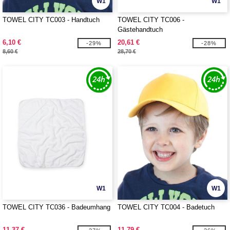
W1
W1
TOWEL CITY TC003 - Handtuch
TOWEL CITY TC006 -
Gästehandtuch
6,10 €
20,61 €
-29%
-28%
8,60 €
28,70 €
W1
W1
TOWEL CITY TC036 - Badeumhang
TOWEL CITY TC004 - Badetuch
11,37 €
11,79 €