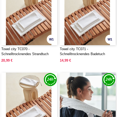
W1
W1
Towel city TC070 -
Towel city TC071 -
Schnelltrocknendes Strandtuch
Schnelltrocknendes Badetuch
20,99 €
14,99 €