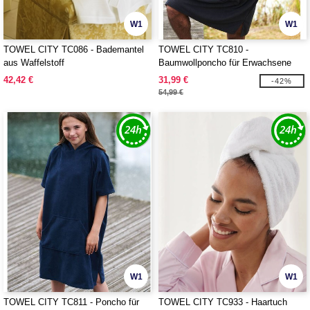
W1
W1
TOWEL CITY TC086 - Bademantel
TOWEL CITY TC810 -
aus Waffelstoff
Baumwollponcho für Erwachsene
42,42 €
31,99 €
-42%
54,99 €
W1
W1
TOWEL CITY TC811 - Poncho für
TOWEL CITY TC933 - Haartuch