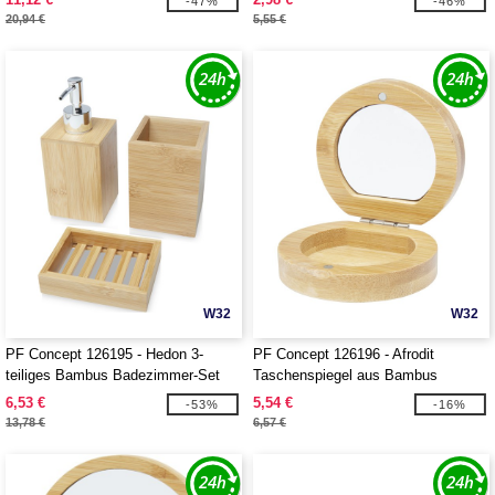
-47%
-46%
20,94 €
5,55 €
W32
W32
PF Concept 126195 - Hedon 3-
PF Concept 126196 - Afrodit
teiliges Bambus Badezimmer-Set
Taschenspiegel aus Bambus
6,53 €
5,54 €
-53%
-16%
13,78 €
6,57 €