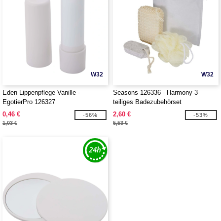
W32
W32
Eden Lippenpflege Vanille -
Seasons 126336 - Harmony 3-
EgotierPro 126327
teiliges Badezubehörset
0,46 €
2,60 €
-56%
-53%
1,03 €
5,53 €