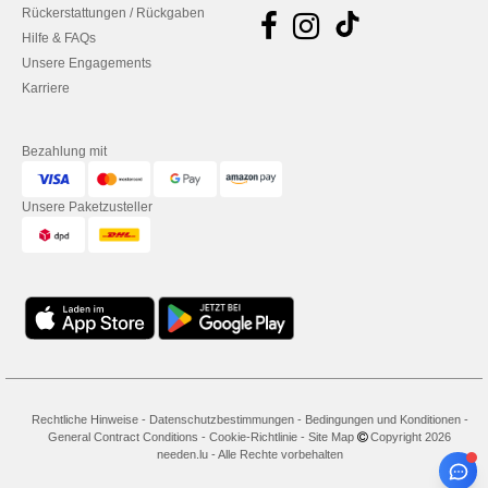
Rückerstattungen / Rückgaben
Hilfe & FAQs
Unsere Engagements
Karriere
Bezahlung mit
Unsere Paketzusteller
Rechtliche Hinweise
-
Datenschutzbestimmungen
-
Bedingungen und Konditionen
-
General Contract Conditions
-
Cookie-Richtlinie
-
Site Map
Copyright 2026
needen.lu - Alle Rechte vorbehalten