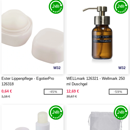
W32
W32
Ester Lippenpflege - EgotierPro
WELLmark 126321 - Wellmark 250
126318
ml Duschgel
0,64 €
12,69 €
-45%
-59%
1,16 €
30,67 €