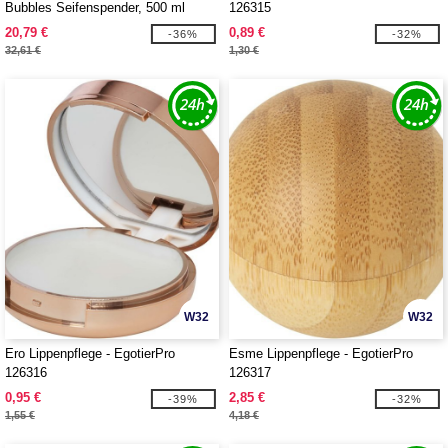
Bubbles Seifenspender, 500 ml
126315
20,79 €
0,89 €
-36%
-32%
32,61 €
1,30 €
W32
W32
Ero Lippenpflege - EgotierPro
Esme Lippenpflege - EgotierPro
126316
126317
0,95 €
2,85 €
-39%
-32%
1,55 €
4,18 €