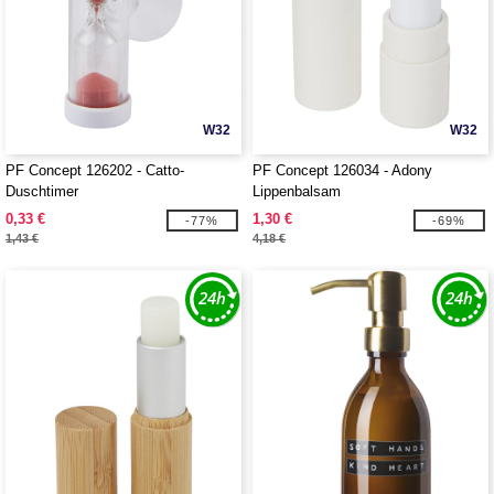
W32
W32
PF Concept 126202 - Catto-
PF Concept 126034 - Adony
Duschtimer
Lippenbalsam
0,33 €
1,30 €
-77%
-69%
1,43 €
4,18 €