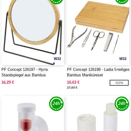
W32
W32
PF Concept 126197 - Hyrra
PF Concept 126198 - Ladia 5-teiliges
Standspiegel aus Bambus
Bambus Maniküreset
16,25 €
10,63 €
-62%
27,93 €