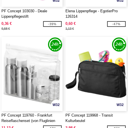
W32
W32
PF Concept 103030 - Deale
Elena Lippenpflege - EgotierPro
Lippenpflegestift
126314
0,36 €
0,60 €
-39%
-47%
0,58 €
1,13 €
W32
W32
PF Concept 119760 - Frankfurt
PF Concept 119968 - Transit
Reiseflaschenset (von Fluglinien
Kulturbeutel
zugelassen)
11,12 €
2,98 €