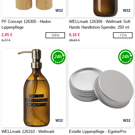
W32
W32
PF Concept 126305 - Hedon
WELLmark 126309 - Wellmark Soft
Lippenpflege
Hands Handlotion-Spender, 250 ml
2,85 €
8,18 €
-58%
-72%
6,77 €
29,53 €
W32
W32
WELLmark 126310 - Wellmark
Estelle Lippenpflege - EgotierPro