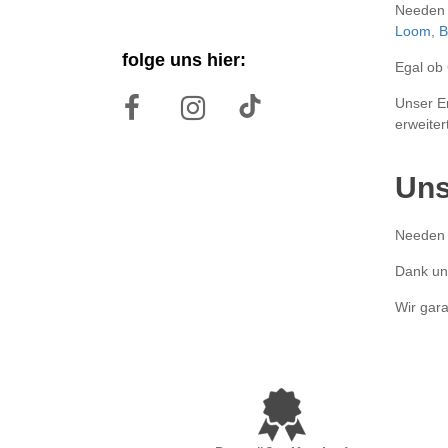
Needen b
Loom
,
B
folge uns hier:
Egal ob 
Unser Er
erweiter
Uns
Needen b
Dank uns
Wir gara