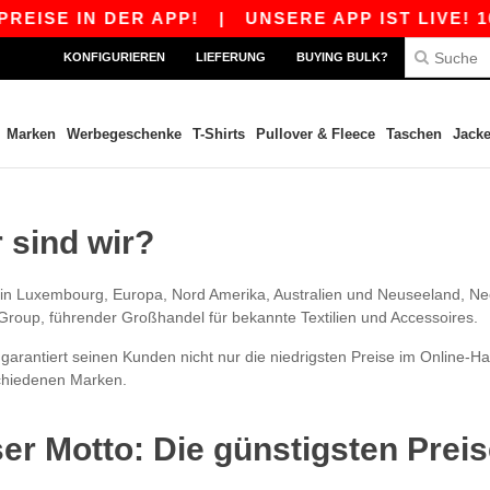
EISE IN DER APP!
|
UNSERE APP IST LIVE! 10
KONFIGURIEREN
LIEFERUNG
BUYING BULK?
Marken
Werbegeschenke
T-Shirts
Pullover & Fleece
Taschen
Jack
 sind wir?
in Luxembourg, Europa, Nord Amerika, Australien und Neuseeland, Neede
roup, führender Großhandel für bekannte Textilien und Accessoires.
arantiert seinen Kunden nicht nur die niedrigsten Preise im Online-Ha
chiedenen Marken.
er Motto: Die günstigsten Prei