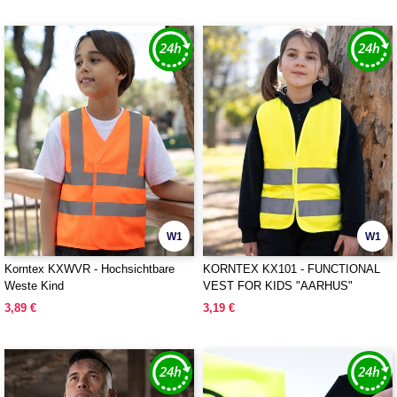
W1
W1
Korntex KXWVR - Hochsichtbare
KORNTEX KX101 - FUNCTIONAL
Weste Kind
VEST FOR KIDS "AARHUS"
3,89 €
3,19 €