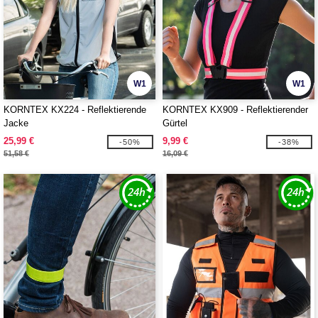
W1
W1
KORNTEX KX224 - Reflektierende
KORNTEX KX909 - Reflektierender
Jacke
Gürtel
25,99 €
9,99 €
-50%
-38%
51,58 €
16,09 €