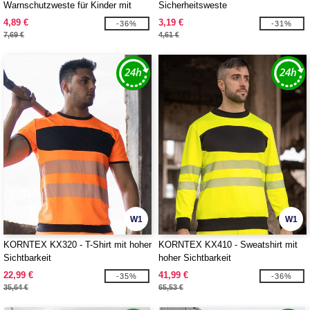
Warnschutzweste für Kinder mit
Sicherheitsweste
Reißverschluss
4,89 €
3,19 €
-36%
-31%
7,69 €
4,61 €
W1
W1
KORNTEX KX320 - T-Shirt mit hoher
KORNTEX KX410 - Sweatshirt mit
Sichtbarkeit
hoher Sichtbarkeit
22,99 €
41,99 €
-35%
-36%
35,64 €
65,53 €