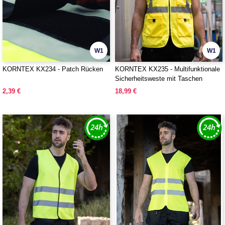
W1
W1
KORNTEX KX234 - Patch Rücken
KORNTEX KX235 - Multifunktionale
Sicherheitsweste mit Taschen
2,39 €
18,99 €