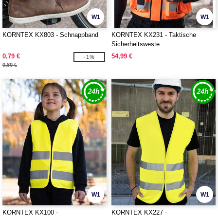
W1
W1
KORNTEX KX803 - Schnappband
KORNTEX KX231 - Taktische
Sicherheitsweste
0,79 €
54,99 €
-1%
0,80 €
W1
W1
KORNTEX KX100 -
KORNTEX KX227 -