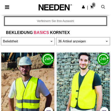
×
Needen App
0
App holen
|
Bessere Preise in der App!
Verfeinern Sie Ihre Auswahl
BEKLEIDUNG
BASICS
KORNTEX