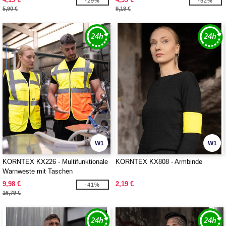
-29%
-52%
5,90 €
9,18 €
W1
W1
KORNTEX KX226 - Multifunktionale
KORNTEX KX808 - Armbinde
Warnweste mit Taschen
9,98 €
2,19 €
-41%
16,79 €