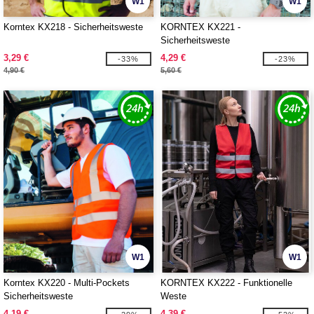
W1
W1
Korntex KX218 - Sicherheitsweste
KORNTEX KX221 -
Sicherheitsweste
3,29 €
4,29 €
-33%
-23%
4,90 €
5,60 €
W1
W1
Korntex KX220 - Multi-Pockets
KORNTEX KX222 - Funktionelle
Sicherheitsweste
Weste
4,19 €
4,39 €