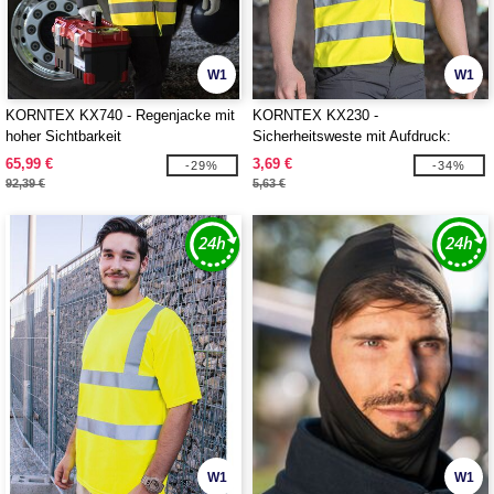
W1
W1
KORNTEX KX740 - Regenjacke mit
KORNTEX KX230 -
hoher Sichtbarkeit
Sicherheitsweste mit Aufdruck:
Besucher oder Sicherheit
65,99 €
3,69 €
-29%
-34%
92,39 €
5,63 €
W1
W1