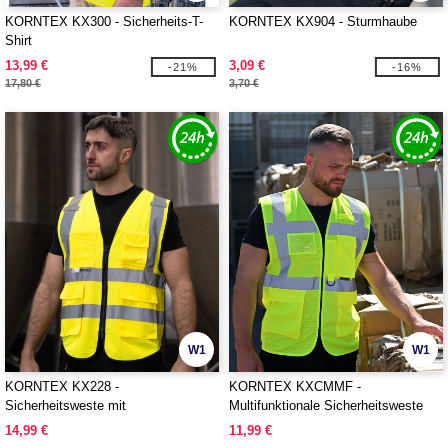
KORNTEX KX300 - Sicherheits-T-
KORNTEX KX904 - Sturmhaube
Shirt
13,99 €
3,09 €
-21%
-16%
17,80 €
3,70 €
W1
W1
KORNTEX KX228 -
KORNTEX KXCMMF -
Sicherheitsweste mit
Multifunktionale Sicherheitsweste
Reißverschluss
14,99 €
11,99 €