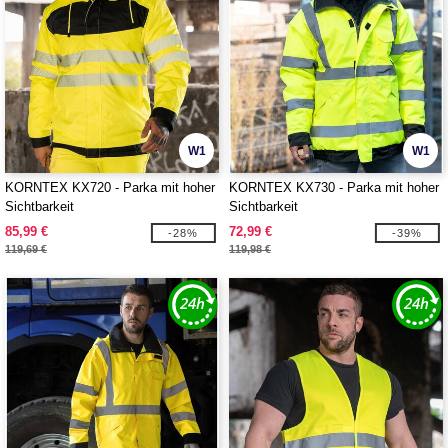
W1
W1
KORNTEX KX720 - Parka mit hoher
KORNTEX KX730 - Parka mit hoher
Sichtbarkeit
Sichtbarkeit
85,99 €
72,99 €
-28%
-39%
119,69 €
119,98 €