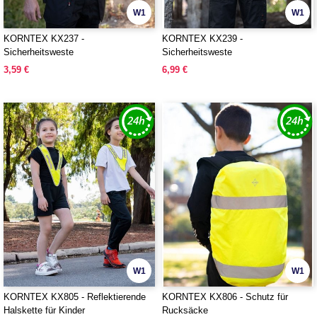
W1
W1
KORNTEX KX237 -
KORNTEX KX239 -
Sicherheitsweste
Sicherheitsweste
3,59 €
6,99 €
W1
W1
KORNTEX KX805 - Reflektierende
KORNTEX KX806 - Schutz für
Halskette für Kinder
Rucksäcke