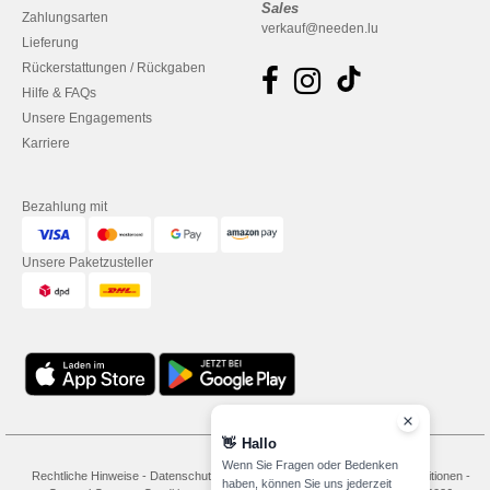
Sales
Zahlungsarten
verkauf@needen.lu
Lieferung
Rückerstattungen / Rückgaben
Hilfe & FAQs
Unsere Engagements
Karriere
Bezahlung mit
Unsere Paketzusteller
👋
Hallo
Wenn Sie Fragen oder Bedenken
Rechtliche Hinweise
-
Datenschutzbestimmungen
-
Bedingungen und Konditionen
-
haben, können Sie uns jederzeit