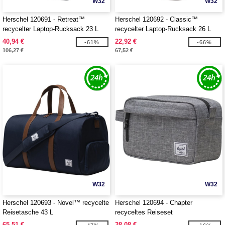
W32
W32
Herschel 120691 - Retreat™
Herschel 120692 - Classic™
recycelter Laptop-Rucksack 23 L
recycelter Laptop-Rucksack 26 L
40,94 €
22,92 €
-61%
-66%
106,27 €
67,52 €
W32
W32
Herschel 120693 - Novel™ recycelte
Herschel 120694 - Chapter
Reisetasche 43 L
recyceltes Reiseset
65,51 €
38,08 €