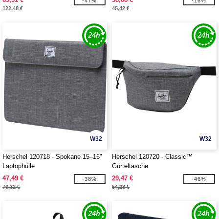
-47%
-16%
122,48 €
45,42 €
W32
W32
Herschel 120718 - Spokane 15–16"
Herschel 120720 - Classic™
Laptophülle
Gürteltasche
47,49 €
29,47 €
-38%
-46%
76,32 €
54,28 €