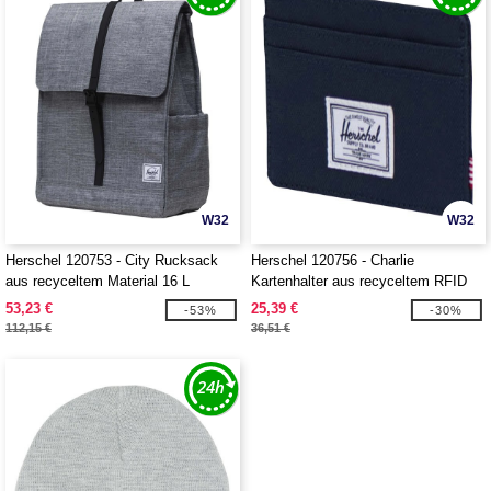
W32
W32
Herschel 120753 - City Rucksack
Herschel 120756 - Charlie
aus recyceltem Material 16 L
Kartenhalter aus recyceltem RFID
53,23 €
25,39 €
-53%
-30%
112,15 €
36,51 €