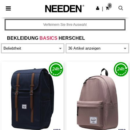
×
Needen App
0
App holen
|
Bessere Preise in der App!
Verfeinern Sie Ihre Auswahl
BEKLEIDUNG
BASICS
HERSCHEL