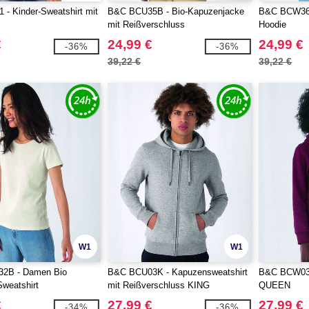
- Kinder-Sweatshirt mit
B&C BCU35B - Bio-Kapuzenjacke
B&C BCW36B
mit Reißverschluss
Hoodie
€
24,99 €
24,99 €
-36%
-36%
39,22 €
39,22 €
W1
W1
2B - Damen Bio
B&C BCU03K - Kapuzensweatshirt
B&C BCW03Q
weatshirt
mit Reißverschluss KING
QUEEN
€
27,99 €
27,99 €
-34%
-36%