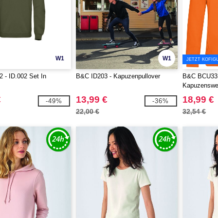
W1
W1
JETZT KOFIG
- ID.002 Set In
B&C ID203 - Kapuzenpullover
B&C BCU33B
Kapuzenswea
€
13,99 €
18,99 €
-49%
-36%
22,00 €
32,54 €