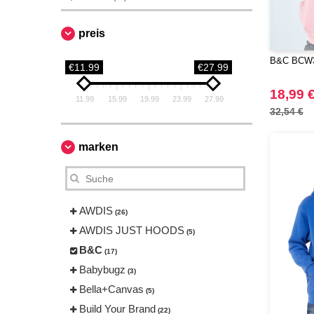
preis
B&C BCW3
€11.99
€27.99
18,99 
11.99
15.99
19.99
23.99
27.99
32,54 €
marken
AWDIS
(26)
AWDIS JUST HOODS
(5)
B&C
(17)
Babybugz
(3)
Bella+Canvas
(5)
Build Your Brand
(22)