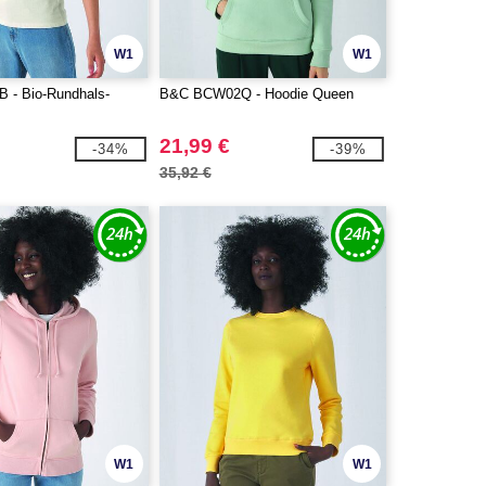
W1
W1
 - Bio-Rundhals-
B&C BCW02Q - Hoodie Queen
21,99 €
-34%
-39%
35,92 €
W1
W1