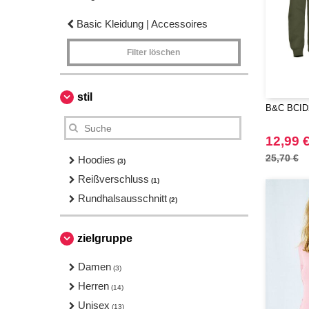
Basic Kleidung | Accessoires
Filter löschen
stil
B&C BCID2 
12,99 
25,70 €
Hoodies
(3)
Reißverschluss
(1)
Rundhalsausschnitt
(2)
zielgruppe
Damen
(3)
Herren
(14)
Unisex
(13)