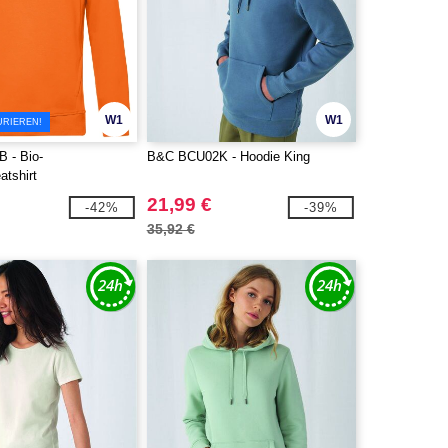
W1
W1
URIEREN!
 - Bio-
B&C BCU02K - Hoodie King
tshirt
21,99 €
-42%
-39%
35,92 €