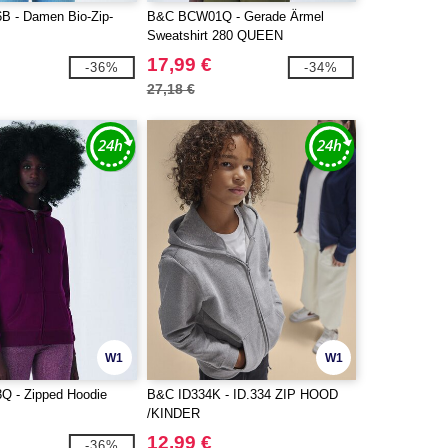
 - Damen Bio-Zip-
B&C BCW01Q - Gerade Ärmel
Sweatshirt 280 QUEEN
17,99 €
-36%
-34%
27,18 €
W1
W1
 - Zipped Hoodie
B&C ID334K - ID.334 ZIP HOOD
/KINDER
12,99 €
-36%