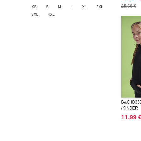
Pen Duick
(2)
25,68 €
XS
S
M
L
XL
2XL
Produkt JACK & JONES
(5)
3XL
4XL
Promodoro
(1)
Regatta
(1)
Result
(4)
Roly
(10)
Russell
(5)
Russell Collection
(1)
Spiro
(1)
Starworld
(1)
Stedman
(4)
TIGER
(3)
B&C ID333
/KINDER
Tee Jays
(15)
11,99 
Tombo
(1)
VELILLA
(1)
VESTI
(10)