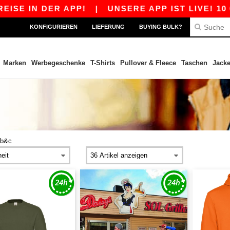
 IN DER APP!
|
UNSERE APP IST LIVE! 10 € RA
KONFIGURIEREN
LIEFERUNG
BUYING BULK?
Marken
Werbegeschenke
T-Shirts
Pullover & Fleece
Taschen
Jack
b&c