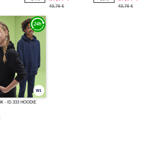
43,76 €
43,76 €
W1
K - ID.333 HOODIE
€