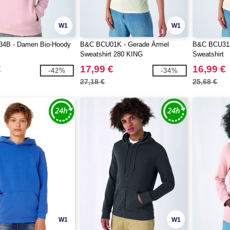
W1
W1
4B - Damen Bio-Hoody
B&C BCU01K - Gerade Ärmel
B&C BCU31B
Sweatshirt 280 KING
Sweatshirt
€
17,99 €
16,99 €
-42%
-34%
27,18 €
25,68 €
W1
W1