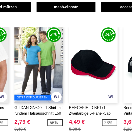
nd mützen
mesh-einsatz
access
W1
W1
W1
JETZT KOFIGURIEREN!
res
GILDAN GN640 - T-Shirt mit
BEECHFIELD BF171 -
Beec
rundem Halsausschnitt 150
Zweifarbige 5-Panel-Cap
Vint
Cap 
2,79 €
4,49 €
3,6
1%
-56%
-23%
6,40 €
5,80 €
5,10