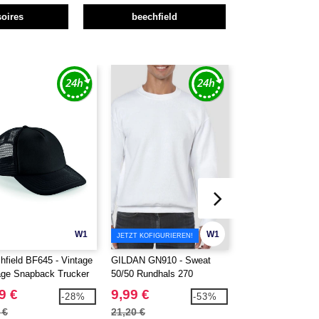
oires
beechfield
W1
W1
JETZT KOFIGURIEREN!
hfield BF645 - Vintage
GILDAN GN910 - Sweat
Beechfield BF646 
age Snapback Trucker
50/50 Rundhals 270
Amerikanische Ka
für Herren
9 €
9,99 €
4,89 €
-28%
-53%
 €
21,20 €
6,50 €