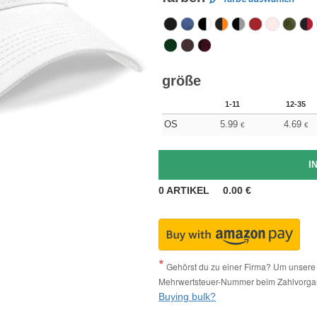
größe
1-11
12-35
OS
5.99
4.69
€
€
0
ARTIKEL
0.00
€
Gehörst du zu einer Firma? Um unsere 
Mehrwertsteuer-Nummer beim Zahlvorga
Buying bulk?