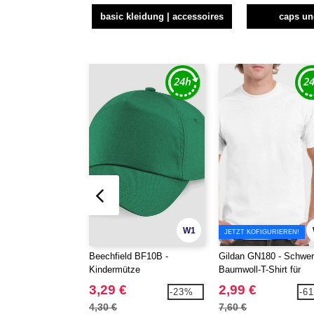
basic kleidung | accessoires
caps u
W1
JETZT KOFIGURIEREN!
Beechfield BF10B -
Gildan GN180 - Schwe
Kindermütze
Baumwoll-T-Shirt für
Erwachsene
3,29 €
2,99 €
-23%
-6
4,30 €
7,60 €