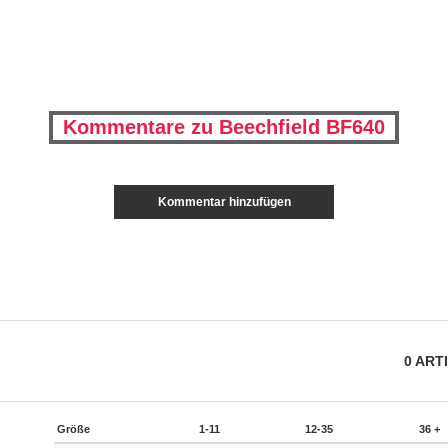
Kommentare zu Beechfield BF640
Kommentar hinzufügen
0
ART
Größe
1-11
12-35
36 +