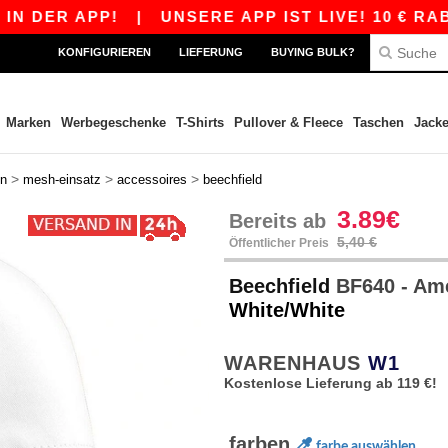
 APP!
|
UNSERE APP IST LIVE! 10 € RABATT A
KONFIGURIEREN
LIEFERUNG
BUYING BULK?
Marken
Werbegeschenke
T-Shirts
Pullover & Fleece
Taschen
Jack
>
>
>
en
mesh-einsatz
accessoires
beechfield
3.89€
Bereits ab
5,40 €
Öffentlicher Preis
Beechfield
BF640 - Ame
White/White
WARENHAUS
W1
Kostenlose Lieferung ab 119 €!
farben
farbe auswählen