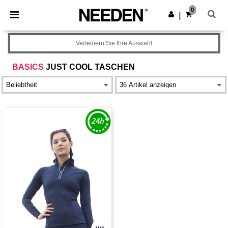
×
Needen App
0
App holen
|
Bessere Preise in der App!
Verfeinern Sie Ihre Auswahl
BASICS
JUST COOL TASCHEN