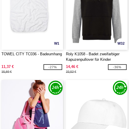
W1
W32
TOWEL CITY TC036 - Badeumhang
Roly K1058 - Badet zweifarbiger
Kapuzenpullover für Kinder
11,37 €
14,46 €
-27%
-36%
15,60 €
22,52 €