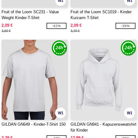
W1
W1
Fruit of the Loom SC231 - Value
Fruit of the Loom SC1019 - Kinder
Weight Kinder-T-Shirt
Kurzarm T-Shirt
2,09 €
2,09 €
-42%
-39%
3,60 €
3,40 €
W1
W1
GILDAN GN649 - Kinder-T-Shirt 150
GILDAN GN941 - Kapuzensweatshirt
für Kinder
2,39 €
12,99 €