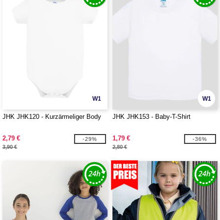
W1
W1
JHK JHK120 - Kurzärmeliger Body
JHK JHK153 - Baby-T-Shirt
2,79 €
1,79 €
-29%
-36%
3,90 €
2,80 €