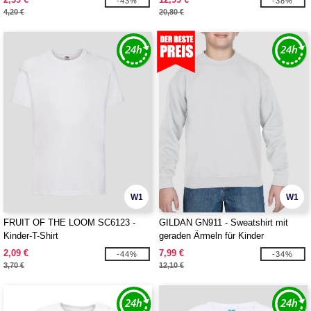
-43%
-38%
4,20 €
20,80 €
W1
W1
FRUIT OF THE LOOM SC6123 -
GILDAN GN911 - Sweatshirt mit
Kinder-T-Shirt
geraden Ärmeln für Kinder
2,09 €
7,99 €
-44%
-34%
3,70 €
12,10 €