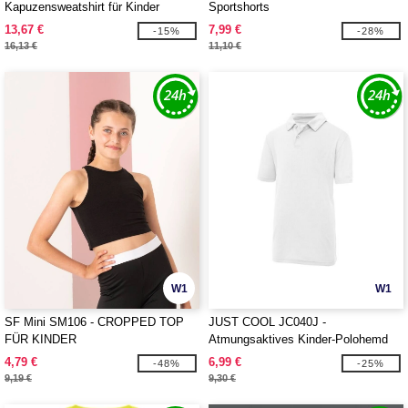
Kapuzensweatshirt für Kinder
Sportshorts
13,67 €
7,99 €
-15%
-28%
16,13 €
11,10 €
W1
W1
SF Mini SM106 - CROPPED TOP
JUST COOL JC040J -
FÜR KINDER
Atmungsaktives Kinder-Polohemd
4,79 €
6,99 €
-48%
-25%
9,19 €
9,30 €