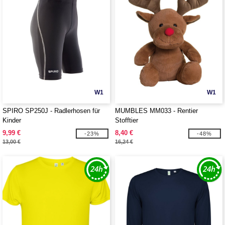
W1
W1
SPIRO SP250J - Radlerhosen für
MUMBLES MM033 - Rentier
Kinder
Stofftier
9,99 €
8,40 €
-23%
-48%
13,00 €
16,24 €