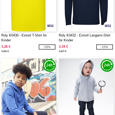
W32
W32
Roly K0430 - Estoril T-Shirt für
Roly K0432 - Estoril Langarm-Shirt
Kinder
für Kinder
3,26 €
3,34 €
-28%
-33%
4,55 €
4,97 €