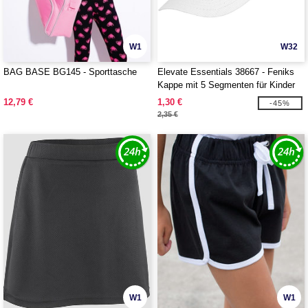
W1
W32
BAG BASE BG145 - Sporttasche
Elevate Essentials 38667 - Feniks
Kappe mit 5 Segmenten für Kinder
12,79 €
1,30 €
-45%
2,35 €
W1
W1