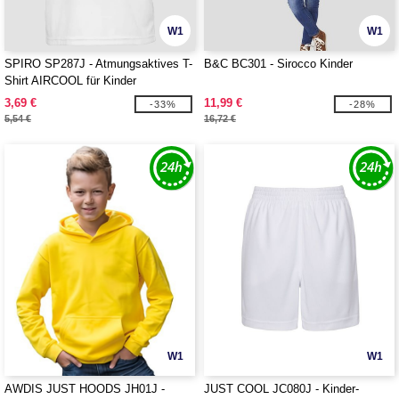
W1
W1
SPIRO SP287J - Atmungsaktives T-
B&C BC301 - Sirocco Kinder
Shirt AIRCOOL für Kinder
3,69 €
11,99 €
-33%
-28%
5,54 €
16,72 €
W1
W1
AWDIS JUST HOODS JH01J -
JUST COOL JC080J - Kinder-