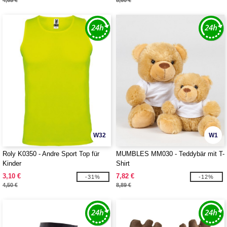
4,65 €
8,60 €
W32
W1
Roly K0350 - Andre Sport Top für
MUMBLES MM030 - Teddybär mit T-
Kinder
Shirt
3,10 €
7,82 €
-31%
-12%
4,50 €
8,89 €