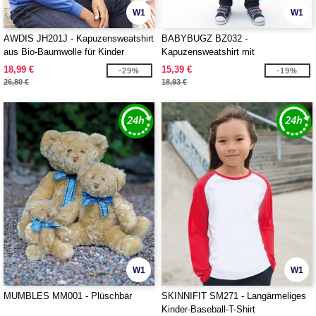
W1
W1
AWDIS JH201J - Kapuzensweatshirt
BABYBUGZ BZ032 -
aus Bio-Baumwolle für Kinder
Kapuzensweatshirt mit
Reißverschluss
18,99 €
15,39 €
-29%
-19%
26,80 €
18,93 €
W1
W1
MUMBLES MM001 - Plüschbär
SKINNIFIT SM271 - Langärmeliges
Kinder-Baseball-T-Shirt