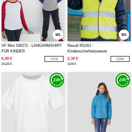
W1
W1
SF Mini SM271 - LANGARMSHIRT
Result RS20J -
FÜR KINDER
Kindersicherheitsweste
6,99 €
2,39 €
-31%
-33%
10,20 €
3,56 €