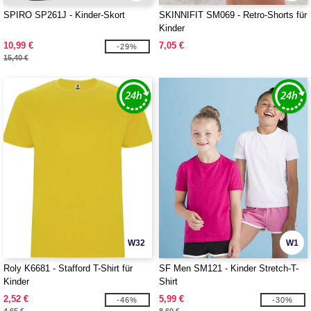
SPIRO SP261J - Kinder-Skort
SKINNIFIT SM069 - Retro-Shorts für
Kinder
10,99 €
7,05 €
-29%
15,40 €
W32
W1
Roly K6681 - Stafford T-Shirt für
SF Men SM121 - Kinder Stretch-T-
Kinder
Shirt
2,52 €
5,99 €
-46%
-30%