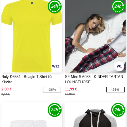
W32
W1
Roly K6554 - Beagle T-Shirt für
SF Mini SM083 - KINDER TARTAN
Kinder
LOUNGEHOSE
2,00 €
11,99 €
-36%
-25%
3,11 €
16,00 €