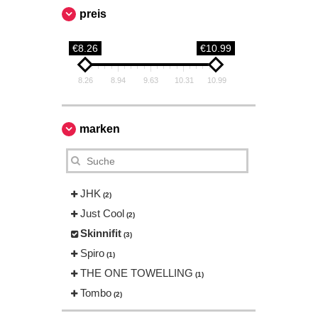
preis
€8.26
€10.99
8.26
8.94
9.63
10.31
10.99
marken
JHK
(2)
Just Cool
(2)
Skinnifit
(3)
Spiro
(1)
THE ONE TOWELLING
(1)
Tombo
(2)