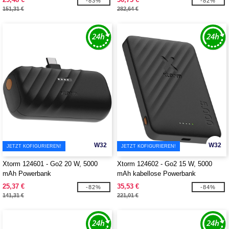
-83%
-82%
151,31 €
282,64 €
W32
W32
JETZT KOFIGURIEREN!
JETZT KOFIGURIEREN!
Xtorm 124601 - Go2 20 W, 5000
Xtorm 124602 - Go2 15 W, 5000
mAh Powerbank
mAh kabellose Powerbank
25,37 €
35,53 €
-82%
-84%
141,31 €
221,01 €