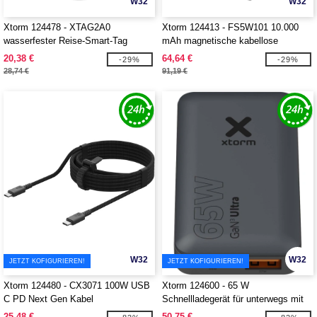
W32
W32
Xtorm 124478 - XTAG2A0
Xtorm 124413 - FS5W101 10.000
wasserfester Reise-Smart-Tag
mAh magnetische kabellose
Powerbank
20,38 €
64,64 €
-29%
-29%
28,74 €
91,19 €
W32
W32
JETZT KOFIGURIEREN!
JETZT KOFIGURIEREN!
Xtorm 124480 - CX3071 100W USB
Xtorm 124600 - 65 W
C PD Next Gen Kabel
Schnellladegerät für unterwegs mit
Kabel und Reiseetui
25,48 €
50,75 €