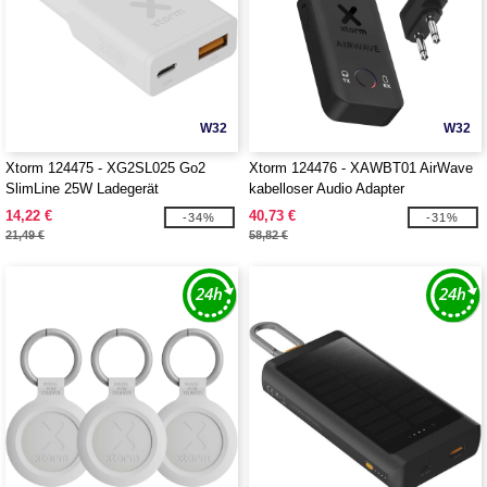
W32
W32
Xtorm 124475 - XG2SL025 Go2
Xtorm 124476 - XAWBT01 AirWave
SlimLine 25W Ladegerät
kabelloser Audio Adapter
14,22 €
40,73 €
-34%
-31%
21,49 €
58,82 €