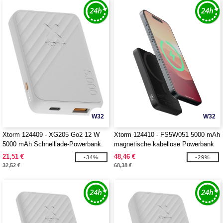
W32
W32
Xtorm 124409 - XG205 Go2 12 W
Xtorm 124410 - FS5W051 5000 mAh
5000 mAh Schnelllade-Powerbank
magnetische kabellose Powerbank
21,51 €
48,46 €
-34%
-29%
32,52 €
68,38 €