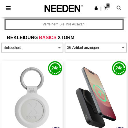
×
Needen App
0
App holen
|
Bessere Preise in der App!
Verfeinern Sie Ihre Auswahl
BEKLEIDUNG
BASICS
XTORM