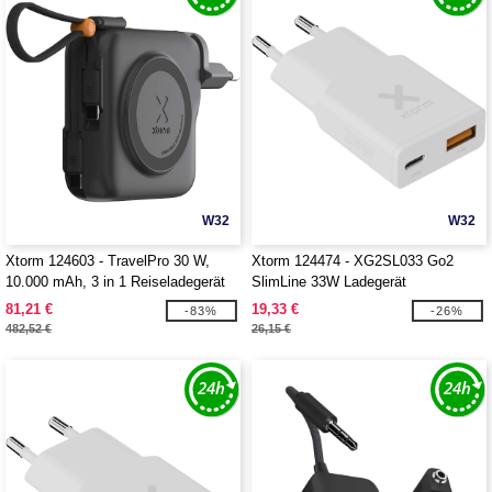
W32
W32
Xtorm 124603 - TravelPro 30 W,
Xtorm 124474 - XG2SL033 Go2
10.000 mAh, 3 in 1 Reiseladegerät
SlimLine 33W Ladegerät
81,21 €
19,33 €
-83%
-26%
482,52 €
26,15 €