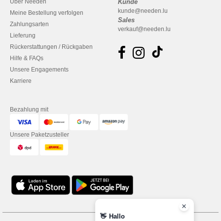
Über Needen
Kunde
kunde@needen.lu
Meine Bestellung verfolgen
Sales
Zahlungsarten
verkauf@needen.lu
Lieferung
Rückerstattungen / Rückgaben
Hilfe & FAQs
Unsere Engagements
Karriere
Bezahlung mit
Unsere Paketzusteller
👋
Hallo