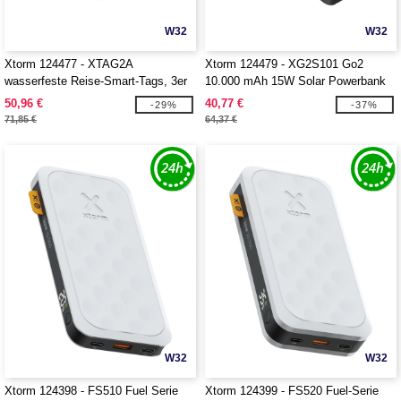
W32
W32
Xtorm 124477 - XTAG2A
Xtorm 124479 - XG2S101 Go2
wasserfeste Reise-Smart-Tags, 3er
10.000 mAh 15W Solar Powerbank
Set
mit Lampe
50,96 €
40,77 €
-29%
-37%
71,85 €
64,37 €
W32
W32
Xtorm 124398 - FS510 Fuel Serie
Xtorm 124399 - FS520 Fuel-Serie