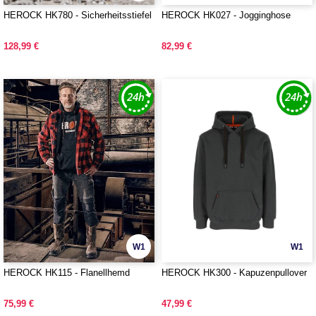
HEROCK HK780 - Sicherheitsstiefel
HEROCK HK027 - Jogginghose
128,99 €
82,99 €
W1
W1
HEROCK HK115 - Flanellhemd
HEROCK HK300 - Kapuzenpullover
75,99 €
47,99 €