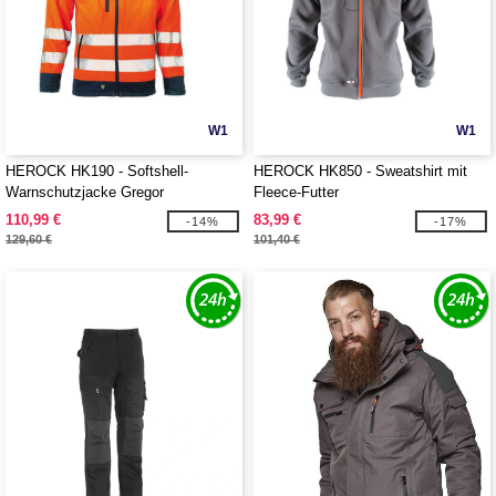
W1
W1
HEROCK HK190 - Softshell-
HEROCK HK850 - Sweatshirt mit
Warnschutzjacke Gregor
Fleece-Futter
110,99 €
83,99 €
-14%
-17%
129,60 €
101,40 €