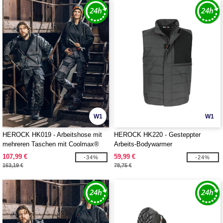
W1
W1
HEROCK HK019 - Arbeitshose mit
HEROCK HK220 - Gesteppter
mehreren Taschen mit Coolmax®
Arbeits-Bodywarmer
Technologie
107,99 €
59,99 €
-34%
-24%
163,19 €
78,75 €