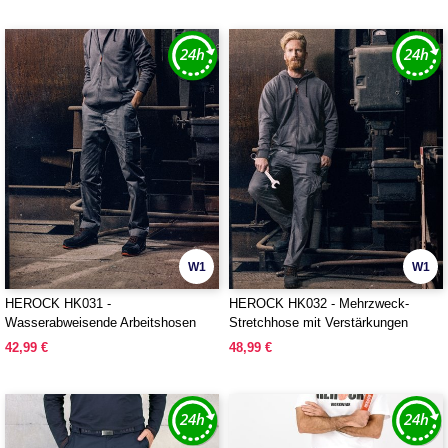
W1
W1
HEROCK HK031 -
HEROCK HK032 - Mehrzweck-
Wasserabweisende Arbeitshosen
Stretchhose mit Verstärkungen
42,99 €
48,99 €