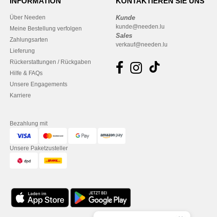
INFORMATION
KONTAKTIEREN SIE UNS
Über Needen
Kunde
kunde@needen.lu
Meine Bestellung verfolgen
Sales
Zahlungsarten
verkauf@needen.lu
Lieferung
Rückerstattungen / Rückgaben
Hilfe & FAQs
Unsere Engagements
Karriere
Bezahlung mit
Unsere Paketzusteller