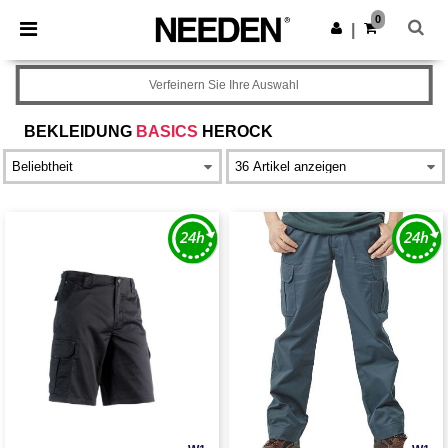
×
Needen App
0
App holen
|
Bessere Preise in der App!
Verfeinern Sie Ihre Auswahl
BEKLEIDUNG
BASICS
HEROCK