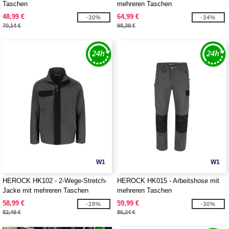
Taschen
mehreren Taschen
48,99 €
64,99 €
-30%
-34%
70,14 €
98,38 €
W1
W1
HEROCK HK102 - 2-Wege-Stretch-
HEROCK HK015 - Arbeitshose mit
Jacke mit mehreren Taschen
mehreren Taschen
58,99 €
59,99 €
-28%
-30%
82,49 €
86,24 €