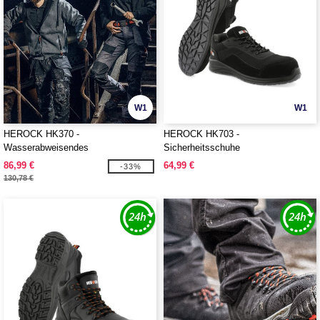
W1
W1
HEROCK HK370 -
HEROCK HK703 -
Wasserabweisendes
Sicherheitsschuhe
Kapuzensweatshirt mit
86,99 €
64,99 €
-33%
Reißverschluss
130,78 €