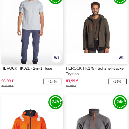
W1
W1
HEROCK HK021 - 2-in-1 Hose
HEROCK HK175 - Softshell-Jacke
Trystan
96,99 €
83,99 €
-14%
-13%
112,70 €
96,90 €