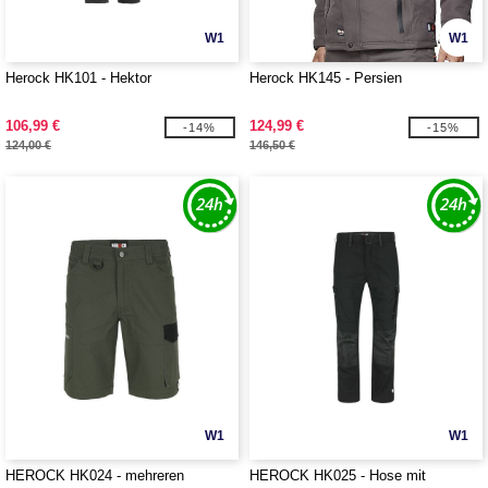
W1
W1
Herock HK101 - Hektor
Herock HK145 - Persien
106,99 €
124,99 €
-14%
-15%
124,00 €
146,50 €
W1
W1
HEROCK HK024 - mehreren
HEROCK HK025 - Hose mit