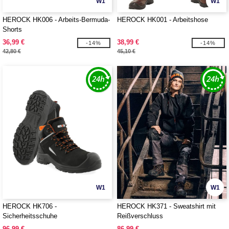
W1
W1
HEROCK HK006 - Arbeits-Bermuda-
HEROCK HK001 - Arbeitshose
Shorts
36,99 €
38,99 €
-14%
-14%
42,80 €
45,10 €
W1
W1
HEROCK HK706 -
HEROCK HK371 - Sweatshirt mit
Sicherheitsschuhe
Reißverschluss
96,99 €
86,99 €