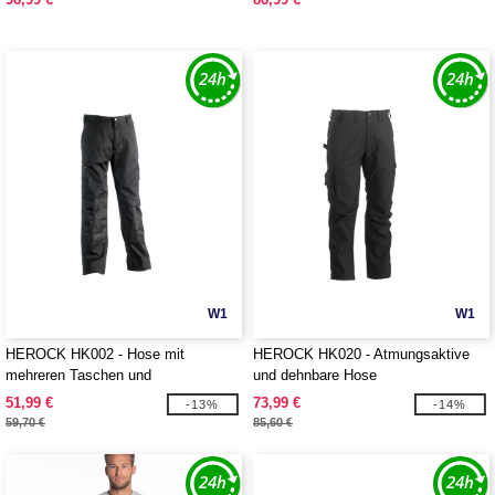
W1
W1
HEROCK HK002 - Hose mit
HEROCK HK020 - Atmungsaktive
mehreren Taschen und
und dehnbare Hose
Verstärkungen
51,99 €
73,99 €
-13%
-14%
59,70 €
85,60 €