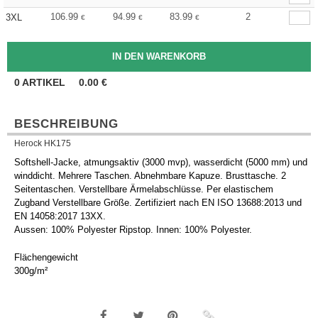
106.99
94.99
83.99
2
3XL
€
€
€
0
ARTIKEL
0.00
€
BESCHREIBUNG
Herock HK175
Softshell-Jacke, atmungsaktiv (3000 mvp), wasserdicht (5000 mm) und
winddicht. Mehrere Taschen. Abnehmbare Kapuze. Brusttasche. 2
Seitentaschen. Verstellbare Ärmelabschlüsse. Per elastischem
Zugband Verstellbare Größe. Zertifiziert nach EN ISO 13688:2013 und
EN 14058:2017 13XX.
Aussen: 100% Polyester Ripstop. Innen: 100% Polyester.
Flächengewicht
300g/m²