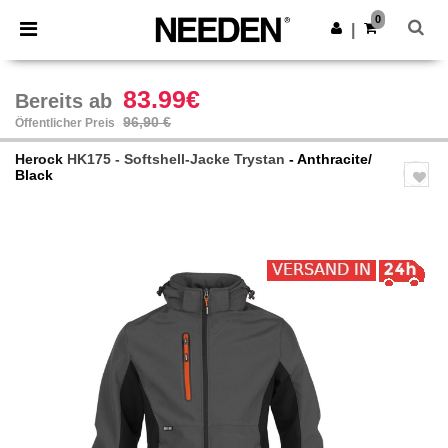
×
Needen App
0
App holen
|
Bessere Preise in der App!
83.99€
Bereits ab
96,90 €
Öffentlicher Preis
Herock
HK175 - Softshell-Jacke Trystan
- Anthracite/
Black
Previous
Next