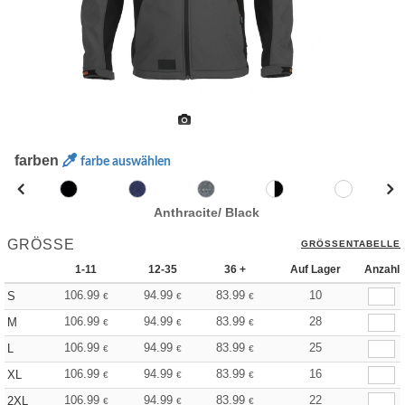
farben
farbe auswählen
Anthracite/ Black
GRÖSSE
GRÖSSENTABELLE
1-11
12-35
36 +
Auf Lager
Anzahl
106.99
94.99
83.99
10
S
€
€
€
106.99
94.99
83.99
28
M
€
€
€
106.99
94.99
83.99
25
L
€
€
€
106.99
94.99
83.99
16
XL
€
€
€
106.99
94.99
83.99
22
2XL
€
€
€