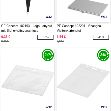
W32
W32
PF Concept 102193 - Lago Lanyard
PF Concept 102201 - Shanghai
mit Sicherheitsverschluss
Visitenkartenetui
0,33 €
1,54 €
-50%
-41%
0,66 €
2,60 €
W32
W32