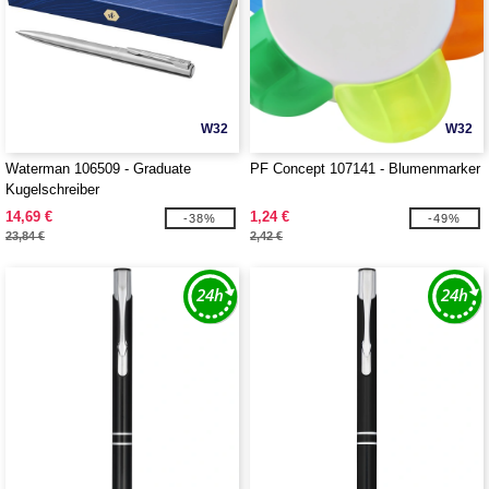
W32
W32
Waterman 106509 - Graduate
PF Concept 107141 - Blumenmarker
Kugelschreiber
14,69 €
1,24 €
-38%
-49%
23,84 €
2,42 €