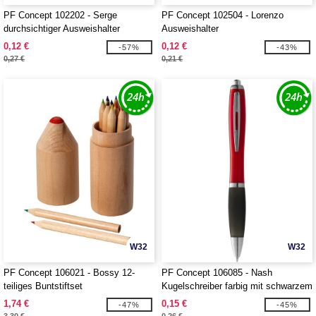
PF Concept 102202 - Serge
PF Concept 102504 - Lorenzo
durchsichtiger Ausweishalter
Ausweishalter
0,12 €
0,12 €
-57%
-43%
0,27 €
0,21 €
W32
W32
PF Concept 106021 - Bossy 12-
PF Concept 106085 - Nash
teiliges Buntstiftset
Kugelschreiber farbig mit schwarzem
Griff
1,74 €
0,15 €
-47%
-45%