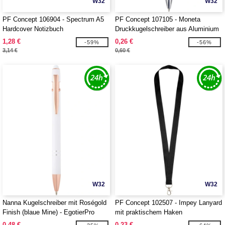
W32
W32
PF Concept 106904 - Spectrum A5
PF Concept 107105 - Moneta
Hardcover Notizbuch
Druckkugelschreiber aus Aluminium
1,28 €
0,26 €
-59%
-56%
3,14 €
0,60 €
W32
W32
Nanna Kugelschreiber mit Roségold
PF Concept 102507 - Impey Lanyard
Finish (blaue Mine) - EgotierPro
mit praktischem Haken
107974
0,48 €
0,23 €