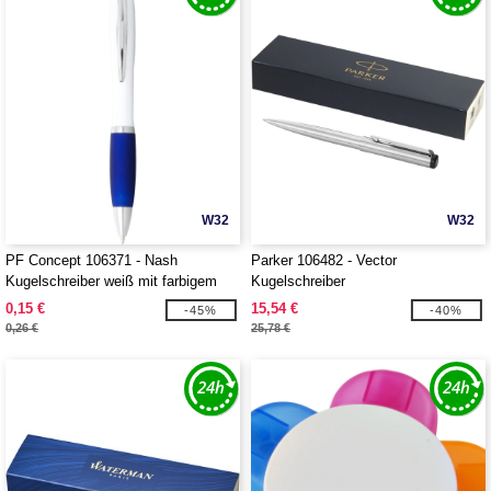
W32
W32
PF Concept 106371 - Nash
Parker 106482 - Vector
Kugelschreiber weiß mit farbigem
Kugelschreiber
Griff
0,15 €
15,54 €
-45%
-40%
0,26 €
25,78 €