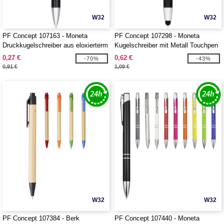
W32
W32
PF Concept 107163 - Moneta
PF Concept 107298 - Moneta
Druckkugelschreiber aus eloxierterm
Kugelschreiber mit Metall Touchpen
Aluminium
0,27 €
0,62 €
-70%
-43%
0,91 €
1,09 €
W32
W32
PF Concept 107384 - Berk
PF Concept 107440 - Moneta