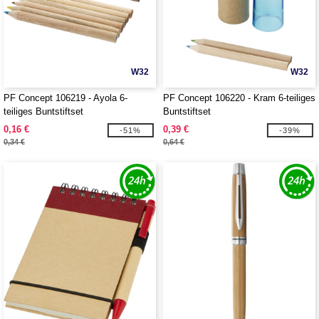
W32
W32
PF Concept 106219 - Ayola 6-
PF Concept 106220 - Kram 6-teiliges
teiliges Buntstiftset
Buntstiftset
0,16 €
0,39 €
-51%
-39%
0,34 €
0,64 €