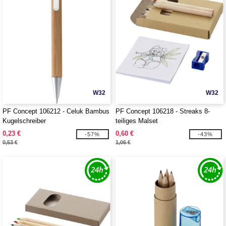
W32
W32
PF Concept 106212 - Celuk Bambus
PF Concept 106218 - Streaks 8-
Kugelschreiber
teiliges Malset
0,23 €
0,60 €
-57%
-43%
0,53 €
1,06 €