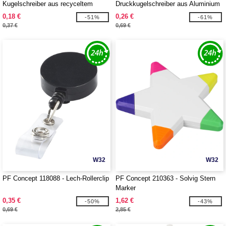
Kugelschreiber aus recyceltem
Druckkugelschreiber aus Aluminium
Karton und Mais
0,18 €
0,26 €
-51%
-61%
0,37 €
0,69 €
W32
W32
PF Concept 118088 - Lech-Rollerclip
PF Concept 210363 - Solvig Stern
Marker
0,35 €
1,62 €
-50%
-43%
0,69 €
2,85 €