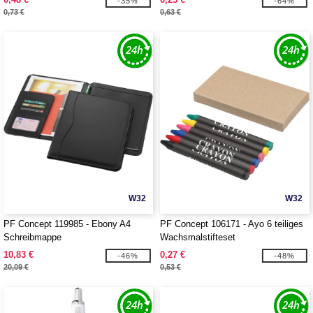
-35%
-64%
0,73 €
0,63 €
W32
W32
PF Concept 119985 - Ebony A4
PF Concept 106171 - Ayo 6 teiliges
Schreibmappe
Wachsmalstifteset
10,83 €
0,27 €
-46%
-48%
20,09 €
0,53 €