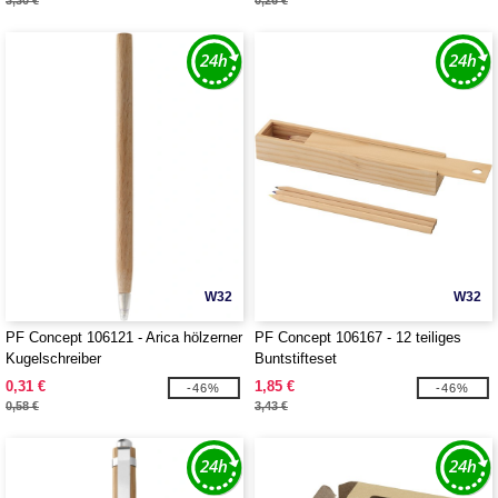
3,30 €
0,26 €
W32
W32
PF Concept 106121 - Arica hölzerner
PF Concept 106167 - 12 teiliges
Kugelschreiber
Buntstifteset
0,31 €
1,85 €
-46%
-46%
0,58 €
3,43 €