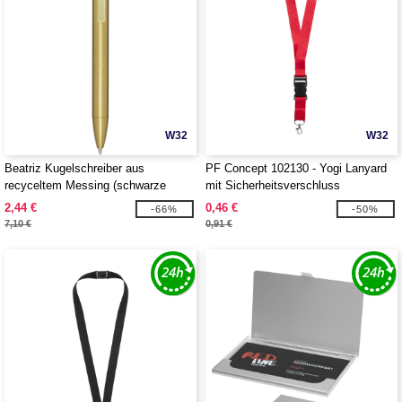
W32
W32
Beatriz Kugelschreiber aus
PF Concept 102130 - Yogi Lanyard
recyceltem Messing (schwarze
mit Sicherheitsverschluss
Mine) - EgotierPro 107918
2,44 €
0,46 €
-66%
-50%
7,10 €
0,91 €