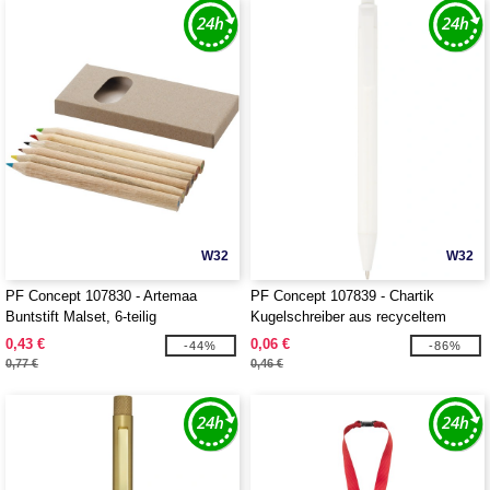
W32
W32
PF Concept 107830 - Artemaa
PF Concept 107839 - Chartik
Buntstift Malset, 6-teilig
Kugelschreiber aus recyceltem
Papier mit matter Oberfläche,
0,43 €
0,06 €
-44%
-86%
einfarbig
0,77 €
0,46 €