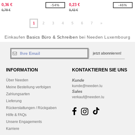
schwarzem Griff
0,36 €
0,23 €
-54%
-46%
0,78 €
0,42 €
1
2
3
4
5
6
7
»
Einkaufen
Basics Büro & Schreiben
bei Needen Luxembourg
jetzt abonnieren!
INFORMATION
KONTAKTIEREN SIE UNS
Über Needen
Kunde
kunde@needen.lu
Meine Bestellung verfolgen
Sales
Zahlungsarten
verkauf@needen.lu
Lieferung
Rückerstattungen / Rückgaben
Hilfe & FAQs
Unsere Engagements
Karriere