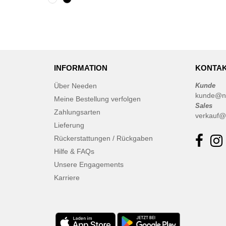
CamelBak
(3)
CamelBak®
(4)
Chipolo
(2)
Craghoppers
(14)
ECOLOGIE
(6)
INFORMATION
KONTAK
ESTEX
(12)
Über Needen
Kunde
ET SI ON L'APPELAIT FRANCIS
kunde@n
Meine Bestellung verfolgen
(3)
Sales
Zahlungsarten
EXCD BY PROMODORO
verkauf@
(5)
Lieferung
EgotierPro
(406)
Rückerstattungen / Rückgaben
Elevate
(23)
Hilfe & FAQs
Elevate Essentials
(34)
Unsere Engagements
Elevate Life
(51)
Karriere
Elevate NXT
(48)
FRUIT OF THE LOOM VINTAGE
(4)
Finden & Hales
(16)