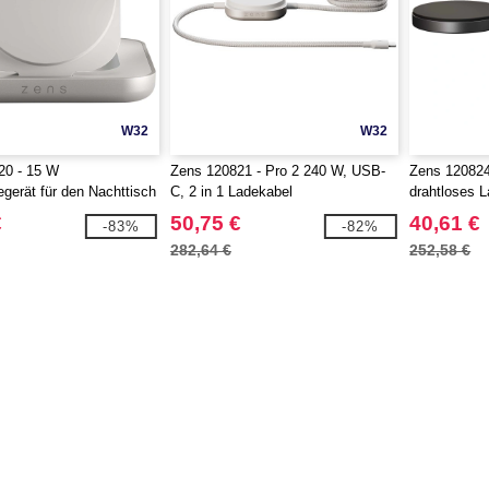
W32
W32
20 - 15 W
Zens 120821 - Pro 2 240 W, USB-
Zens 120824
gerät für den Nachttisch
C, 2 in 1 Ladekabel
drahtloses L
€
50,75 €
40,61 €
-83%
-82%
282,64 €
252,58 €