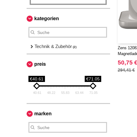
kategorien
Technik & Zubehör
(2)
Zens 1208
Magnetlade
50,75 
preis
294,41 €
€40.61
€71.05
40.61
48.22
55.83
63.44
71.05
marken