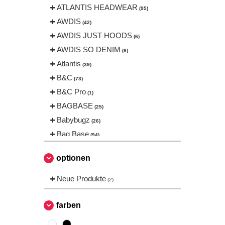
ATLANTIS HEADWEAR
(95)
AWDIS
(42)
AWDIS JUST HOODS
(6)
AWDIS SO DENIM
(6)
Atlantis
(39)
B&C
(73)
B&C Pro
(1)
BAGBASE
(25)
Babybugz
(26)
Bag Base
(94)
Beechfield
(160)
optionen
Bella+Canvas
(23)
Black&Match
Neue Produkte
(6)
(2)
Build Your Brand
(105)
CASE LOGIC
farben
(17)
CLUBCLASS
(2)