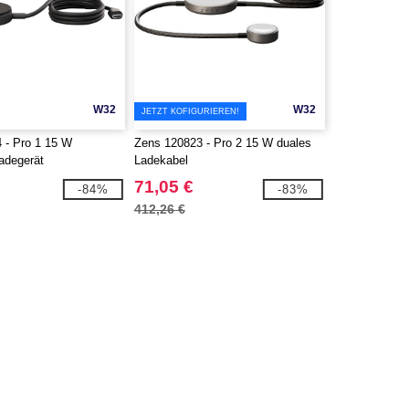
W32
W32
JETZT KOFIGURIEREN!
 - Pro 1 15 W
Zens 120823 - Pro 2 15 W duales
adegerät
Ladekabel
71,05 €
-84%
-83%
412,26 €