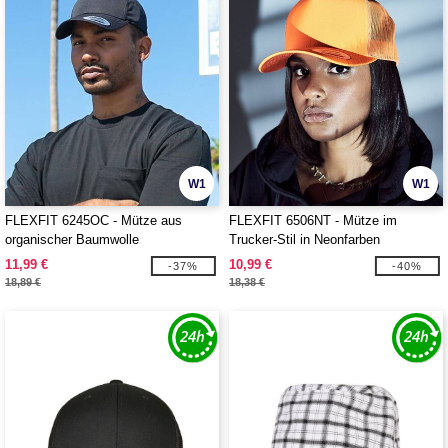
W1
W1
FLEXFIT 6245OC - Mütze aus
FLEXFIT 6506NT - Mütze im
organischer Baumwolle
Trucker-Stil in Neonfarben
11,99 €
10,99 €
-37%
-40%
18,89 €
18,38 €