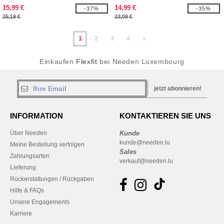
15,99 €
14,99 €
-37%
-35%
25,19 €
23,09 €
1
2
3
4
»
Einkaufen
Flexfit
bei Needen Luxembourg
jetzt abonnieren!
INFORMATION
KONTAKTIEREN SIE UNS
Über Needen
Kunde
kunde@needen.lu
Meine Bestellung verfolgen
Sales
Zahlungsarten
verkauf@needen.lu
Lieferung
Rückerstattungen / Rückgaben
Hilfe & FAQs
Unsere Engagements
Karriere