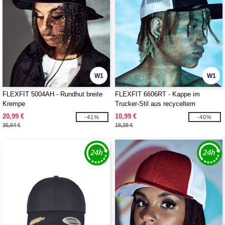
W1
W1
FLEXFIT 5004AH - Rundhut breite
FLEXFIT 6606RT - Kappe im
Krempe
Trucker-Stil aus recyceltem
Polyester
20,99 €
10,99 €
-41%
-40%
35,64 €
18,38 €