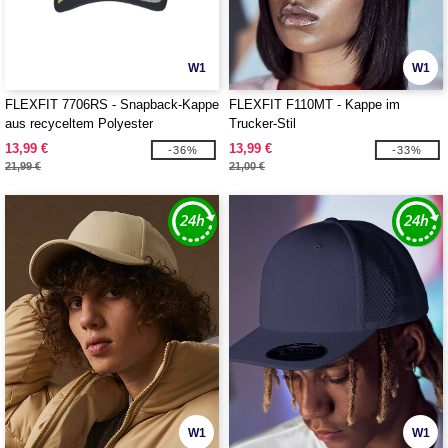
W1
W1
FLEXFIT 7706RS - Snapback-Kappe
FLEXFIT F110MT - Kappe im
aus recyceltem Polyester
Trucker-Stil
13,99 €
13,99 €
-36%
-33%
21,99 €
21,00 €
W1
W1