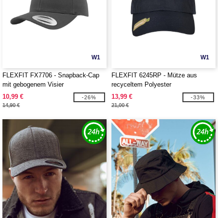
W1
W1
FLEXFIT FX7706 - Snapback-Cap
FLEXFIT 6245RP - Mütze aus
mit gebogenem Visier
recyceltem Polyester
10,99 €
13,99 €
-26%
-33%
14,90 €
21,00 €