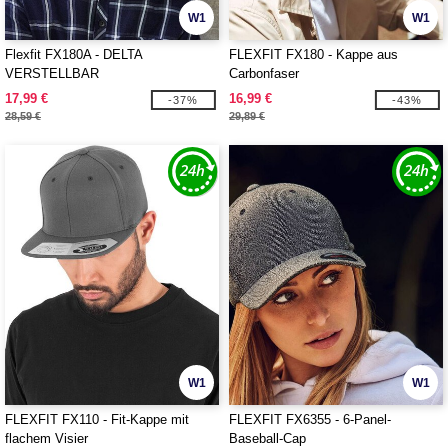
W1
W1
Flexfit FX180A - DELTA
FLEXFIT FX180 - Kappe aus
VERSTELLBAR
Carbonfaser
17,99 €
16,99 €
-37%
-43%
28,59 €
29,89 €
W1
W1
FLEXFIT FX110 - Fit-Kappe mit
FLEXFIT FX6355 - 6-Panel-
flachem Visier
Baseball-Cap