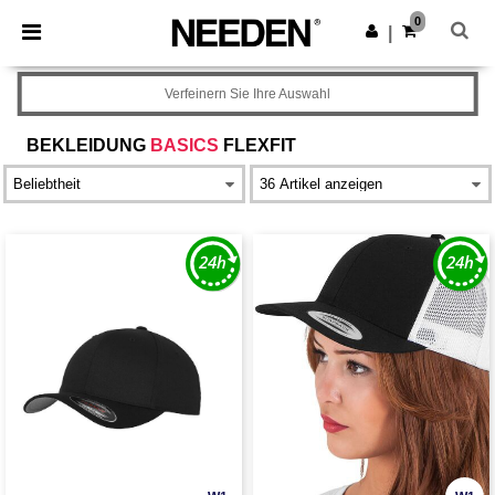
×
Needen App
0
App holen
|
Bessere Preise in der App!
Verfeinern Sie Ihre Auswahl
BEKLEIDUNG
BASICS
FLEXFIT