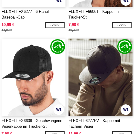
W1
W1
FLEXFIT FX6277 - 6-Panel-
FLEXFIT F6606T - Kappe im
Baseball-Cap
Trucker-Stil
10,99 €
7,98 €
-26%
-22%
14,90 €
10,30 €
W1
W1
FLEXFIT FX6606 - Geschwungene
FLEXFIT 6277FV - Kappe mit
Visierkappe im Trucker-Stil
flachem Visier
7,98 €
11,99 €