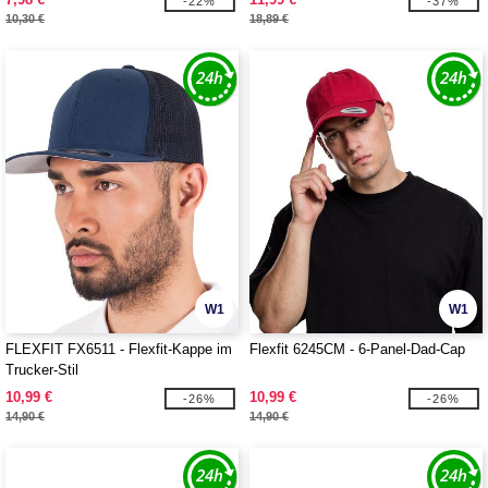
-22%
-37%
10,30 €
18,89 €
W1
W1
FLEXFIT FX6511 - Flexfit-Kappe im
Flexfit 6245CM - 6-Panel-Dad-Cap
Trucker-Stil
10,99 €
10,99 €
-26%
-26%
14,90 €
14,90 €