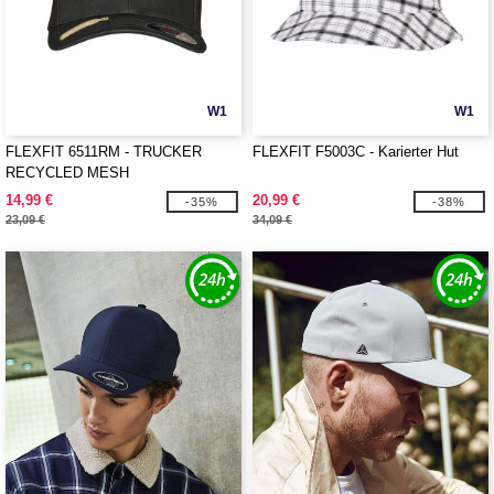
W1
W1
FLEXFIT 6511RM - TRUCKER
FLEXFIT F5003C - Karierter Hut
RECYCLED MESH
14,99 €
20,99 €
-35%
-38%
23,09 €
34,09 €