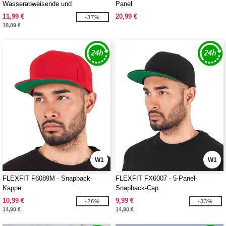
Wasserabweisende und
Panel
atmungsaktive Kappe
11,99 €
20,99 €
-37%
18,89 €
W1
W1
FLEXFIT F6089M - Snapback-
FLEXFIT FX6007 - 5-Panel-
Kappe
Snapback-Cap
10,99 €
9,99 €
-26%
-33%
14,90 €
14,90 €