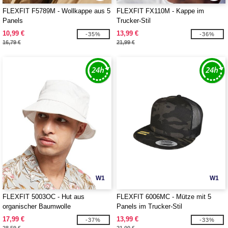
FLEXFIT F5789M - Wollkappe aus 5
FLEXFIT FX110M - Kappe im
Panels
Trucker-Stil
10,99 €
13,99 €
-35%
-36%
16,79 €
21,99 €
W1
W1
FLEXFIT 5003OC - Hut aus
FLEXFIT 6006MC - Mütze mit 5
organischer Baumwolle
Panels im Trucker-Stil
17,99 €
13,99 €
-37%
-33%