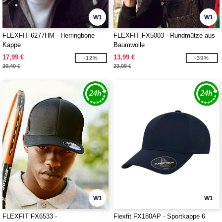
W1
W1
FLEXFIT 6277HM - Herringbone
FLEXFIT FX5003 - Rundmütze aus
Kappe
Baumwolle
17,99 €
13,99 €
-12%
-39%
20,40 €
23,09 €
W1
W1
FLEXFIT FX6533 -
Flexfit FX180AP - Sportkappe 6