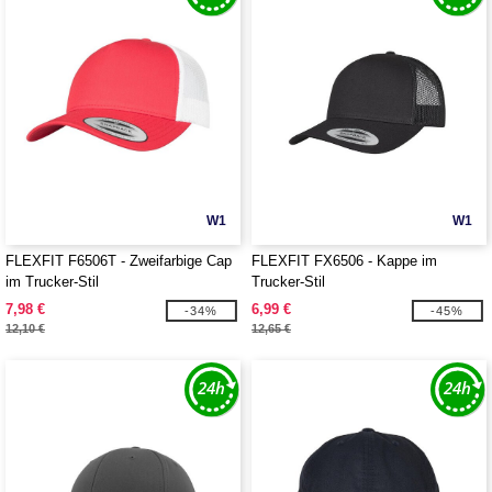
W1
W1
FLEXFIT F6506T - Zweifarbige Cap
FLEXFIT FX6506 - Kappe im
im Trucker-Stil
Trucker-Stil
7,98 €
6,99 €
-34%
-45%
12,10 €
12,65 €