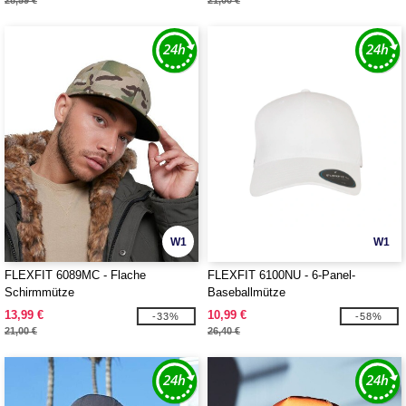
28,59 €
21,00 €
W1
W1
FLEXFIT 6089MC - Flache
FLEXFIT 6100NU - 6-Panel-
Schirmmütze
Baseballmütze
13,99 €
10,99 €
-33%
-58%
21,00 €
26,40 €