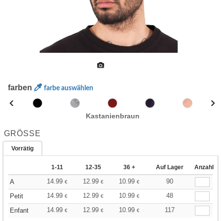
farben
farbe auswählen
Kastanienbraun
GRÖSSE
Vorrätig
1-11
12-35
36 +
Auf Lager
Anzahl
14.99
12.99
10.99
90
A
€
€
€
14.99
12.99
10.99
48
Petit
€
€
€
14.99
12.99
10.99
117
Enfant
€
€
€