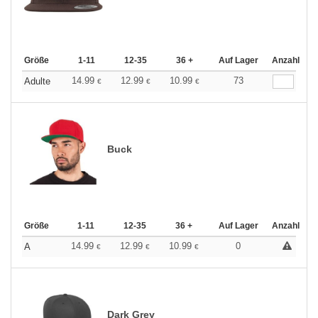
Größe
1-11
12-35
36 +
Auf Lager
Anzahl
14.99
12.99
10.99
73
Adulte
€
€
€
Buck
Größe
1-11
12-35
36 +
Auf Lager
Anzahl
14.99
12.99
10.99
0
A
€
€
€
Dark Grey