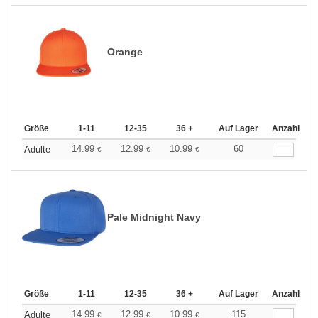
Orange
Größe
1-11
12-35
36 +
Auf Lager
Anzahl
14.99
12.99
10.99
60
Adulte
€
€
€
Pale Midnight Navy
Größe
1-11
12-35
36 +
Auf Lager
Anzahl
14.99
12.99
10.99
115
Adulte
€
€
€