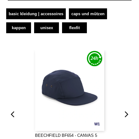
basic kleidung | accessoires
caps und mützen
kappen
unisex
flexfit
W1
BEECHFIELD BF654 - CANVAS 5