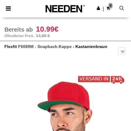
×
Needen App
0
App holen
|
Bessere Preise in der App!
10.99€
Bereits ab
14,90 €
Öffentlicher Preis
Flexfit
F6089M - Snapback-Kappe
- Kastanienbraun
Previous
Next