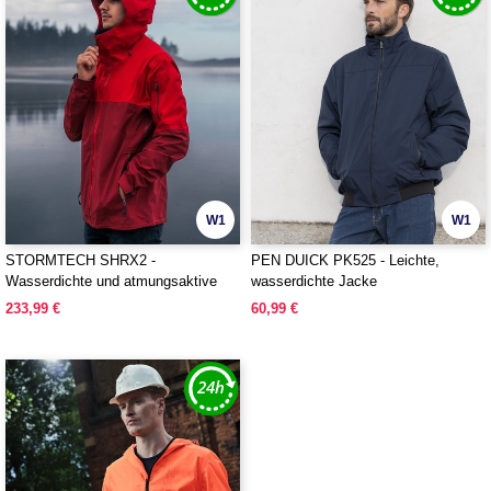
W1
W1
STORMTECH SHRX2 -
PEN DUICK PK525 - Leichte,
Wasserdichte und atmungsaktive
wasserdichte Jacke
technische Jacke
233,99 €
60,99 €