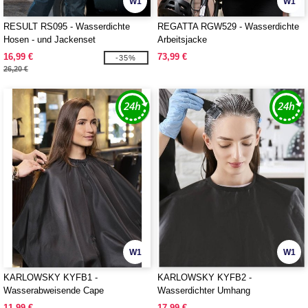
W1
W1
RESULT RS095 - Wasserdichte
REGATTA RGW529 - Wasserdichte
Hosen - und Jackenset
Arbeitsjacke
16,99 €
73,99 €
-35%
26,20 €
W1
W1
KARLOWSKY KYFB1 -
KARLOWSKY KYFB2 -
Wasserabweisende Cape
Wasserdichter Umhang
11,99 €
17,99 €