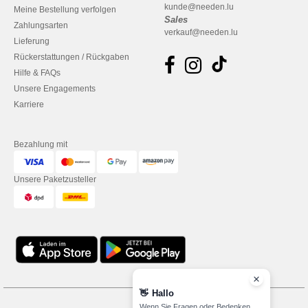
kunde@needen.lu
Meine Bestellung verfolgen
Sales
Zahlungsarten
verkauf@needen.lu
Lieferung
Rückerstattungen / Rückgaben
Hilfe & FAQs
Unsere Engagements
Karriere
Bezahlung mit
Unsere Paketzusteller
👋
Hallo
Wenn Sie Fragen oder Bedenken