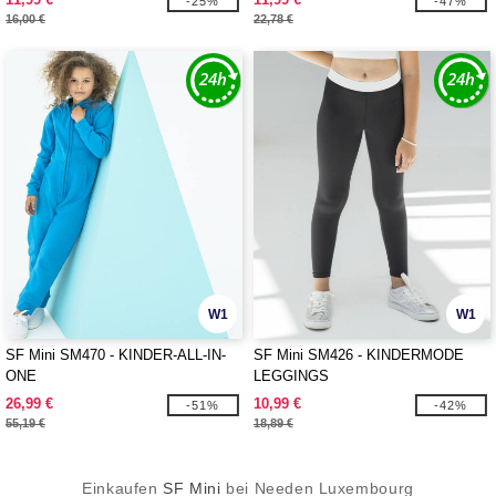
-25%
-47%
16,00 €
22,78 €
W1
W1
SF Mini SM470 - KINDER-ALL-IN-
SF Mini SM426 - KINDERMODE
ONE
LEGGINGS
26,99 €
10,99 €
-51%
-42%
55,19 €
18,89 €
Einkaufen
SF Mini
bei Needen Luxembourg