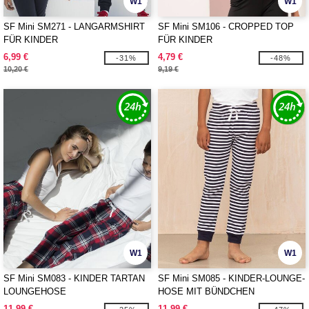
W1
W1
SF Mini SM271 - LANGARMSHIRT
SF Mini SM106 - CROPPED TOP
FÜR KINDER
FÜR KINDER
6,99 €
4,79 €
-31%
-48%
10,20 €
9,19 €
W1
W1
SF Mini SM083 - KINDER TARTAN
SF Mini SM085 - KINDER-LOUNGE-
LOUNGEHOSE
HOSE MIT BÜNDCHEN
11,99 €
11,99 €