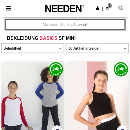
×
Needen App
0
App holen
|
Bessere Preise in der App!
Verfeinern Sie Ihre Auswahl
BEKLEIDUNG
BASICS
SF MINI