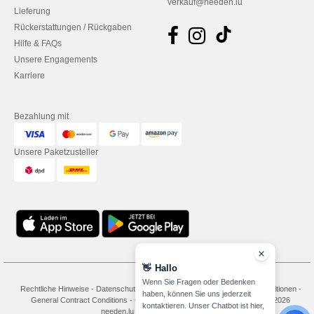
verkauf@needen.lu
Lieferung
Rückerstattungen / Rückgaben
Hilfe & FAQs
Unsere Engagements
Karriere
Bezahlung mit
Unsere Paketzusteller
👋
Hallo
Wenn Sie Fragen oder Bedenken
Rechtliche Hinweise
-
Datenschutzbestimmungen
-
Bedingungen und Konditionen
-
haben, können Sie uns jederzeit
General Contract Conditions
-
Cookie-Richtlinie
-
Site Map
Copyright 2026
kontaktieren. Unser Chatbot ist hier,
needen.lu - Alle Rechte vorbehalten