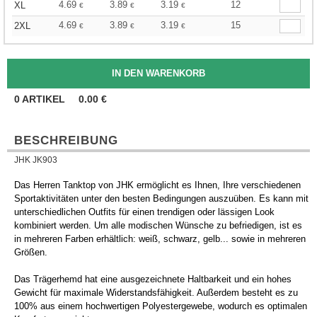
4.69
3.89
3.19
12
XL
€
€
€
4.69
3.89
3.19
15
2XL
€
€
€
0
ARTIKEL
0.00
€
BESCHREIBUNG
JHK JK903
Das Herren Tanktop von JHK ermöglicht es Ihnen, Ihre verschiedenen
Sportaktivitäten unter den besten Bedingungen auszuüben. Es kann mit
unterschiedlichen Outfits für einen trendigen oder lässigen Look
kombiniert werden. Um alle modischen Wünsche zu befriedigen, ist es
in mehreren Farben erhältlich: weiß, schwarz, gelb... sowie in mehreren
Größen.
Das Trägerhemd hat eine ausgezeichnete Haltbarkeit und ein hohes
Gewicht für maximale Widerstandsfähigkeit. Außerdem besteht es zu
100% aus einem hochwertigen Polyestergewebe, wodurch es optimalen