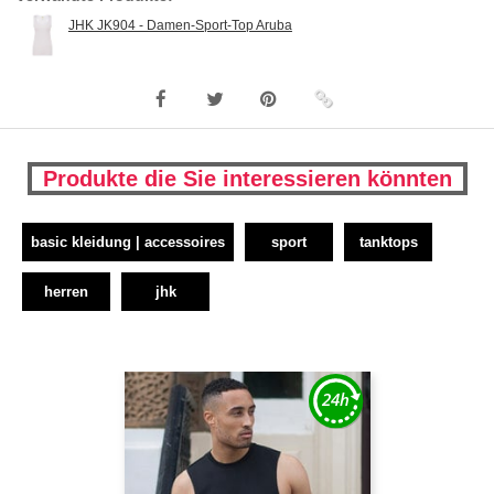
JHK JK904 - Damen-Sport-Top Aruba
Produkte die Sie interessieren könnten
basic kleidung | accessoires
sport
tanktops
herren
jhk