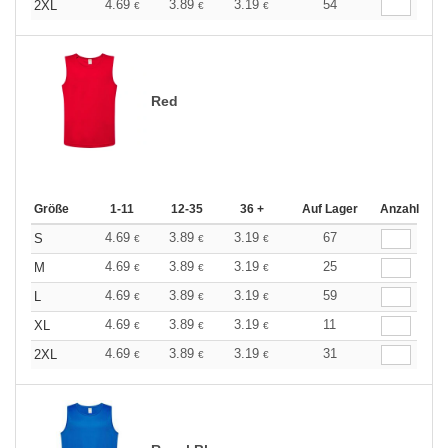
4.69
3.89
3.19
54
2XL
€
€
€
Red
Größe
1-11
12-35
36 +
Auf Lager
Anzahl
4.69
3.89
3.19
67
S
€
€
€
4.69
3.89
3.19
25
M
€
€
€
4.69
3.89
3.19
59
L
€
€
€
4.69
3.89
3.19
11
XL
€
€
€
4.69
3.89
3.19
31
2XL
€
€
€