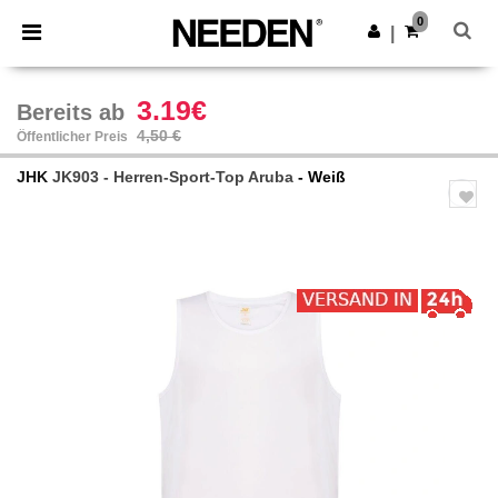
×
Needen App
0
App holen
|
Bessere Preise in der App!
3.19€
Bereits ab
4,50 €
Öffentlicher Preis
JHK
JK903 - Herren-Sport-Top Aruba
- Weiß
Previous
Next