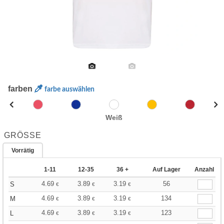
farben
farbe auswählen
Weiß
GRÖSSE
Vorrätig
1-11
12-35
36 +
Auf Lager
Anzahl
4.69
3.89
3.19
56
S
€
€
€
4.69
3.89
3.19
134
M
€
€
€
4.69
3.89
3.19
123
L
€
€
€