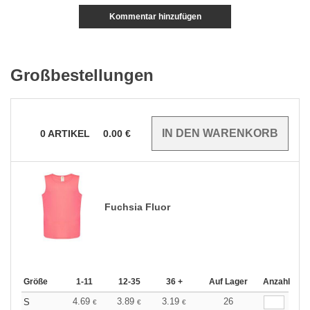
Kommentar hinzufügen
Großbestellungen
0
ARTIKEL
0.00
€
Fuchsia Fluor
Größe
1-11
12-35
36 +
Auf Lager
Anzahl
4.69
3.89
3.19
26
S
€
€
€