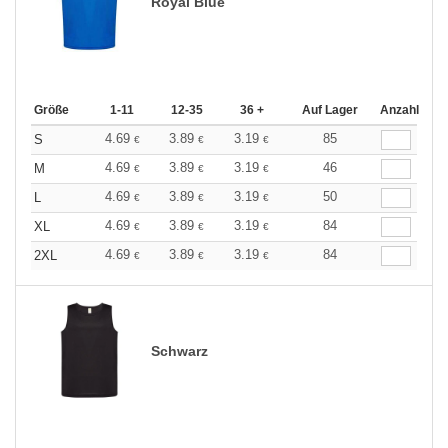
Royal Blue
Größe
1-11
12-35
36 +
Auf Lager
Anzahl
4.69
3.89
3.19
85
S
€
€
€
4.69
3.89
3.19
46
M
€
€
€
4.69
3.89
3.19
50
L
€
€
€
4.69
3.89
3.19
84
XL
€
€
€
4.69
3.89
3.19
84
2XL
€
€
€
Schwarz