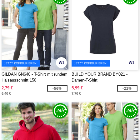
W1
W1
JETZT KOFIGURIEREN!
JETZT KOFIGURIEREN!
GILDAN GN640 - T-Shirt mit rundem
BUILD YOUR BRAND BY021 -
Halsausschnitt 150
Damen-T-Shirt
2,79 €
5,99 €
-56%
-22%
6,40 €
7,70 €