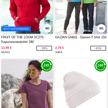
W1
W1
JETZT KOFIGURIEREN!
FRUIT OF THE LOOM SC270 -
GILDAN GN641 - Damen-T-Shirt 150
Kapuzensweatshirt 280
13,99 €
2,79 €
-38%
-43%
22,70 €
4,90 €