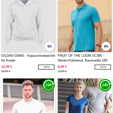
W1
W1
GILDAN GN941 - Kapuzensweatshirt
FRUIT OF THE LOOM SC385 -
für Kinder
Herren-Polohemd, Baumwolle 180
12,99 €
8,99 €
-38%
-35%
20,80 €
13,80 €