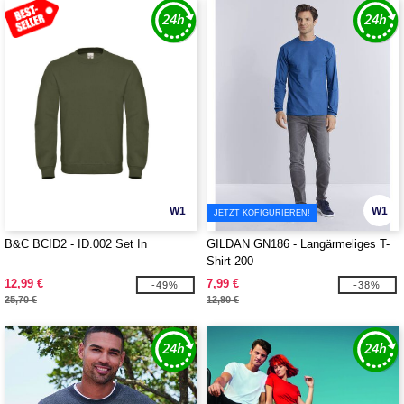
W1
W1
JETZT KOFIGURIEREN!
B&C BCID2 - ID.002 Set In
GILDAN GN186 - Langärmeliges T-
Shirt 200
12,99 €
7,99 €
-49%
-38%
25,70 €
12,90 €