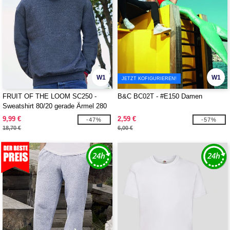
W1
W1
JETZT KOFIGURIEREN!
FRUIT OF THE LOOM SC250 -
B&C BC02T - #E150 Damen
Sweatshirt 80/20 gerade Ärmel 280
9,99 €
2,59 €
-47%
-57%
18,70 €
6,00 €