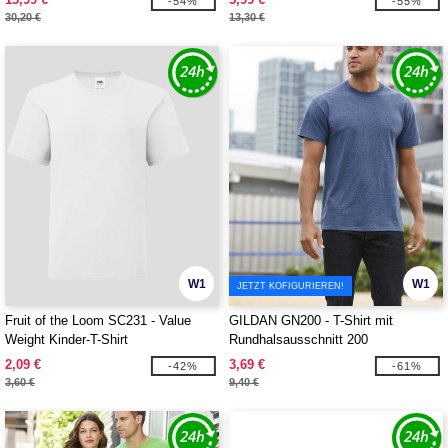
-54%
-55%
30,20 €
13,30 €
W1
W1
JETZT KOFIGURIEREN!
Fruit of the Loom SC231 - Value
GILDAN GN200 - T-Shirt mit
Weight Kinder-T-Shirt
Rundhalsausschnitt 200
2,09 €
3,69 €
-42%
-61%
3,60 €
9,40 €