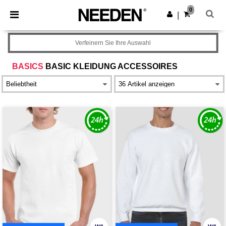
×
Needen App
0
App holen
|
Bessere Preise in der App!
Verfeinern Sie Ihre Auswahl
BASICS
BASIC KLEIDUNG ACCESSOIRES