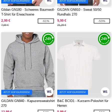
W1
W1
JETZT KOFIGURIEREN!
JETZT KOFIGURIEREN!
Gildan GN180 - Schweres Baumwoll-
GILDAN GN910 - Sweat 50/50
T-Shirt für Erwachsene
Rundhals 270
2,99 €
9,99 €
-61%
-53%
7,60 €
21,20 €
W1
W1
JETZT KOFIGURIEREN!
JETZT KOFIGURIEREN!
GILDAN GN940 - Kapuzensweatshirt
B&C BCID1 - Kurzarm-Poloshirt für
270
Herren
13,99 €
5,99 €