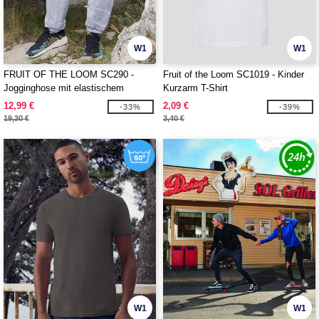
W1
W1
FRUIT OF THE LOOM SC290 -
Fruit of the Loom SC1019 - Kinder
Jogginghose mit elastischem
Kurzarm T-Shirt
Beinabschluss
12,99 €
2,09 €
-33%
-39%
19,30 €
3,40 €
W1
W1