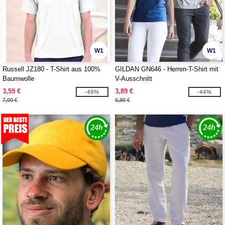
W1
W1
Russell JZ180 - T-Shirt aus 100%
GILDAN GN646 - Herren-T-Shirt mit
Baumwolle
V-Ausschnitt
3,59 €
3,89 €
-49%
-44%
7,00 €
6,90 €