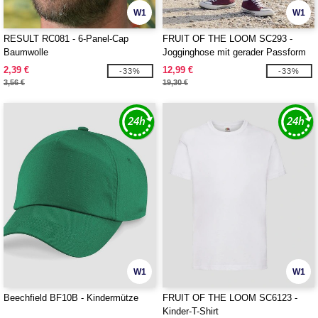
W1
W1
RESULT RC081 - 6-Panel-Cap
FRUIT OF THE LOOM SC293 -
Baumwolle
Jogginghose mit gerader Passform
für Herren
2,39 €
12,99 €
-33%
-33%
3,56 €
19,30 €
W1
W1
Beechfield BF10B - Kindermütze
FRUIT OF THE LOOM SC6123 -
Kinder-T-Shirt