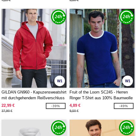
4,20 €
8,80 €
W1
W1
GILDAN GN960 - Kapuzensweatshirt
Fruit of the Loom SC245 - Herren
mit durchgehendem Reißverschluss
Ringer T-Shirt aus 100% Baumwolle
22,99 €
4,89 €
-39%
-49%
37,90 €
9,50 €