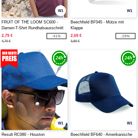
W1
W1
FRUIT OF THE LOOM SC600 -
Beechfield BF045 - Mütze mit
Damen-T-Shirt Rundhalsausschnitt
Klappe
160
2,79 €
2,69 €
-41%
-29%
4,70 €
3,80 €
W1
W1
Result RC080 - Houston
Beechfield BF640 - Amerikanische