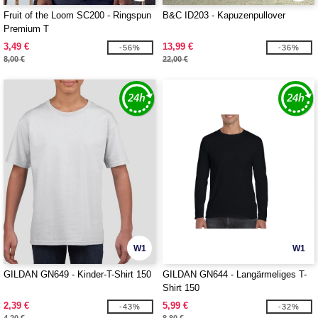
Fruit of the Loom SC200 - Ringspun
B&C ID203 - Kapuzenpullover
Premium T
3,49 €
13,99 €
-56%
-36%
8,00 €
22,00 €
W1
W1
GILDAN GN649 - Kinder-T-Shirt 150
GILDAN GN644 - Langärmeliges T-
Shirt 150
2,39 €
5,99 €
-43%
-32%