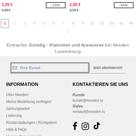
3,29 €
2,09 €
-23%
-44%
4,30 €
3,70 €
1
2
3
4
5
6
7
8
9
10
20
30
40
49
»
Einkaufen
Günstig - Klamotten und Acessoires
bei Needen
Luxembourg
jetzt abonnieren!
INFORMATION
KONTAKTIEREN SIE UNS
Über Needen
Kunde
kunde@needen.lu
Meine Bestellung verfolgen
Sales
Zahlungsarten
verkauf@needen.lu
Lieferung
Rückerstattungen / Rückgaben
Hilfe & FAQs