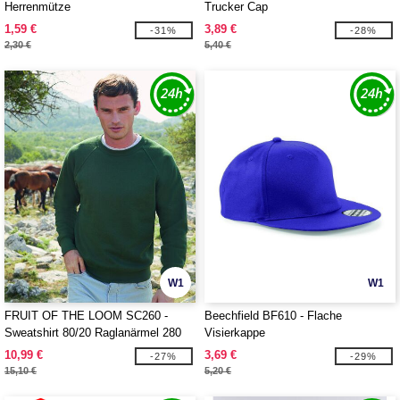
Herrenmütze
Trucker Cap
1,59 €
3,89 €
-31%
-28%
2,30 €
5,40 €
W1
W1
FRUIT OF THE LOOM SC260 -
Beechfield BF610 - Flache
Sweatshirt 80/20 Raglanärmel 280
Visierkappe
10,99 €
3,69 €
-27%
-29%
15,10 €
5,20 €