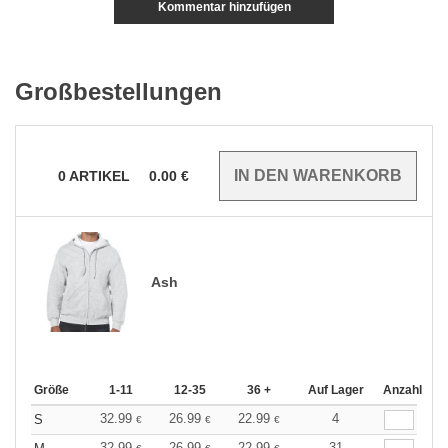
Kommentar hinzufügen
Großbestellungen
0
ARTIKEL
0.00
€
Ash
Größe
1-11
12-35
36 +
Auf Lager
Anzahl
32.99
26.99
22.99
4
S
€
€
€
32.99
26.99
22.99
31