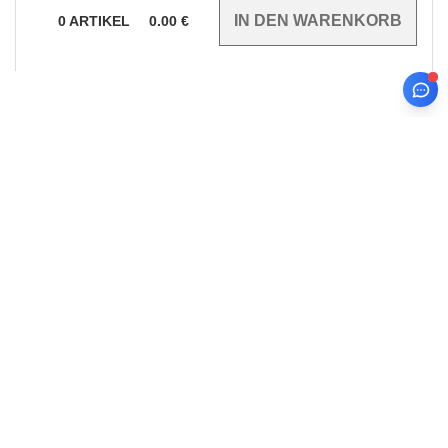
0
ARTIKEL
0.00
€
jetzt abonnieren!
INFORMATION
KONTAKTIEREN SIE UNS
Über Needen
Kunde
kunde@needen.lu
Meine Bestellung verfolgen
Sales
Zahlungsarten
verkauf@needen.lu
Lieferung
Rückerstattungen / Rückgaben
Hilfe & FAQs
Unsere Engagements