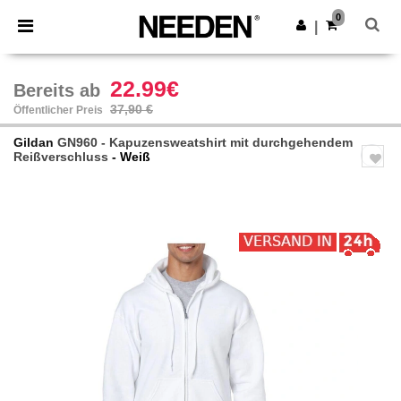
×
Needen App
0
App holen
|
Bessere Preise in der App!
22.99€
Bereits ab
37,90 €
Öffentlicher Preis
Gildan
GN960 - Kapuzensweatshirt mit durchgehendem
Reißverschluss
- Weiß
Previous
Next