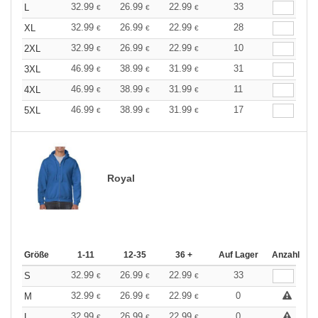
32.99
26.99
22.99
33
L
€
€
€
32.99
26.99
22.99
28
XL
€
€
€
32.99
26.99
22.99
10
2XL
€
€
€
46.99
38.99
31.99
31
3XL
€
€
€
46.99
38.99
31.99
11
4XL
€
€
€
46.99
38.99
31.99
17
5XL
€
€
€
Royal
Größe
1-11
12-35
36 +
Auf Lager
Anzahl
32.99
26.99
22.99
33
S
€
€
€
32.99
26.99
22.99
0
M
€
€
€
32.99
26.99
22.99
0
L
€
€
€