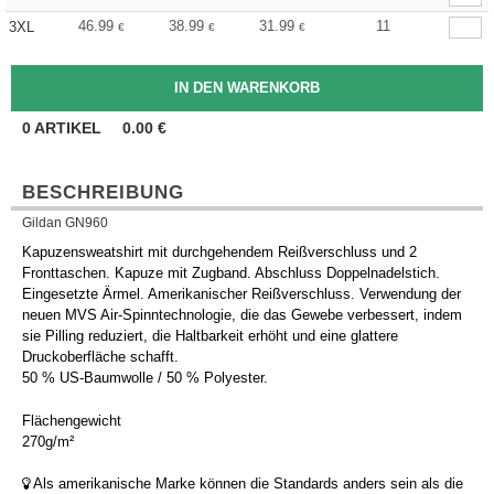
46.99
38.99
31.99
11
3XL
€
€
€
0
ARTIKEL
0.00
€
BESCHREIBUNG
Gildan GN960
Kapuzensweatshirt mit durchgehendem Reißverschluss und 2
Fronttaschen. Kapuze mit Zugband. Abschluss Doppelnadelstich.
Eingesetzte Ärmel. Amerikanischer Reißverschluss. Verwendung der
neuen MVS Air-Spinntechnologie, die das Gewebe verbessert, indem
sie Pilling reduziert, die Haltbarkeit erhöht und eine glattere
Druckoberfläche schafft.
50 % US-Baumwolle / 50 % Polyester.
Flächengewicht
270g/m²
Als amerikanische Marke können die Standards anders sein als die