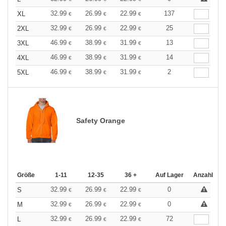
32.99
26.99
22.99
137
XL
€
€
€
32.99
26.99
22.99
25
2XL
€
€
€
46.99
38.99
31.99
13
3XL
€
€
€
46.99
38.99
31.99
14
4XL
€
€
€
46.99
38.99
31.99
2
5XL
€
€
€
Safety Orange
Größe
1-11
12-35
36 +
Auf Lager
Anzahl
32.99
26.99
22.99
0
S
€
€
€
32.99
26.99
22.99
0
M
€
€
€
32.99
26.99
22.99
72
L
€
€
€