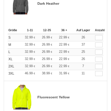
Dark Heather
Größe
1-11
12-35
36 +
Auf Lager
Anzahl
32.99
26.99
22.99
26
S
€
€
€
32.99
26.99
22.99
37
M
€
€
€
32.99
26.99
22.99
25
L
€
€
€
32.99
26.99
22.99
26
XL
€
€
€
32.99
26.99
22.99
7
2XL
€
€
€
46.99
38.99
31.99
11
3XL
€
€
€
Fluorescent Yellow