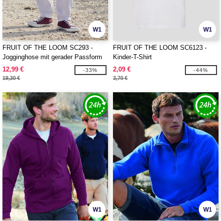
W1
W1
FRUIT OF THE LOOM SC293 -
FRUIT OF THE LOOM SC6123 -
Jogginghose mit gerader Passform
Kinder-T-Shirt
für Herren
12,99 €
2,09 €
-33%
-44%
19,30 €
3,70 €
W1
W1