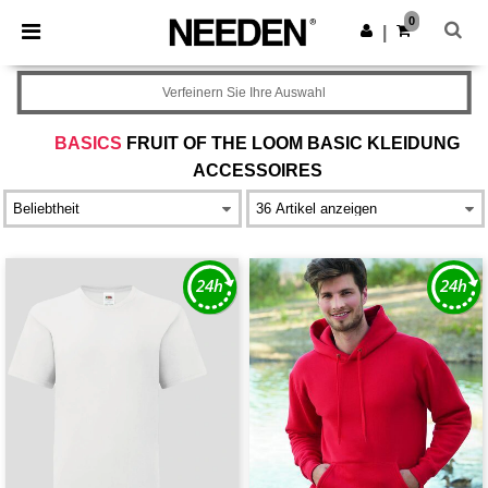
×
Needen App
0
App holen
|
Bessere Preise in der App!
Verfeinern Sie Ihre Auswahl
BASICS
FRUIT OF THE LOOM BASIC KLEIDUNG
ACCESSOIRES