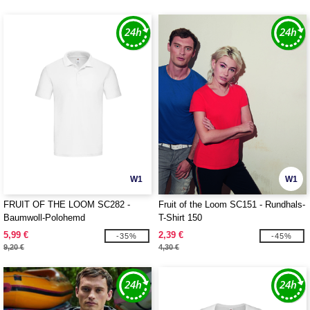
W1
W1
FRUIT OF THE LOOM SC282 -
Fruit of the Loom SC151 - Rundhals-
Baumwoll-Polohemd
T-Shirt 150
5,99 €
2,39 €
-35%
-45%
9,20 €
4,30 €