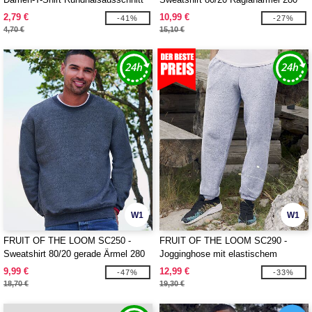
160
2,79 €
10,99 €
-41%
-27%
4,70 €
15,10 €
W1
W1
FRUIT OF THE LOOM SC250 -
FRUIT OF THE LOOM SC290 -
Sweatshirt 80/20 gerade Ärmel 280
Jogginghose mit elastischem
Beinabschluss
9,99 €
12,99 €
-47%
-33%
18,70 €
19,30 €