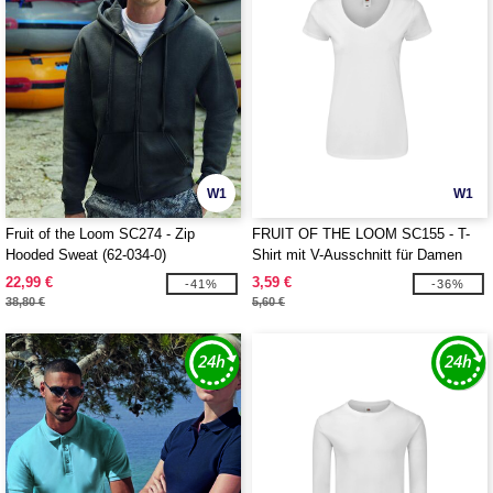
W1
W1
Fruit of the Loom SC274 - Zip
FRUIT OF THE LOOM SC155 - T-
Hooded Sweat (62-034-0)
Shirt mit V-Ausschnitt für Damen
22,99 €
3,59 €
-41%
-36%
38,80 €
5,60 €