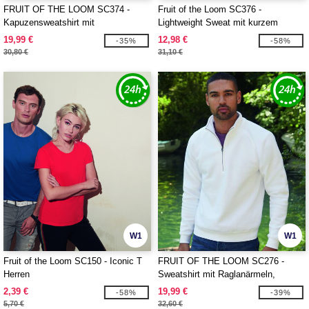
FRUIT OF THE LOOM SC374 -
Fruit of the Loom SC376 -
Kapuzensweatshirt mit
Lightweight Sweat mit kurzem
durchgehendem Reißverschluss 280
Reißverschluss
19,99 €
12,98 €
-35%
-58%
30,80 €
31,10 €
W1
W1
Fruit of the Loom SC150 - Iconic T
FRUIT OF THE LOOM SC276 -
Herren
Sweatshirt mit Raglanärmeln,
Kragen mit Reißverschluss
2,39 €
19,99 €
-58%
-39%
5,70 €
32,60 €