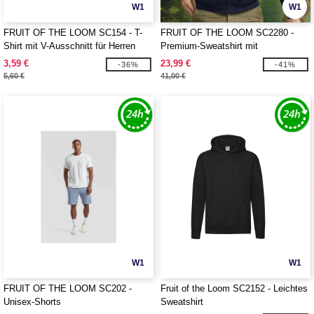
W1
W1
FRUIT OF THE LOOM SC154 - T-
FRUIT OF THE LOOM SC2280 -
Shirt mit V-Ausschnitt für Herren
Premium-Sweatshirt mit
Reißverschluss
3,59 €
23,99 €
-36%
-41%
5,60 €
41,00 €
W1
W1
FRUIT OF THE LOOM SC202 -
Fruit of the Loom SC2152 - Leichtes
Unisex-Shorts
Sweatshirt