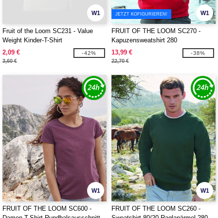
W1
W1
JETZT KOFIGURIEREN!
Fruit of the Loom SC231 - Value
FRUIT OF THE LOOM SC270 -
Weight Kinder-T-Shirt
Kapuzensweatshirt 280
2,09 €
13,99 €
-42%
-38%
3,60 €
22,70 €
W1
W1
FRUIT OF THE LOOM SC600 -
FRUIT OF THE LOOM SC260 -
Damen-T-Shirt Rundhalsausschnitt
Sweatshirt 80/20 Raglanärmel 280