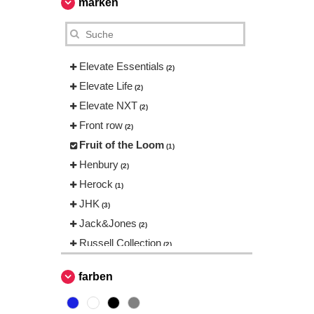
marken
Elevate Essentials
(2)
Elevate Life
(2)
Elevate NXT
(2)
Front row
(2)
Fruit of the Loom
(1)
Henbury
(2)
Herock
(1)
JHK
(3)
Jack&Jones
(2)
Russell Collection
(2)
Tee Jays
(6)
farben
VELILLA
(4)