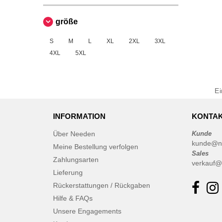
größe
S
M
L
XL
2XL
3XL
4XL
5XL
E
INFORMATION
KONTAK
Über Needen
Kunde
kunde@n
Meine Bestellung verfolgen
Sales
Zahlungsarten
verkauf@
Lieferung
Rückerstattungen / Rückgaben
Hilfe & FAQs
Unsere Engagements