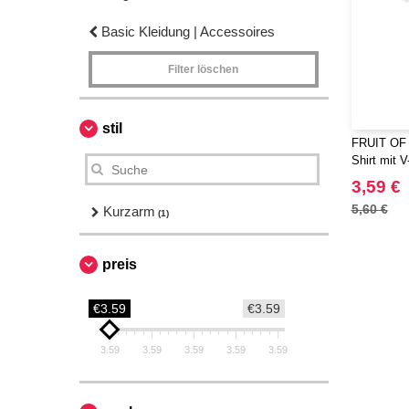
Basic Kleidung | Accessoires
Filter löschen
stil
FRUIT OF
Shirt mit V
3,59 €
5,60 €
Kurzarm
(1)
preis
€3.59
€3.59
3.59
3.59
3.59
3.59
3.59