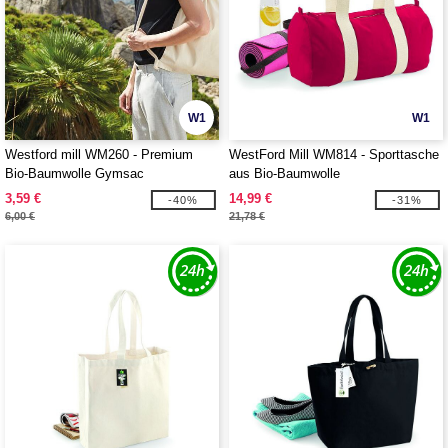
W1
W1
Westford mill WM260 - Premium
WestFord Mill WM814 - Sporttasche
Bio-Baumwolle Gymsac
aus Bio-Baumwolle
3,59 €
14,99 €
-40%
-31%
6,00 €
21,78 €