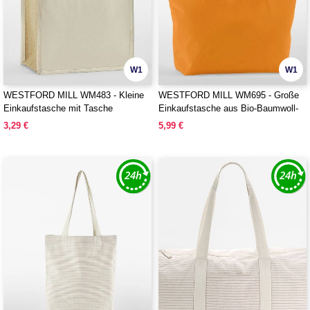
W1
W1
WESTFORD MILL WM483 - Kleine
WESTFORD MILL WM695 - Große
Einkaufstasche mit Tasche
Einkaufstasche aus Bio-Baumwoll-
Twill
3,29 €
5,99 €