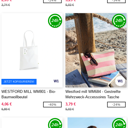
-24%
-34%
2,74 €
5,02 €
W1
W1
JETZT KOFIGURIEREN!
WESTFORD MILL WM801 - Bio-
Westford mill WM684 - Gestreifte
Baumwollbeutel
Mehrzweck-Accessoires Tasche
4,06 €
3,79 €
-40%
-24%
6,80 €
5,02 €