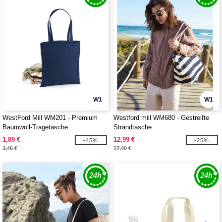
W1
W1
WestFord Mill WM201 - Premium
Westford mill WM680 - Gestreifte
Baumwoll-Tragetasche
Strandtasche
1,89 €
12,99 €
-45%
-25%
3,46 €
17,40 €