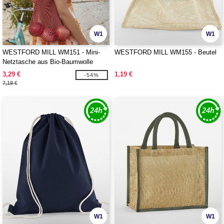
W1
W1
WESTFORD MILL WM151 - Mini-
WESTFORD MILL WM155 - Beutel
Netztasche aus Bio-Baumwolle
3,29 €
1,19 €
-54%
7,19 €
W1
W1