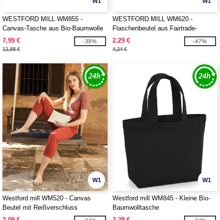
W1
W1
WESTFORD MILL WM855 -
WESTFORD MILL WM620 -
Canvas-Tasche aus Bio-Baumwolle
Flaschenbeutel aus Fairtrade-
Baumwolle
7,99 €
2,29 €
-38%
-47%
12,88 €
4,34 €
W1
W1
Westford mill WM520 - Canvas
Westford mill WM845 - Kleine Bio-
Beutel mit Reißverschluss
Baumwolltasche
2,09 €
3,29 €