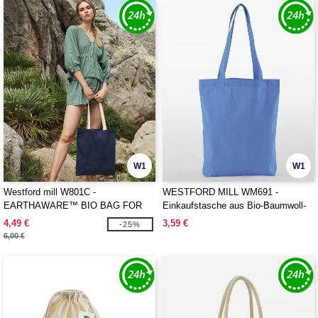
W1
W1
Westford mill W801C -
WESTFORD MILL WM691 -
EARTHAWARE™ BIO BAG FOR
Einkaufstasche aus Bio-Baumwoll-
LIFE KONTRASTGRIFFE
Twill
4,49 €
3,59 €
-25%
6,00 €