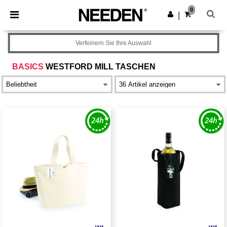
×
Needen App
0
App holen
|
Bessere Preise in der App!
Verfeinern Sie Ihre Auswahl
BASICS
WESTFORD MILL TASCHEN