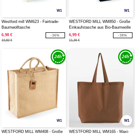
W1
W1
Westford mill WM623 - Fairtrade-
WESTFORD MILL WM850 - Große
Baumwolltasche
Einkaufstasche aus Bio-Baumwolle
6,98 €
6,99 €
-36%
-38%
10,92 €
11,36 €
W1
W1
WESTFORD MILL WM408 - Große
WESTFORD MILL WM165 - Maxi-