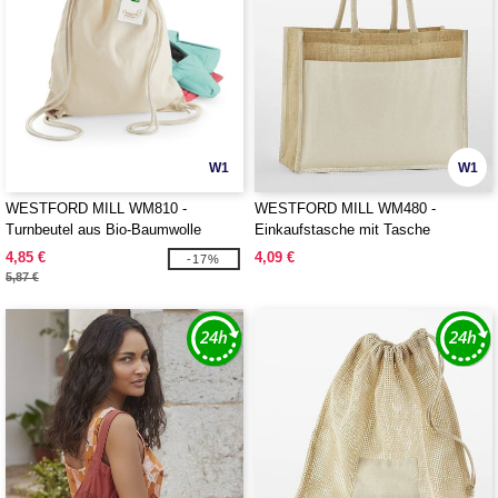
W1
W1
WESTFORD MILL WM810 -
WESTFORD MILL WM480 -
Turnbeutel aus Bio-Baumwolle
Einkaufstasche mit Tasche
4,85 €
4,09 €
-17%
5,87 €