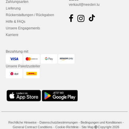
Zahlungsarten
verkauf@needen.lu
Lieferung
Rückerstattungen / Rückgaben
Hilfe & FAQs
Unsere Engagements
Karriere
Bezahlung mit
Unsere Paketzusteller
Rechtliche Hinweise
-
Datenschutzbestimmungen
-
Bedingungen und Konditionen
-
General Contract Conditions
-
Cookie-Richtlinie
-
Site Map
Copyright 2026