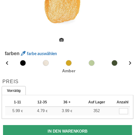
farben
farbe auswählen
Amber
PREIS
Vorrätig
1-11
12-35
36 +
Auf Lager
Anzahl
5.99
4.79
3.99
352
€
€
€