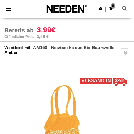
×
Needen App
0
App holen
|
Bessere Preise in der App!
3.99€
Bereits ab
5,88 €
Öffentlicher Preis
Westford mill
WM150 - Netztasche aus Bio-Baumwolle
-
Amber
Previous
Next