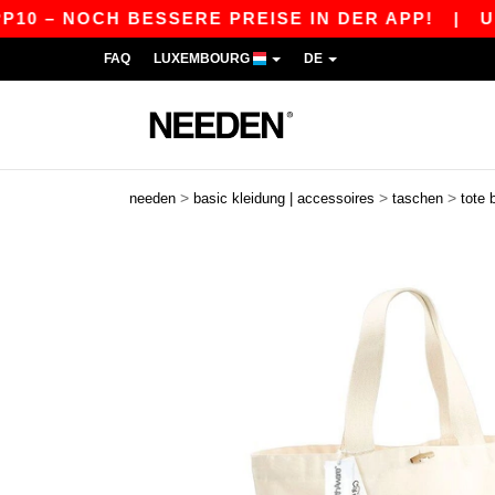
 – NOCH BESSERE PREISE IN DER APP!
|
UNSER
FAQ
LUXEMBOURG
DE
>
>
>
needen
basic kleidung | accessoires
taschen
tote 