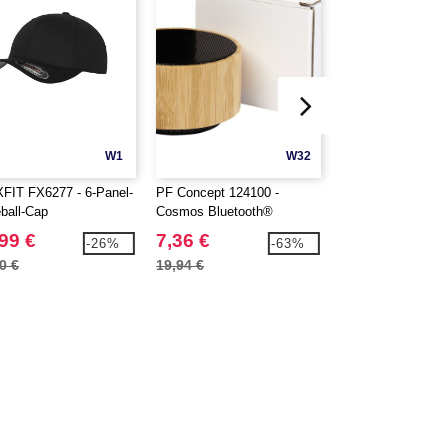
W1
W32
FIT FX6277 - 6-Panel-
PF Concept 124100 -
WESTFORD MILL
ball-Cap
Cosmos Bluetooth®
Mini-Netztasche a
Lautsprecher aus Bambus
Baumwolle
99 €
7,36 €
3,29 €
-26%
-63%
0 €
19,94 €
7,19 €