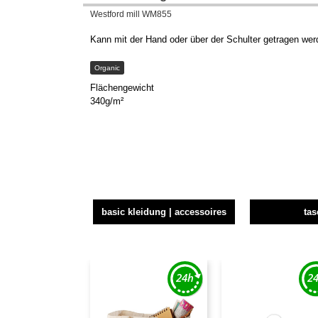
Westford mill WM855
Kann mit der Hand oder über der Schulter getragen wer
Organic
Flächengewicht
340g/m²
basic kleidung | accessoires
ta