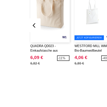
W1
JETZT KOFIGURIEREN!
QUADRA QD023 -
WESTFORD MILL WM8
Einkaufstasche aus
Bio-Baumwollbeutel
Segeltuch
6,09 €
4,06 €
-11%
-4
6,82 €
6,80 €