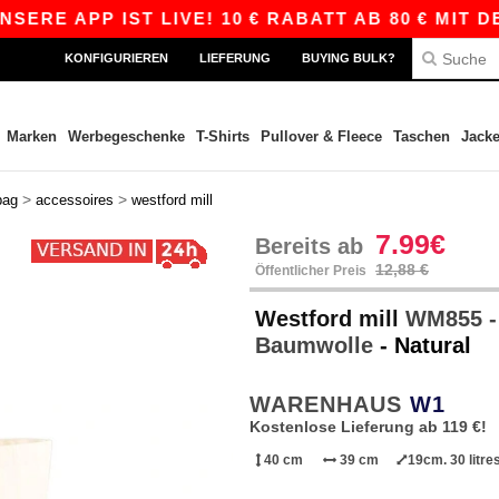
E APP IST LIVE! 10 € RABATT AB 80 € MIT DEM 
KONFIGURIEREN
LIEFERUNG
BUYING BULK?
Marken
Werbegeschenke
T-Shirts
Pullover & Fleece
Taschen
Jack
>
>
bag
accessoires
westford mill
7.99€
Bereits ab
12,88 €
Öffentlicher Preis
Westford mill
WM855 - 
Baumwolle
- Natural
WARENHAUS
W1
Kostenlose Lieferung ab 119 €!
40 cm
39 cm
19cm. 30 litre