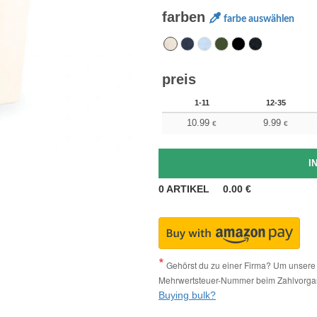
farben
farbe auswählen
preis
1-11
12-35
10.99
9.99
€
€
0
ARTIKEL
0.00
€
Gehörst du zu einer Firma? Um unsere 
Mehrwertsteuer-Nummer beim Zahlvorga
Buying bulk?