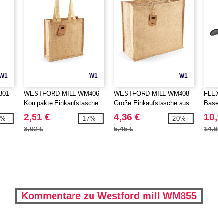
W1
W1
W1
01 -
WESTFORD MILL WM406 -
WESTFORD MILL WM408 -
FLEX
Kompakte Einkaufstasche
Große Einkaufstasche aus
Base
aus Jute
Jute
2,51 €
4,36 €
10,
0%
-17%
-20%
3,02 €
5,45 €
14,9
Kommentare zu Westford mill WM855