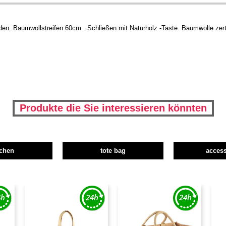
den. Baumwollstreifen 60cm . Schließen mit Naturholz -Taste. Baumwolle zert
Produkte die Sie interessieren könnten
schen
tote bag
access