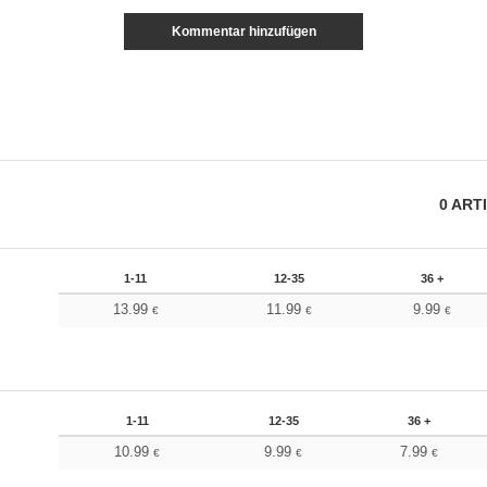
Kommentar hinzufügen
0
ART
1-11
12-35
36 +
13.99
11.99
9.99
€
€
€
1-11
12-35
36 +
10.99
9.99
7.99
€
€
€