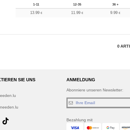
1-11
12-35
36 +
13.99
11.99
9.99
€
€
€
0
ART
TIEREN SIE UNS
ANMELDUNG
Abonniere unseren Newsletter:
eeden.lu
needen.lu
Bezahlung mit