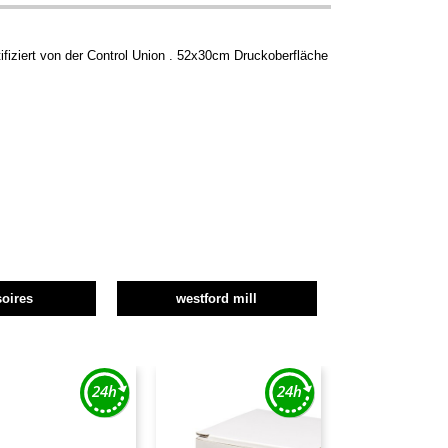
ifiziert von der Control Union . 52x30cm Druckoberfläche
oires
westford mill