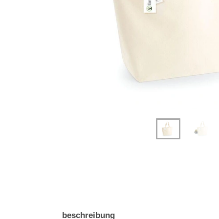
Previous
Next
beschreibung