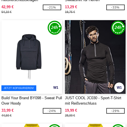
42,99 €
13,29 €
-21%
-33%
54,10 €
19,75 €
W1
W1
JETZT KOFIGURIEREN!
Build Your Brand BY098 - Sweat Pull
JUST COOL JC030 - Sport-T-Shirt
Over Hoody
mit Reißverschluss
33,99 €
19,99 €
-24%
-29%
44,50 €
28,00 €