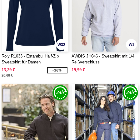
W32
W1
Roly R1033 - Estambul Half-Zip
AWDIS JH046 - Sweatshirt mit 1/4
Sweatshirt für Damen
Reißverschluss
13,29 €
19,99 €
-36%
20,68 €