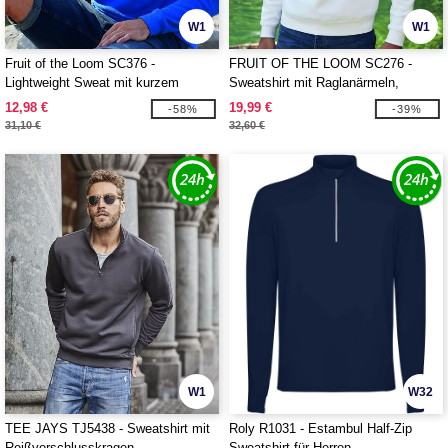
W1
W1
Fruit of the Loom SC376 -
FRUIT OF THE LOOM SC276 -
Lightweight Sweat mit kurzem
Sweatshirt mit Raglanärmeln,
Reißverschluss
Kragen mit Reißverschluss
12,98 €
19,99 €
-58%
-39%
31,10 €
32,60 €
W1
W32
TEE JAYS TJ5438 - Sweatshirt mit
Roly R1031 - Estambul Half-Zip
Reißverschlusskragen
Sweatshirt für Herren