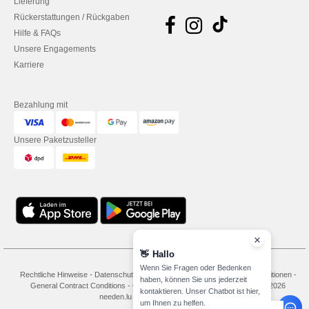
Lieferung
Rückerstattungen / Rückgaben
Hilfe & FAQs
Unsere Engagements
Karriere
Bezahlung mit
Unsere Paketzusteller
👋
Hallo
Wenn Sie Fragen oder Bedenken
Rechtliche Hinweise
-
Datenschutzbestimmungen
-
Bedingungen und Konditionen
-
haben, können Sie uns jederzeit
General Contract Conditions
-
Cookie-Richtlinie
-
Site Map
Copyright 2026
kontaktieren. Unser Chatbot ist hier,
needen.lu - Alle Rechte vorbehalten
um Ihnen zu helfen.