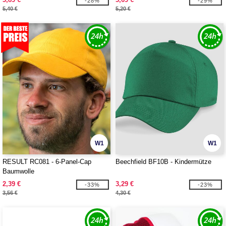
-28%
-29%
5,40 €
5,20 €
W1
W1
RESULT RC081 - 6-Panel-Cap
Beechfield BF10B - Kindermütze
Baumwolle
2,39 €
3,29 €
-33%
-23%
3,56 €
4,30 €