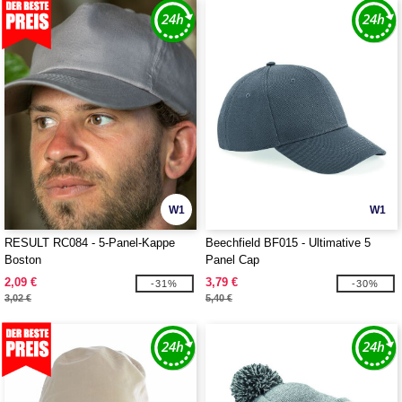
W1
W1
RESULT RC084 - 5-Panel-Kappe
Beechfield BF015 - Ultimative 5
Boston
Panel Cap
2,09 €
3,79 €
-31%
-30%
3,02 €
5,40 €