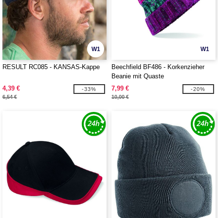
W1
W1
RESULT RC085 - KANSAS-Kappe
Beechfield BF486 - Korkenzieher
Beanie mit Quaste
4,39 €
7,99 €
-33%
-20%
6,54 €
10,00 €