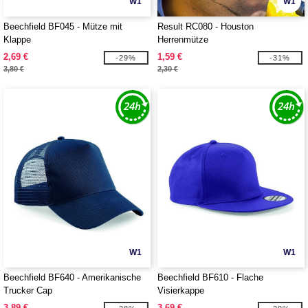
W1
W1
Beechfield BF045 - Mütze mit
Result RC080 - Houston
Klappe
Herrenmütze
2,69 €
1,59 €
-29%
-31%
3,80 €
2,30 €
W1
W1
Beechfield BF640 - Amerikanische
Beechfield BF610 - Flache
Trucker Cap
Visierkappe
3,89 €
3,69 €