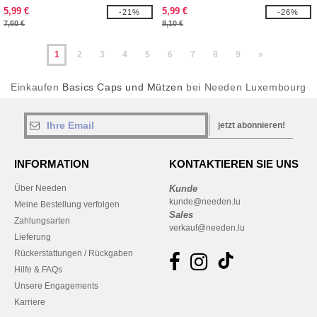
5,99 €
5,99 €
-21%
-26%
7,60 €
8,10 €
1
2
3
4
5
6
7
8
9
»
Einkaufen
Basics Caps und Mützen
bei Needen Luxembourg
jetzt abonnieren!
INFORMATION
KONTAKTIEREN SIE UNS
Über Needen
Kunde
kunde@needen.lu
Meine Bestellung verfolgen
Sales
Zahlungsarten
verkauf@needen.lu
Lieferung
Rückerstattungen / Rückgaben
Hilfe & FAQs
Unsere Engagements
Karriere