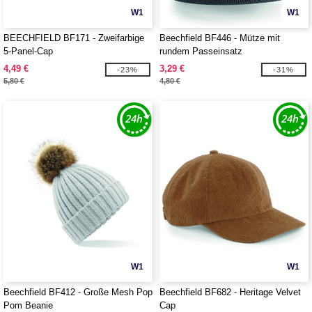
W1
W1
BEECHFIELD BF171 - Zweifarbige
Beechfield BF446 - Mütze mit
5-Panel-Cap
rundem Passeinsatz
4,49 €
3,29 €
-23%
-31%
5,80 €
4,80 €
W1
W1
Beechfield BF412 - Große Mesh Pop
Beechfield BF682 - Heritage Velvet
Pom Beanie
Cap