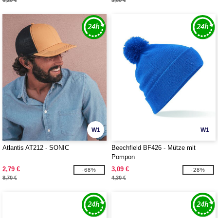
6,20 €
3,60 €
W1
W1
Atlantis AT212 - SONIC
Beechfield BF426 - Mütze mit
Pompon
2,79 €
3,09 €
-68%
-28%
8,70 €
4,30 €