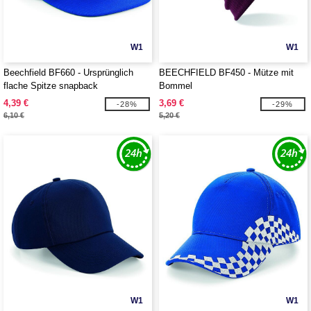
W1
W1
Beechfield BF660 - Ursprünglich
BEECHFIELD BF450 - Mütze mit
flache Spitze snapback
Bommel
4,39 €
3,69 €
-28%
-29%
6,10 €
5,20 €
W1
W1