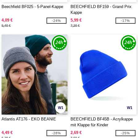
Beechfield BF025 - 5-Panel-Kappe
BEECHFIELD BF159 - Grand Prix
Kappe
4,09 €
5,99 €
-24%
-17%
5,40 €
7,20 €
W1
W1
Atlantis AT176 - EKO BEANIE
BEECHFIELD BF45B - Acrylkappe
mit Klappe für Kinder
4,49 €
2,69 €
-28%
-25%