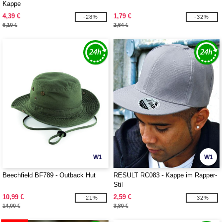
Kappe
4,39 €
1,79 €
-28%
-32%
6,10 €
2,64 €
W1
W1
Beechfield BF789 - Outback Hut
RESULT RC083 - Kappe im Rapper-
Stil
10,99 €
2,59 €
-21%
-32%
14,00 €
3,80 €