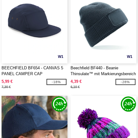
W1
W1
BEECHFIELD BF654 - CANVAS 5
Beechfield BF440 - Beanie
PANEL CAMPER CAP
Thinsulate™ mit Markierungsbereich
5,99 €
4,39 €
-18%
-28%
7,30 €
6,10 €