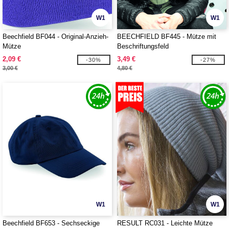
W1
W1
Beechfield BF044 - Original-Anzieh-
BEECHFIELD BF445 - Mütze mit
Mütze
Beschriftungsfeld
2,09 €
3,49 €
-30%
-27%
3,00 €
4,80 €
W1
W1
Beechfield BF653 - Sechseckige
RESULT RC031 - Leichte Mütze