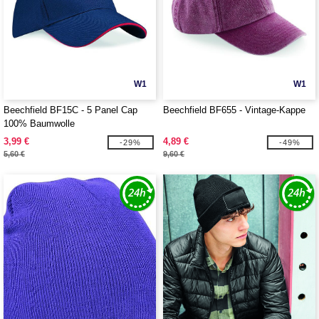
W1
W1
Beechfield BF15C - 5 Panel Cap
Beechfield BF655 - Vintage-Kappe
100% Baumwolle
3,99 €
4,89 €
-29%
-49%
5,60 €
9,60 €