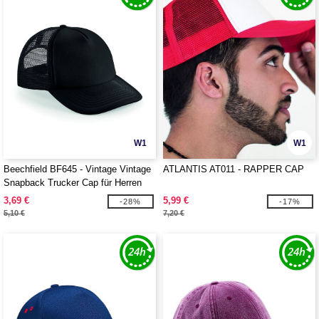
W1
W1
Beechfield BF645 - Vintage Vintage
ATLANTIS AT011 - RAPPER CAP
Snapback Trucker Cap für Herren
3,69 €
5,99 €
-28%
-17%
5,10 €
7,20 €