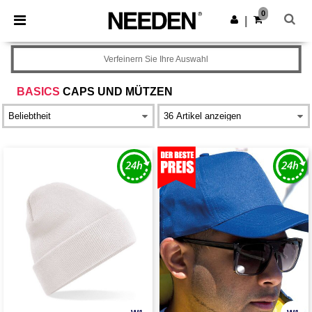
×
Needen App
0
App holen
|
Bessere Preise in der App!
Verfeinern Sie Ihre Auswahl
BASICS
CAPS UND MÜTZEN