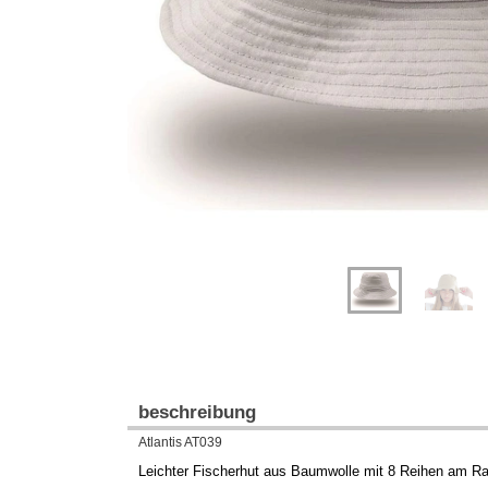
Previous
Next
beschreibung
Atlantis AT039
Leichter Fischerhut aus Baumwolle mit 8 Reihen am R