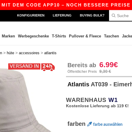
T DEM CODE APP10 – NOCH BESSERE PREISE IN D
KONFIGURIEREN
LIEFERUNG
BUYING BULK?
Marken
Werbegeschenke
T-Shirts
Pullover & Fleece
Taschen
Jack
>
>
>
en
hüte
accessoires
atlantis
6.99€
Bereits ab
9,30 €
Öffentlicher Preis
Atlantis
AT039 - Eimer
WARENHAUS
W1
Kostenlose Lieferung ab 119 €!
farben
farbe auswählen