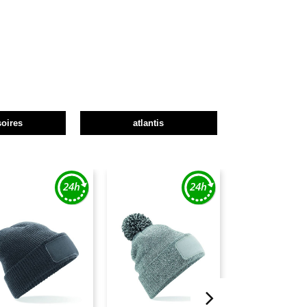
oires
atlantis