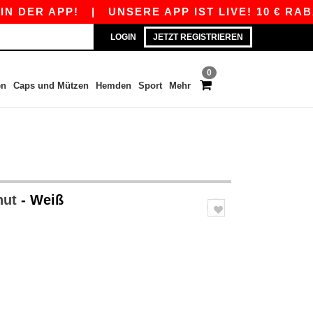
ER APP!
|
UNSERE APP IST LIVE! 10 € RABATT
LOGIN
JETZT REGISTRIEREN
0
en
Caps und Mützen
Hemden
Sport
Mehr
hut
- Weiß