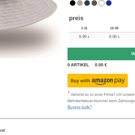
preis
1-11
12-35
9.99
8.99
€
€
0
ARTIKEL
0.00
€
Gehörst du zu einer Firma? Um unsere 
Mehrwertsteuer-Nummer beim Zahlvorga
Buying bulk?
and.