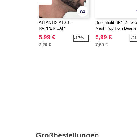
W1
ATLANTIS AT011 -
Beechfield BF412 - Gr
RAPPER CAP
Mesh Pop Pom Beanie
5,99 €
5,99 €
-17%
-2
7,20 €
7,60 €
Großbestellungen