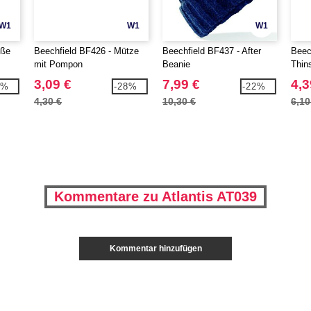
W1
W1
W1
oße
Beechfield BF426 - Mütze
Beechfield BF437 - After
Beec
mit Pompon
Beanie
Thin
Mark
3,09 €
7,99 €
4,3
1%
-28%
-22%
4,30 €
10,30 €
6,10
Kommentare zu Atlantis AT039
Kommentar hinzufügen