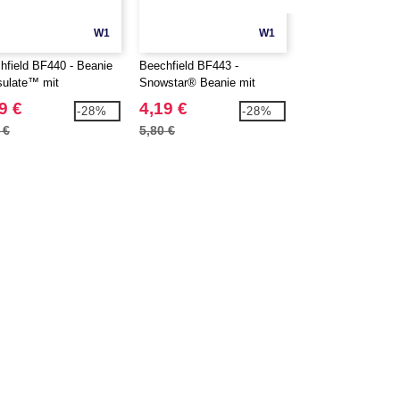
W1
W1
hfield BF440 - Beanie
Beechfield BF443 -
Beechfield BF446 
sulate™ mit
Snowstar® Beanie mit
mit rundem Passe
ierungsbereich
Markierungsbereich
9 €
4,19 €
3,29 €
-28%
-28%
 €
5,80 €
4,80 €