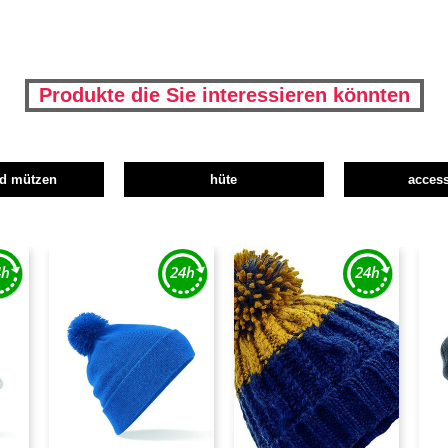
Produkte die Sie interessieren könnten
nd mützen
hüte
access