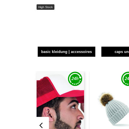
High Stock
basic kleidung | accessoires
caps u