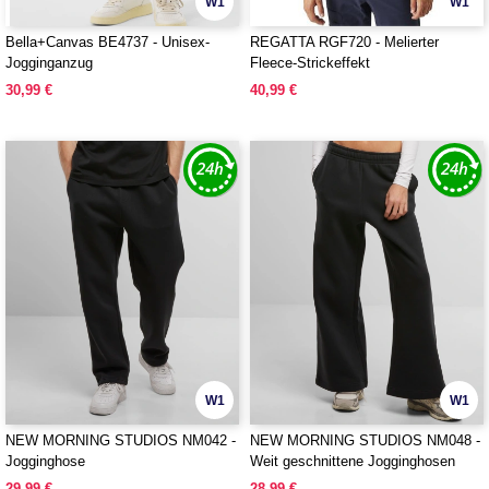
W1
W1
Bella+Canvas BE4737 - Unisex-
REGATTA RGF720 - Melierter
Jogginganzug
Fleece-Strickeffekt
30,99 €
40,99 €
W1
W1
NEW MORNING STUDIOS NM042 -
NEW MORNING STUDIOS NM048 -
Jogginghose
Weit geschnittene Jogginghosen
29,99 €
28,99 €