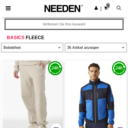
×
Needen App
0
App holen
|
Bessere Preise in der App!
Verfeinern Sie Ihre Auswahl
BASICS
FLEECE