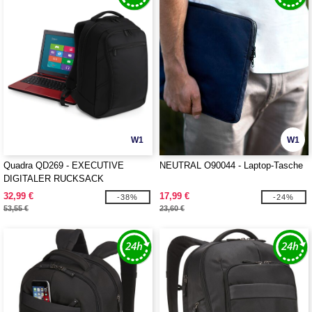
W1
W1
Quadra QD269 - EXECUTIVE
NEUTRAL O90044 - Laptop-Tasche
DIGITALER RUCKSACK
32,99 €
17,99 €
-38%
-24%
53,55 €
23,60 €