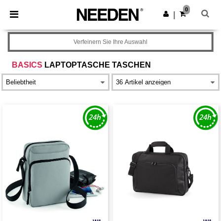
×
Needen App
0
App holen
|
Bessere Preise in der App!
Verfeinern Sie Ihre Auswahl
BASICS
LAPTOPTASCHE TASCHEN