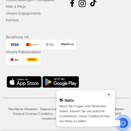
Rückerstattungen / Rückgaben
Hilfe & FAQs
Unsere Engagements
Karriere
Bezahlung mit
Unsere Paketzusteller
👋
Hallo
Wenn Sie Fragen oder Bedenken
Rechtliche Hinweise
-
Datenschutzbestimmungen
-
Bedingungen und Konditionen
-
haben, können Sie uns jederzeit
General Contract Conditions
-
Cookie-Richtlinie
-
Site Map
Copyright 2026
kontaktieren. Unser Chatbot ist hier,
needen.lu - Alle Rechte vorbehalten
um Ihnen zu helfen.