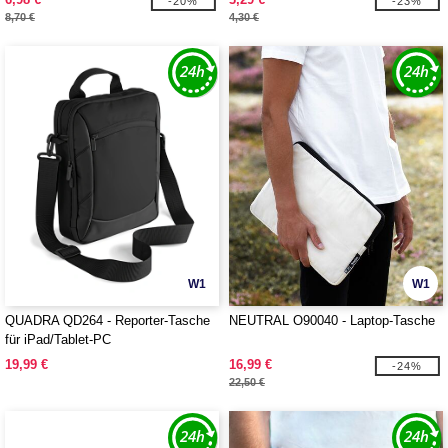
-20%
-23%
8,70 €
4,30 €
W1
W1
QUADRA QD264 - Reporter-Tasche
NEUTRAL O90040 - Laptop-Tasche
für iPad/Tablet-PC
19,99 €
16,99 €
-24%
22,50 €