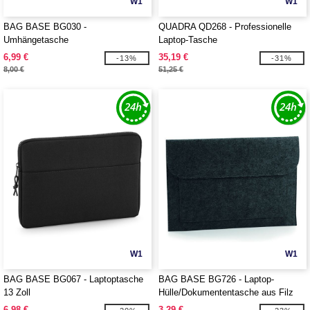
W1
W1
BAG BASE BG030 -
QUADRA QD268 - Professionelle
Umhängetasche
Laptop-Tasche
6,99 €
35,19 €
-13%
-31%
8,00 €
51,25 €
W1
W1
BAG BASE BG067 - Laptoptasche
BAG BASE BG726 - Laptop-
13 Zoll
Hülle/Dokumententasche aus Filz
6,98 €
3,29 €