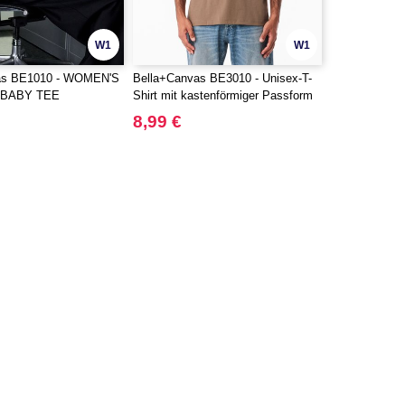
W1
W1
as BE1010 - WOMEN'S
Bella+Canvas BE3010 - Unisex-T-
 BABY TEE
Shirt mit kastenförmiger Passform
8,99 €