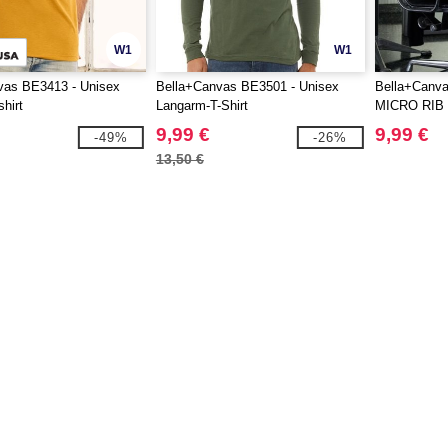
W1
W1
vas BE3413 - Unisex
Bella+Canvas BE3501 - Unisex
Bella+Canv
shirt
Langarm-T-Shirt
MICRO RIB
9,99 €
9,99 €
-49%
-26%
13,50 €