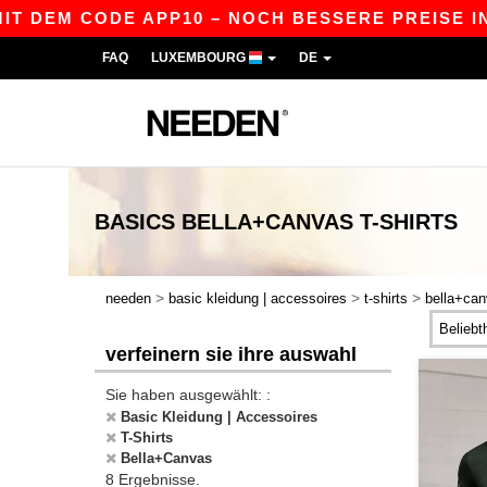
T DEM CODE APP10 – NOCH BESSERE PREISE IN D
FAQ
LUXEMBOURG
DE
BASICS
BELLA+CANVAS T-SHIRTS
>
>
>
needen
basic kleidung | accessoires
t-shirts
bella+ca
verfeinern sie ihre auswahl
Sie haben ausgewählt: :
Basic Kleidung | Accessoires
T-Shirts
Bella+Canvas
8 Ergebnisse.