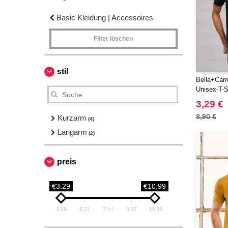
Basic Kleidung | Accessoires
Filter löschen
stil
Bella+Can
Unisex-T-Sh
3,29 €
8,90 €
Kurzarm
(4)
Langarm
(2)
preis
€3.29
€10.99
3.29
5.21
7.14
9.07
10.99