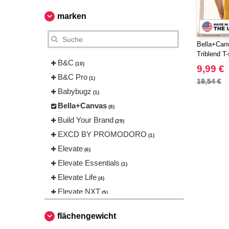
marken
Bella+Can
Triblend T-
B&C
(10)
9,99 €
B&C Pro
(1)
19,54 €
Babybugz
(1)
Bella+Canvas
(8)
Build Your Brand
(29)
EXCD BY PROMODORO
(1)
Elevate
(6)
Elevate Essentials
(1)
Elevate Life
(4)
Elevate NXT
(5)
FRUIT OF THE LOOM VINTAGE
flächengewicht
(2)