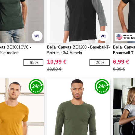
W1
W1
vas BE3001CVC -
Bella+Canvas BE3200 - Baseball-T-
Bella+Canva
irt meliert
Shirt mit 3/4 Ärmeln
Baumwoll-T-
10,99 €
6,99 €
-63%
-20%
13,80 €
8,39 €