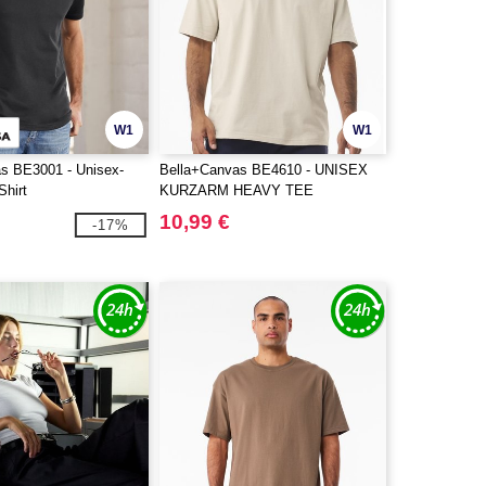
W1
W1
s BE3001 - Unisex-
Bella+Canvas BE4610 - UNISEX
Shirt
KURZARM HEAVY TEE
10,99 €
-17%