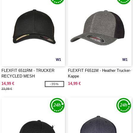
W1
W1
FLEXFIT 6511RM - TRUCKER
FLEXFIT F6511M - Heather Trucker-
RECYCLED MESH
Kappe
14,99 €
14,99 €
-35%
23,09 €