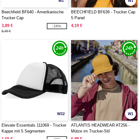
W1
W1
Beechfield BF640 - Amerikanische
BEECHFIELD BF639 - Trucker Cap
Trucker Cap
5 Panel
3,89 €
4,19 €
-28%
5,40 €
W32
W1
Elevate Essentials 111069 - Trucker
ATLANTIS HEADWEAR AT256 -
Kappe mit 5 Segmenten
Mütze im Trucker-Stil
1,65 €
6,99 €