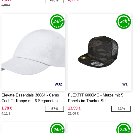
-46%
3,08 €
W32
W1
Elevate Essentials 38684 - Cerus
FLEXFIT 6006MC - Mütze mit 5
Cool Fit Kappe mit 6 Segmenten
Panels im Trucker-Stil
1,78 €
13,99 €
-57%
-33%
4,11 €
21,00 €