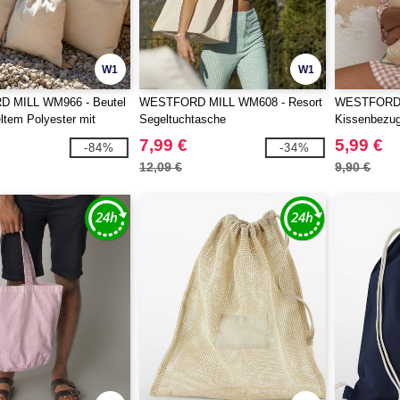
W1
W1
 MILL WM966 - Beutel
WESTFORD MILL WM608 - Resort
WESTFORD 
ltem Polyester mit
Segeltuchtasche
Kissenbezug
Paspel
7,99 €
5,99 €
-84%
-34%
12,09 €
9,90 €