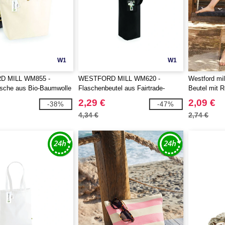
W1
W1
 MILL WM855 -
WESTFORD MILL WM620 -
Westford mi
sche aus Bio-Baumwolle
Flaschenbeutel aus Fairtrade-
Beutel mit 
Baumwolle
2,29 €
2,09 €
-38%
-47%
4,34 €
2,74 €