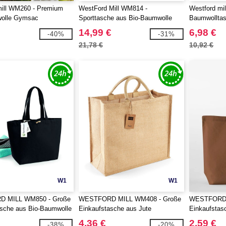
mill WM260 - Premium
WestFord Mill WM814 -
Westford mil
olle Gymsac
Sporttasche aus Bio-Baumwolle
Baumwollta
14,99 €
6,98 €
-40%
-31%
21,78 €
10,92 €
W1
W1
 MILL WM850 - Große
WESTFORD MILL WM408 - Große
WESTFORD 
asche aus Bio-Baumwolle
Einkaufstasche aus Jute
Einkaufstas
4,36 €
2,59 €
-38%
-20%