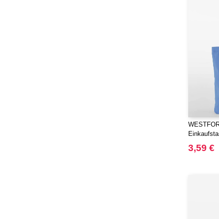
JHK
(65)
JUST T'S
(8)
Jack&Jones
(6)
JournalBooks
(6)
Just Cool
(45)
Karlowsky
(47)
Karst®
(4)
Kooduu
(4)
Korntex
(41)
WESTFORD
Label Serie
(2)
Einkaufsta
Larkwood
(15)
Twill
3,59 €
Larq
(4)
Luxe
(22)
Mantis
(32)
Marksman
(26)
Mepal
(23)