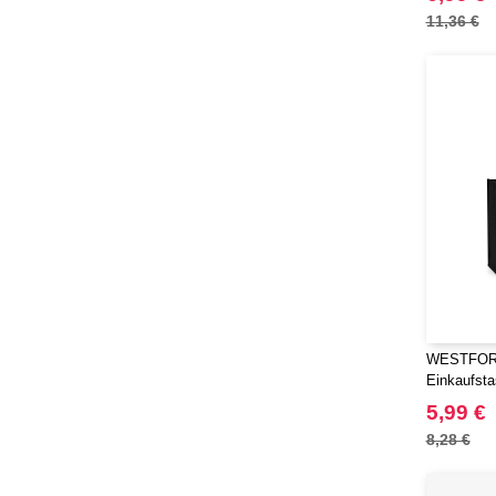
EgotierPro
(406)
11,36 €
Elevate
(23)
Elevate Essentials
(34)
Elevate Life
(51)
Elevate NXT
(48)
FRUIT OF THE LOOM VINTAGE
(4)
Finden & Hales
(16)
Flexfit
(136)
Front row
(9)
Fruit of the Loom
(43)
Gildan
(34)
WESTFORD
Graid™
Einkaufsta
(2)
Henbury
5,99 €
(21)
Herock
8,28 €
(30)
Herschel
(9)