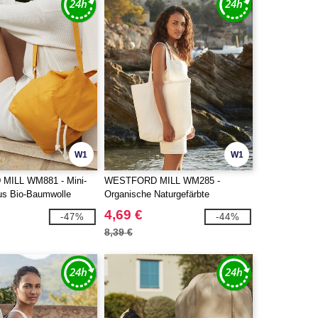
W1
W1
ILL WM881 - Mini-
WESTFORD MILL WM285 -
us Bio-Baumwolle
Organische Naturgefärbte
Maxitasche
4,69 €
-47%
-44%
8,39 €