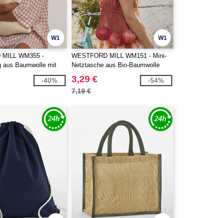
W1
W1
MILL WM355 -
WESTFORD MILL WM151 - Mini-
 aus Baumwolle mit
Netztasche aus Bio-Baumwolle
3,29 €
-40%
-54%
7,19 €