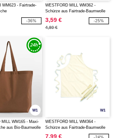
l WM623 - Fairtrade-
WESTFORD MILL WM362 -
sche
Schürze aus Fairtrade-Baumwolle
für Kinder
3,59 €
-36%
-25%
4,80 €
W1
W1
MILL WM165 - Maxi-
WESTFORD MILL WM364 -
che aus Bio-Baumwolle
Schürze aus Fairtrade-Baumwolle
für Erwachsene
7,99 €
-24%