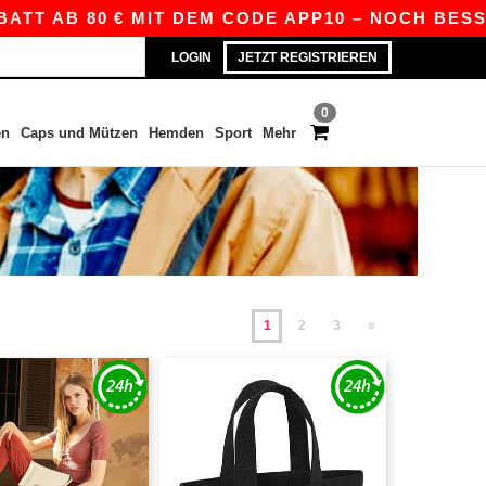
80 € MIT DEM CODE APP10 – NOCH BESSERE PREI
LOGIN
JETZT REGISTRIEREN
0
en
Caps und Mützen
Hemden
Sport
Mehr
1
2
3
»