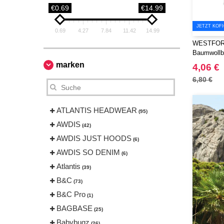
€0.69
€14.99
JETZT KOF
0.69
4.27
7.84
11.42
14.99
WESTFORD
Baumwollb
marken
4,06 €
6,80 €
ATLANTIS HEADWEAR
(95)
AWDIS
(42)
AWDIS JUST HOODS
(6)
AWDIS SO DENIM
(6)
Atlantis
(39)
B&C
(73)
B&C Pro
(1)
BAGBASE
(25)
Babybugz
(26)