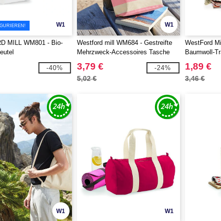
W1
W1
IGURIEREN!
 MILL WM801 - Bio-
Westford mill WM684 - Gestreifte
WestFord M
eutel
Mehrzweck-Accessoires Tasche
Baumwoll-Tr
3,79 €
1,89 €
-40%
-24%
5,02 €
3,46 €
W1
W1