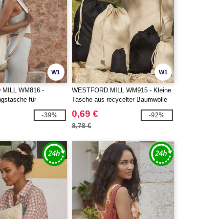
W1
W1
MILL WM816 -
WESTFORD MILL WM915 - Kleine
gstasche für
Tasche aus recycelter Baumwolle
0,69 €
-39%
-92%
8,78 €