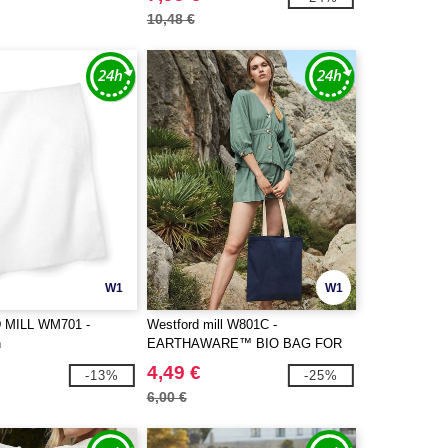
10,48 €
W1
W1
MILL WM701 -
Westford mill W801C -
h
EARTHAWARE™ BIO BAG FOR
LIFE KONTRASTGRIFFE
4,49 €
-13%
-25%
6,00 €