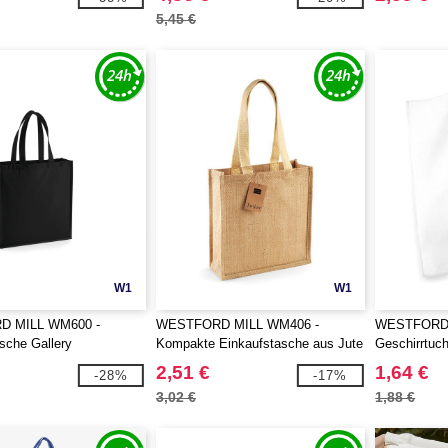
5,45 €
W1
W1
 MILL WM600 -
WESTFORD MILL WM406 -
WESTFORD 
sche Gallery
Kompakte Einkaufstasche aus Jute
Geschirrtuc
2,51 €
1,64 €
-28%
-17%
3,02 €
1,88 €