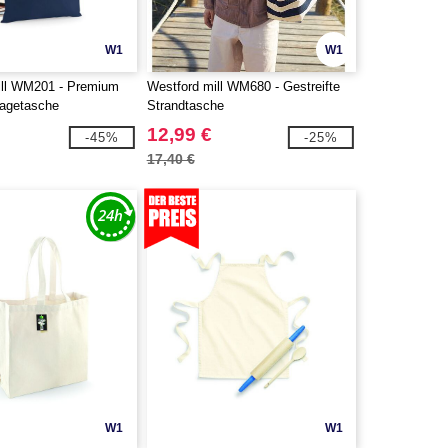
W1
W1
ill WM201 - Premium
Westford mill WM680 - Gestreifte
agetasche
Strandtasche
12,99 €
-45%
-25%
17,40 €
W1
W1