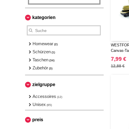
kategorien
Homewear
(2)
WESTFORD
Canvas-Ta
Schürzen
(1)
7,99 €
Taschen
(34)
12,88 €
Zubehör
(3)
zielgruppe
Accessoires
(12)
Unisex
(65)
preis