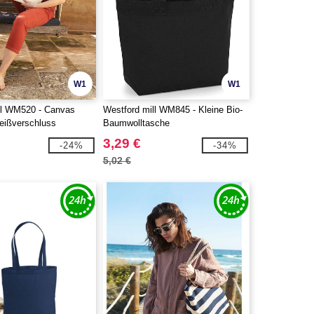
W1
W1
ll WM520 - Canvas
Westford mill WM845 - Kleine Bio-
Reißverschluss
Baumwolltasche
3,29 €
-24%
-34%
5,02 €