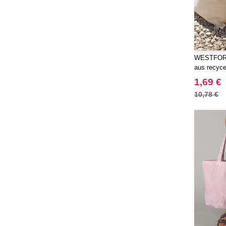
RFX™
(12)
RICA LEWIS
(16)
Regatta
(65)
Result
(96)
WESTFORD
Roly
(102)
aus recyce
Roly WRK
(12)
Kordel
1,69 €
Russell
(20)
10,78 €
Russell Collection
(3)
SCX.design
(39)
SF Men
(13)
SF Mini
(6)
SF Women
(17)
STAC
(9)
Sans Étiquette
(1)
Seasons
(72)
Skinnifit
(16)