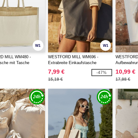
W1
W1
 MILL WM480 -
WESTFORD MILL WM696 -
WESTFORD 
sche mit Tasche
Extrabreite Einkaufstasche
Aufbewahrun
Yogamatte
7,99 €
10,99 €
-47%
15,19 €
17,98 €