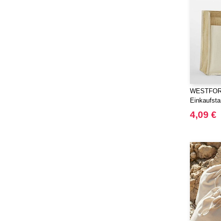
Moleskine
(45)
Mumbles
(35)
NEW MORNING STUDIOS
(30)
NEWGEN
(7)
Needen
(88)
Neutral
(49)
Ocean Bottle
(12)
WESTFORD
Originalhome
Einkaufsta
(16)
PF Concept
4,09 €
(561)
Paredes
(7)
Parker
(27)
Pen Duick
(30)
Prixton
(30)
Produkt JACK & JONES
(10)
Promodoro
(12)
Quadra
(64)