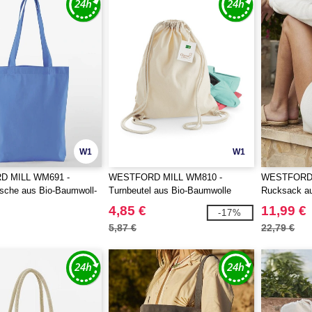
W1
W1
 MILL WM691 -
WESTFORD MILL WM810 -
WESTFORD M
sche aus Bio-Baumwoll-
Turnbeutel aus Bio-Baumwolle
Rucksack a
4,85 €
11,99 €
-17%
5,87 €
22,79 €