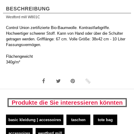
BESCHREIBUNG
Westford mill W801C
Control Union zertifizierte Bio-Baumwolle. Kontrastfarbgriffe.
Hochwertiger schwerer Stoff. Kann von Hand oder über die Schulter
getragen werden. Grifflänge: 67 cm. Volle Größe: 38x42 cm - 10 Liter
Fassungsvermögen.
Flächengewicht
340g/m²
Produkte die Sie interessieren könnten
basic kleidung | accessoires
taschen
tote bag
accessoires
westford mill