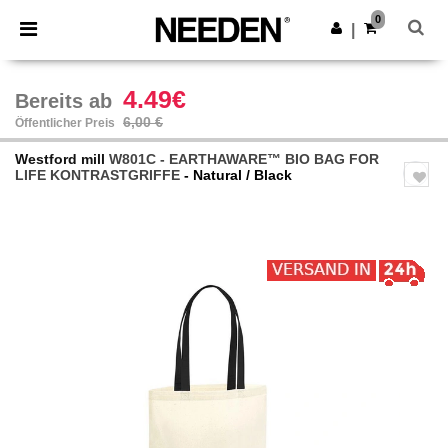
×
Needen App
0
App holen
|
Bessere Preise in der App!
4.49€
Bereits ab
6,00 €
Öffentlicher Preis
Westford mill
W801C - EARTHAWARE™ BIO BAG FOR
LIFE KONTRASTGRIFFE
- Natural / Black
Previous
Next