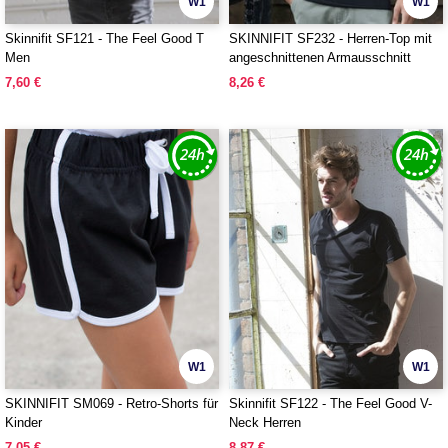
W1
W1
Skinnifit SF121 - The Feel Good T
SKINNIFIT SF232 - Herren-Top mit
Men
angeschnittenen Armausschnitt
7,60 €
8,26 €
W1
W1
SKINNIFIT SM069 - Retro-Shorts für
Skinnifit SF122 - The Feel Good V-
Kinder
Neck Herren
7,05 €
8,87 €