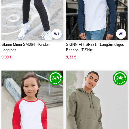
W1
W1
Skinni Minni SM064 - Kinder-
SKINNIFIT SF271 - Langärmeliges
Leggings
Baseball-T-Shirt
9,99 €
9,33 €