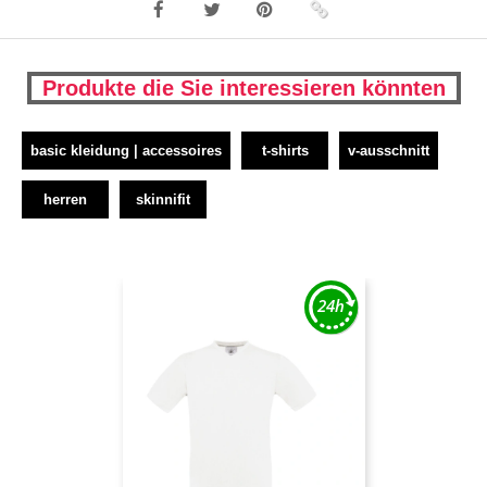
Produkte die Sie interessieren könnten
basic kleidung | accessoires
t-shirts
v-ausschnitt
herren
skinnifit