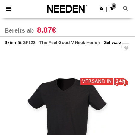
×
Needen App
0
App holen
|
Bessere Preise in der App!
8.87€
Bereits ab
Skinnifit
SF122 - The Feel Good V-Neck Herren
- Schwarz
Previous
Next