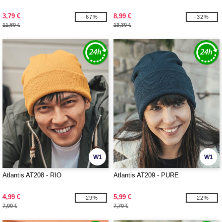
3,79 €
8,99 €
-67%
-32%
11,60 €
13,30 €
W1
W1
Atlantis AT208 - RIO
Atlantis AT209 - PURE
4,99 €
5,99 €
-29%
-22%
7,00 €
7,70 €