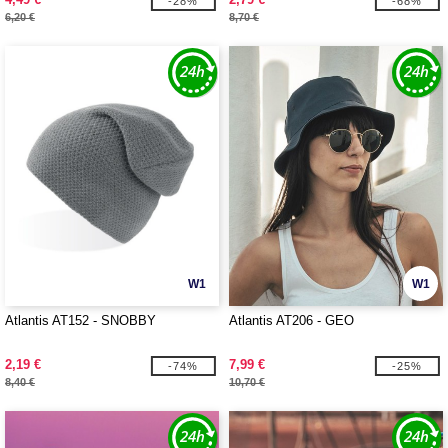
-28%
-68%
6,20 €
8,70 €
W1
W1
Atlantis AT152 - SNOBBY
Atlantis AT206 - GEO
2,19 €
7,99 €
-74%
-25%
8,40 €
10,70 €