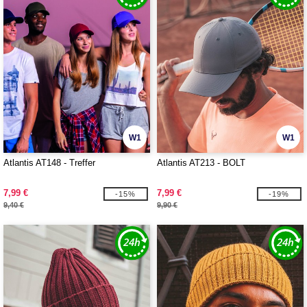
W1
W1
Atlantis AT148 - Treffer
Atlantis AT213 - BOLT
7,99 €
7,99 €
-15%
-19%
9,40 €
9,90 €