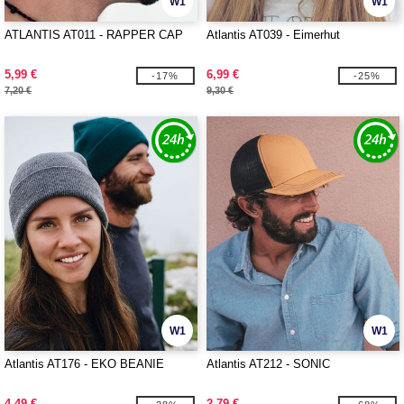
W1
W1
ATLANTIS AT011 - RAPPER CAP
Atlantis AT039 - Eimerhut
5,99 €
6,99 €
-17%
-25%
7,20 €
9,30 €
W1
W1
Atlantis AT176 - EKO BEANIE
Atlantis AT212 - SONIC
4,49 €
2,79 €