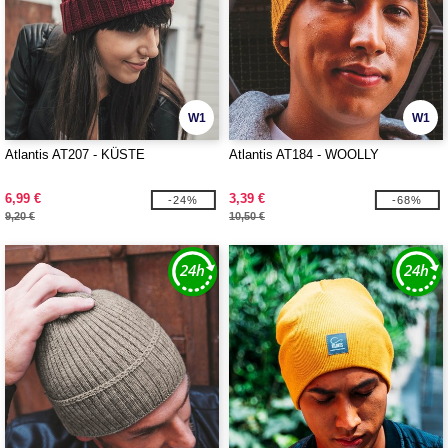
W1
W1
Atlantis AT207 - KÜSTE
Atlantis AT184 - WOOLLY
6,99 €
3,39 €
-24%
-68%
9,20 €
10,50 €