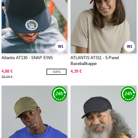
W1
W1
Atlantis AT130 - SNAP EINS
ATLANTIS AT311 - 5-Panel
Baseballkappe
4,88 €
4,39 €
-68%
15,10 €