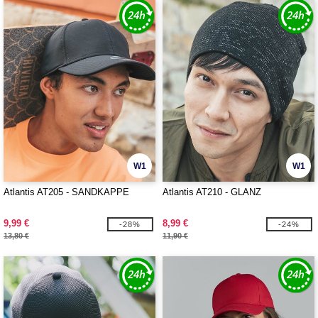
W1
W1
Atlantis AT205 - SANDKAPPE
Atlantis AT210 - GLANZ
9,99 €
8,99 €
-28%
-24%
13,80 €
11,90 €