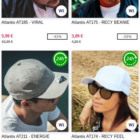
W1
W1
Atlantis AT185 - VIRAL
Atlantis AT175 - RECY BEANIE
5,99 €
3,09 €
-42%
-26%
10,30 €
4,20 €
W1
W1
Atlantis AT211 - ENERGIE
Atlantis AT174 - RECY FEEL