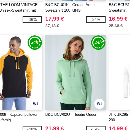
 THE LOOM VINTAGE
B&C BCU01K - Gerade Ärmel
B&C BCU31B
nisex-Sweatshirt mit
Sweatshirt 280 KING
Sweatshirt
sausschnitt mit Fruit of
€
17,99 €
16,99 €
-36%
-34%
Logo
27,18 €
25,68 €
W1
W1
09 - Kapuzenpullover
B&C BCW02Q - Hoodie Queen
JHK JK295 -
ifarbig
290
€
21,99 €
14,99 €
-40%
-39%