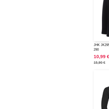
JHK JK295
290
10,99 
15,90 €