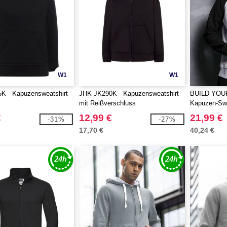
W1
W1
K - Kapuzensweatshirt
JHK JK290K - Kapuzensweatshirt
BUILD YOU
mit Reißverschluss
Kapuzen-Swe
kontrastier
€
12,99 €
21,99 €
-31%
-27%
Kapuze
17,70 €
40,24 €