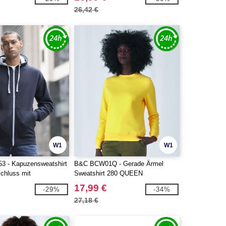
26,42 €
W1
W1
3 - Kapuzensweatshirt
B&C BCW01Q - Gerade Ärmel
schluss mit
Sweatshirt 280 QUEEN
ten
17,99 €
-29%
-34%
27,18 €