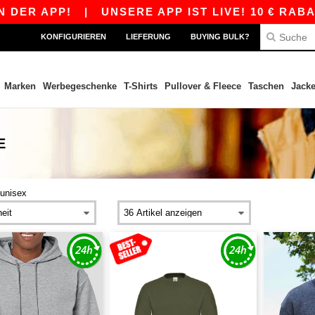
PP!
|
UNSERE APP IST LIVE! 10 € RABATT AB 8
KONFIGURIEREN
LIEFERUNG
BUYING BULK?
Marken
Werbegeschenke
T-Shirts
Pullover & Fleece
Taschen
Jack
E
unisex