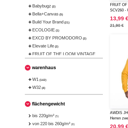
FRUIT OF
Babybugz
(2)
SCV260 - U
Bella+Canvas
(5)
rundem Hal
13,99 
the Loom-
Build Your Brand
(21)
21,90 €
ECOLOGIE
(1)
EXCD BY PROMODORO
(2)
Elevate Life
(2)
FRUIT OF THE LOOM VINTAGE
(2)
Finden & Hales
warenhaus
(1)
Fruit of the Loom
(3)
W1
(142)
Gildan
(1)
W32
(4)
Herock
(2)
JHK
(8)
flächengewicht
Just Cool
(4)
AWDIS JH0
NEW MORNING STUDIOS
bis 220g/m²
(9)
(5)
Herren zwe
Neutral
von 220 bis 260g/m²
(2)
(8)
20,99 