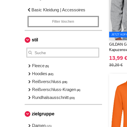
Basic Kleidung | Accessoires
Filter löschen
JETZT KOF
stil
GILDAN G
Kapuzensw
13,99 
30,20 €
Fleece
(5)
Hoodies
(62)
Reißverschluss
(28)
Reißverschluss-Kragen
(4)
Rundhalsausschnitt
(23)
zielgruppe
Damen
(15)