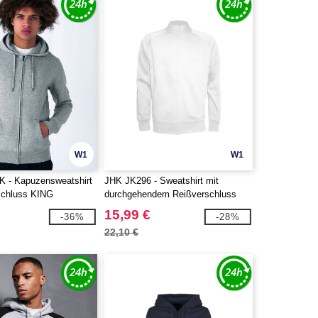
W1
W1
 - Kapuzensweatshirt
JHK JK296 - Sweatshirt mit
schluss KING
durchgehendem Reißverschluss
15,99 €
-36%
-28%
22,10 €