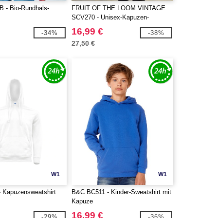
 - Bio-Rundhals-
FRUIT OF THE LOOM VINTAGE
SCV270 - Unisex-Kapuzen-
Sweatshirt mit FRUIT OF THE
16,99 €
-34%
-38%
LOOM VINTAGE-Logo
27,50 €
W1
W1
 Kapuzensweatshirt
B&C BC511 - Kinder-Sweatshirt mit
Kapuze
16,99 €
-29%
-36%