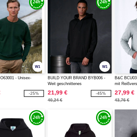
W1
W1
63001 - Unisex-
BUILD YOUR BRAND BYB006 -
B&C BCU03K
Weit geschnittenes
mit Reißver
Kapuzensweatshirt
€
21,99 €
27,99 €
-25%
-45%
40,24 €
43,76 €