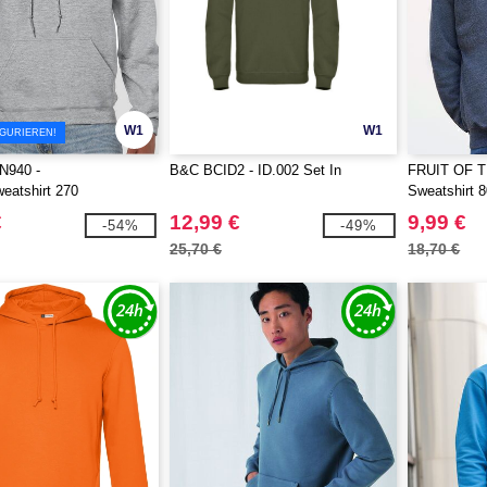
W1
W1
IGURIEREN!
N940 -
B&C BCID2 - ID.002 Set In
FRUIT OF 
eatshirt 270
Sweatshirt 
€
12,99 €
9,99 €
-54%
-49%
25,70 €
18,70 €