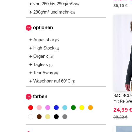
Produkt JACK & JONES
von 260 bis 290g/m²
(5)
(50)
35,10 €
Regatta
290g/m² und mehr
(1)
(63)
Result
(4)
optionen
Roly
(2)
Russell
(1)
Anpassbar
(7)
Stedman
(4)
High Stock
(1)
TIGER
(3)
Organic
(4)
Tee Jays
(10)
Tagless
(9)
Tombo
(1)
Tear Away
(8)
VELILLA
(1)
Waschbar auf 60°C
(3)
VESTI
(10)
B&C BCU35
farben
mit Reißve
24,99 
39,22 €