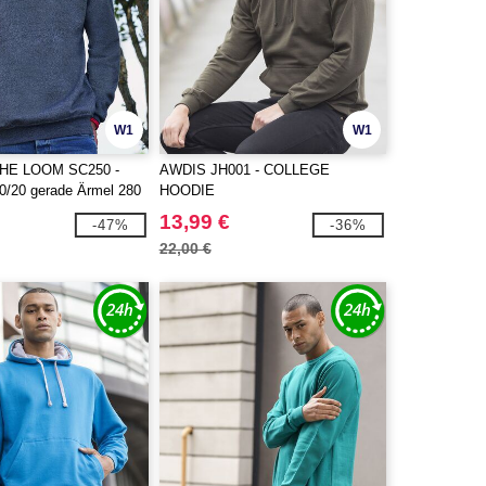
W1
W1
THE LOOM SC250 -
AWDIS JH001 - COLLEGE
80/20 gerade Ärmel 280
HOODIE
13,99 €
-47%
-36%
22,00 €