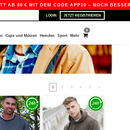
0 € MIT DEM CODE APP10 – NOCH BESSERE PREIS
LOGIN
JETZT REGISTRIEREN
0
en
Caps und Mützen
Hemden
Sport
Mehr
1
2
3
4
5
»