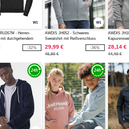
W1
W1
U267M - Herren-
AWDIS JH052 - Schweres
AWDIS JH10
t mit durchgehendem
Sweatshirt mit Reißverschluss
Kapuzenswea
hluss
€
29,99 €
28,14 €
-32%
-36%
46,80 €
44,40 €