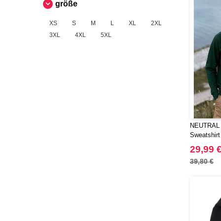
größe
XS
S
M
L
XL
2XL
3XL
4XL
5XL
NEUTRAL O
Sweatshirt
29,99 
39,80 €