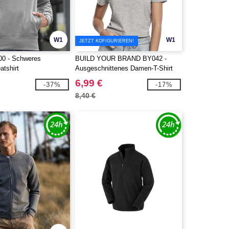
W1
W1
JETZT KOFIGURIEREN!
0 - Schweres
BUILD YOUR BRAND BY042 -
tshirt
Ausgeschnittenes Damen-T-Shirt
6,99 €
-37%
-17%
8,40 €