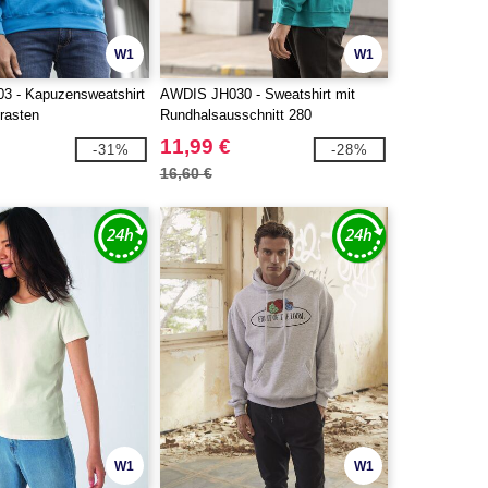
W1
W1
3 - Kapuzensweatshirt
AWDIS JH030 - Sweatshirt mit
rasten
Rundhalsausschnitt 280
11,99 €
-31%
-28%
16,60 €
W1
W1