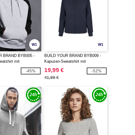
W1
W1
R BRAND BYB005 -
BUILD YOUR BRAND BYB009 -
atshirt mit
Kapuzen-Sweatshirt mit
enden Ärmeln und
Reißverschluss Damen
19,99 €
-45%
-52%
41,99 €