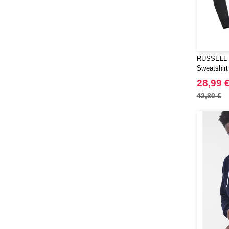
RUSSELL R
Sweatshir
Reißversc
28,99 
42,80 €