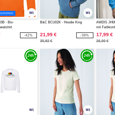
W1
W1
IGURIEREN!
B - Bio-
B&C BCU02K - Hoodie King
AWDIS JH00
eatshirt
mit Farbkont
€
21,99 €
17,99 €
-42%
-39%
35,92 €
26,00 €
W1
W1