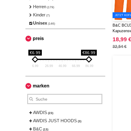
Herren
(179)
Kinder
(7)
JETZT KOF
Unisex
(146)
B&C BCU33
Kapuzensw
preis
18,99 
32,54 €
€6.99
€86.99
6.99
26.99
46.99
66.99
86.99
marken
AWDIS
(23)
AWDIS JUST HOODS
(3)
B&C
(13)