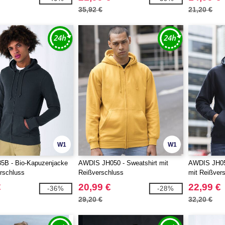
35,92 €
21,20 €
W1
W1
B - Bio-Kapuzenjacke
AWDIS JH050 - Sweatshirt mit
AWDIS JH05
rschluss
Reißverschluss
mit Reißver
Farbkontras
€
20,99 €
22,99 €
-36%
-28%
29,20 €
32,20 €