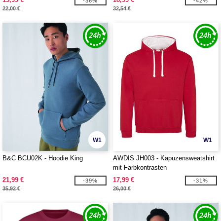
-36%
-42%
22,00 €
32,54 €
W1
W1
B&C BCU02K - Hoodie King
AWDIS JH003 - Kapuzensweatshirt
mit Farbkontrasten
21,99 €
17,99 €
-39%
-31%
35,92 €
26,00 €