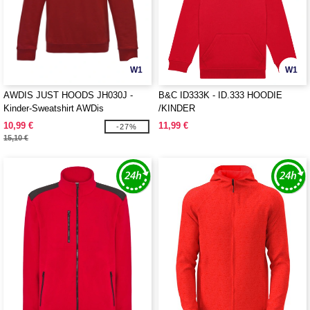
W1
W1
AWDIS JUST HOODS JH030J -
B&C ID333K - ID.333 HOODIE
Kinder-Sweatshirt AWDis
/KINDER
10,99 €
11,99 €
-27%
15,10 €