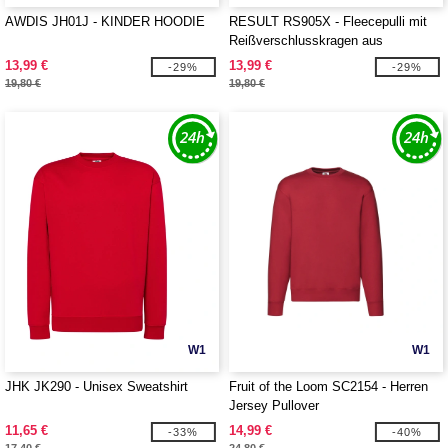
AWDIS JH01J - KINDER HOODIE
RESULT RS905X - Fleecepulli mit
Reißverschlusskragen aus
recyceltem Polyster
13,99 €
13,99 €
-29%
-29%
19,80 €
19,80 €
W1
W1
JHK JK290 - Unisex Sweatshirt
Fruit of the Loom SC2154 - Herren
Jersey Pullover
11,65 €
14,99 €
-33%
-40%