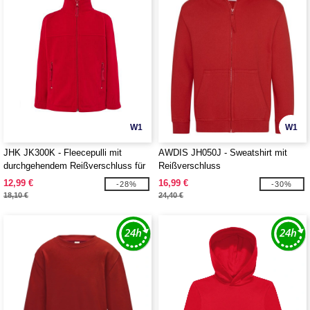
W1
W1
JHK JK300K - Fleecepulli mit
AWDIS JH050J - Sweatshirt mit
durchgehendem Reißverschluss für
Reißverschluss
Kinder
12,99 €
16,99 €
-28%
-30%
18,10 €
24,40 €