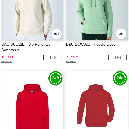
W1
W1
B&C BCU31B - Bio-Rundhals-
B&C BCW02Q - Hoodie Queen
Sweatshirt
16,99 €
21,99 €
-34%
-39%
25,68 €
35,92 €