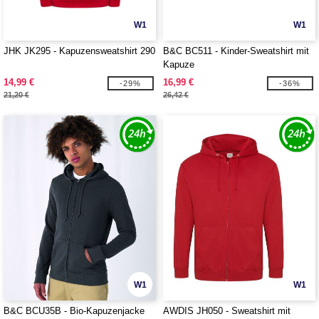
W1
W1
JHK JK295 - Kapuzensweatshirt 290
B&C BC511 - Kinder-Sweatshirt mit
Kapuze
14,99 €
16,99 €
-29%
-36%
21,20 €
26,42 €
W1
W1
B&C BCU35B - Bio-Kapuzenjacke
AWDIS JH050 - Sweatshirt mit