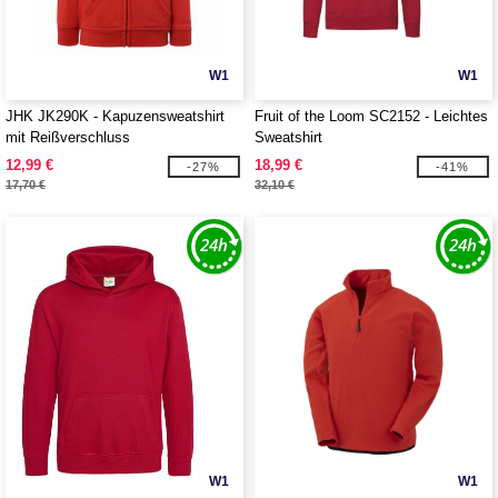
W1
W1
JHK JK290K - Kapuzensweatshirt
Fruit of the Loom SC2152 - Leichtes
mit Reißverschluss
Sweatshirt
12,99 €
18,99 €
-27%
-41%
17,70 €
32,10 €
W1
W1