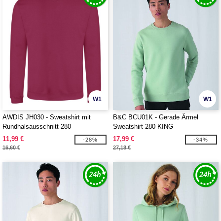
W1
W1
AWDIS JH030 - Sweatshirt mit
B&C BCU01K - Gerade Ärmel
Rundhalsausschnitt 280
Sweatshirt 280 KING
11,99 €
17,99 €
-28%
-34%
16,60 €
27,18 €