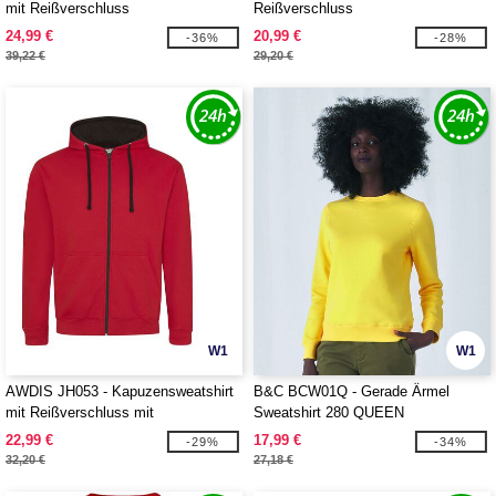
mit Reißverschluss
Reißverschluss
24,99 €
20,99 €
-36%
-28%
39,22 €
29,20 €
W1
W1
AWDIS JH053 - Kapuzensweatshirt
B&C BCW01Q - Gerade Ärmel
mit Reißverschluss mit
Sweatshirt 280 QUEEN
Farbkontrasten
22,99 €
17,99 €
-29%
-34%
32,20 €
27,18 €