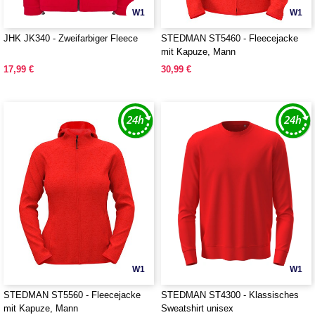
W1
W1
JHK JK340 - Zweifarbiger Fleece
STEDMAN ST5460 - Fleecejacke
mit Kapuze, Mann
17,99 €
30,99 €
W1
W1
STEDMAN ST5560 - Fleecejacke
STEDMAN ST4300 - Klassisches
mit Kapuze, Mann
Sweatshirt unisex