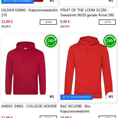
W1
W1
JETZT KOFIGURIEREN!
GILDAN GN940 - Kapuzensweatshirt
FRUIT OF THE LOOM SC250 -
270
Sweatshirt 80/20 gerade Ärmel 280
13,99 €
9,99 €
-54%
-47%
30,20 €
18,70 €
W1
W1
JETZT KOFIGURIEREN!
AWDIS JH001 - COLLEGE HOODIE
B&C BCU33B - Bio-
Kapuzensweatshirt
13,99 €
18,99 €