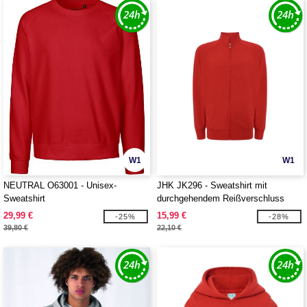
W1
W1
NEUTRAL O63001 - Unisex-
JHK JK296 - Sweatshirt mit
Sweatshirt
durchgehendem Reißverschluss
29,99 €
15,99 €
-25%
-28%
39,80 €
22,10 €