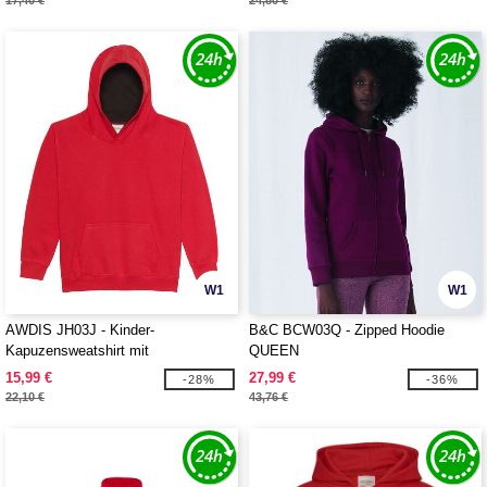
17,40 €
24,80 €
W1
W1
AWDIS JH03J - Kinder-
B&C BCW03Q - Zipped Hoodie
Kapuzensweatshirt mit
QUEEN
Farbkontrasten
15,99 €
27,99 €
-28%
-36%
22,10 €
43,76 €