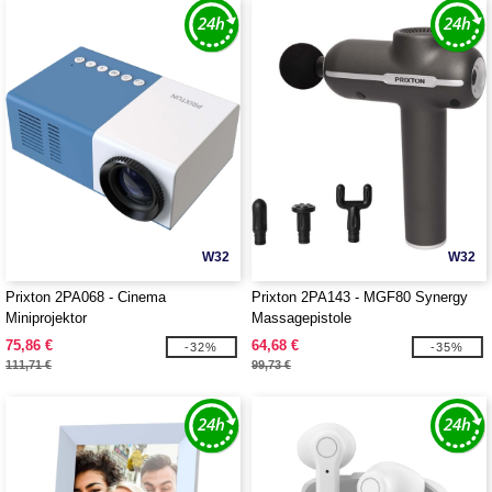
W32
W32
Prixton 2PA068 - Cinema
Prixton 2PA143 - MGF80 Synergy
Miniprojektor
Massagepistole
75,86 €
64,68 €
-32%
-35%
111,71 €
99,73 €