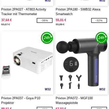
W32
W32
Prixton 2PA027 - AT803 Activity
Prixton 2PA180 - SWB32 Alexa
Tracker mit Thermometer
Smartwatch
37,64 €
55,01 €
-38%
-32%
60,67 €
80,99 €
W32
W32
Prixton 2PA037 - Goya P10
Prixton 2PA072 - MGF100
Projektor
Massagepistole
89,61 €
67,53 €