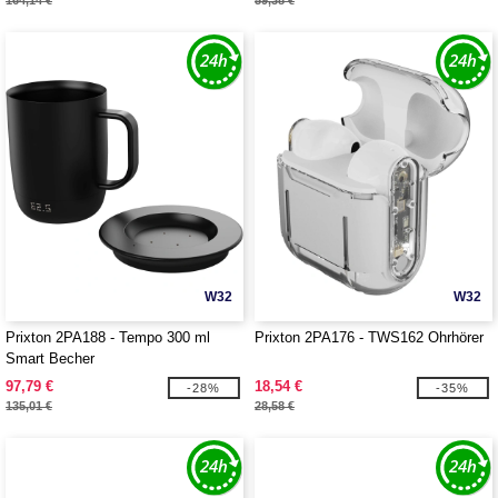
164,14 €
59,38 €
W32
W32
Prixton 2PA188 - Tempo 300 ml
Prixton 2PA176 - TWS162 Ohrhörer
Smart Becher
97,79 €
18,54 €
-28%
-35%
135,01 €
28,58 €