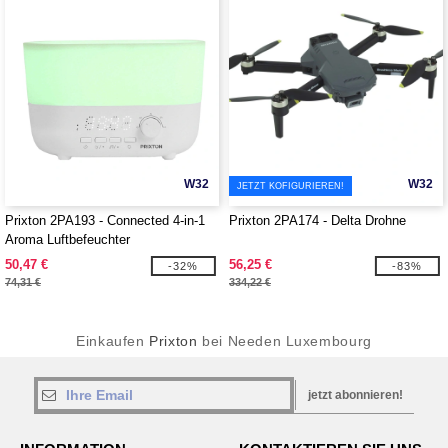
W32
W32
JETZT KOFIGURIEREN!
Prixton 2PA193 - Connected 4-in-1
Prixton 2PA174 - Delta Drohne
Aroma Luftbefeuchter
50,47 €
56,25 €
-32%
-83%
74,31 €
334,22 €
Einkaufen
Prixton
bei Needen Luxembourg
jetzt abonnieren!