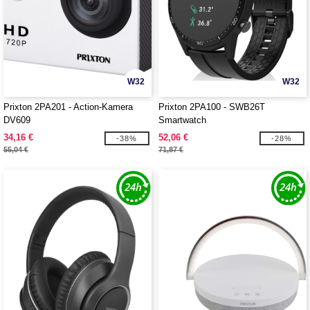
W32
W32
Prixton 2PA201 - Action-Kamera
Prixton 2PA100 - SWB26T
DV609
Smartwatch
34,16 €
52,06 €
-38%
-28%
55,04 €
71,87 €