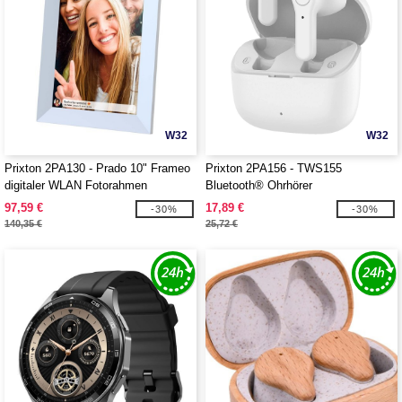
W32
W32
Prixton 2PA130 - Prado 10" Frameo
Prixton 2PA156 - TWS155
digitaler WLAN Fotorahmen
Bluetooth® Ohrhörer
97,59 €
17,89 €
-30%
-30%
140,35 €
25,72 €