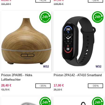
-41%
-38%
151,58 €
108,85 €
W32
W32
Prixton 2PA085 - Hidra
Prixton 2PA142 - AT410 Smartband
Luftbefeuchter
28,40 €
17,00 €
-35%
-35%
43,70 €
26,15 €