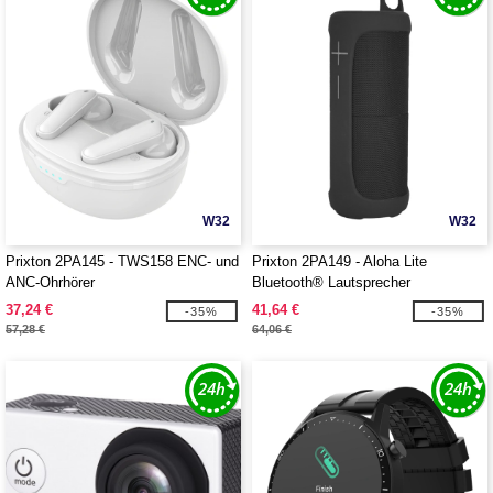
W32
W32
Prixton 2PA145 - TWS158 ENC- und
Prixton 2PA149 - Aloha Lite
ANC-Ohrhörer
Bluetooth® Lautsprecher
37,24 €
41,64 €
-35%
-35%
57,28 €
64,06 €