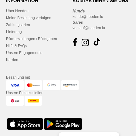
INFORMATION
KONTAKTIEREN SIE UNS
Über Needen
Kunde
kunde@needen.lu
Meine Bestellung verfolgen
Sales
Zahlungsarten
verkauf@needen.lu
Lieferung
Rückerstattungen / Rückgaben
Hilfe & FAQs
Unsere Engagements
Karriere
Bezahlung mit
Unsere Paketzusteller