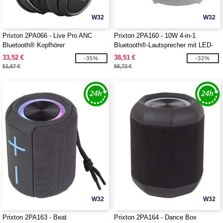
W32
W32
Prixton 2PA066 - Live Pro ANC
Prixton 2PA160 - 10W 4-in-1
Bluetooth® Kopfhörer
Bluetooth®-Lautsprecher mit LED-
Licht und kabelloser Ladestation
33,52 €
38,51 €
-35%
-32%
51,67 €
56,72 €
W32
W32
Prixton 2PA163 - Beat
Prixton 2PA164 - Dance Box