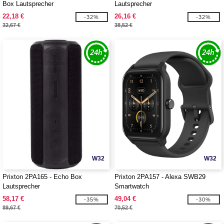
Box Lautsprecher
Lautsprecher
22,18 €
26,16 €
-32%
-32%
32,67 €
38,52 €
W32
W32
Prixton 2PA165 - Echo Box
Prixton 2PA157 - Alexa SWB29
Lautsprecher
Smartwatch
58,17 €
49,04 €
-35%
-30%
89,67 €
70,52 €