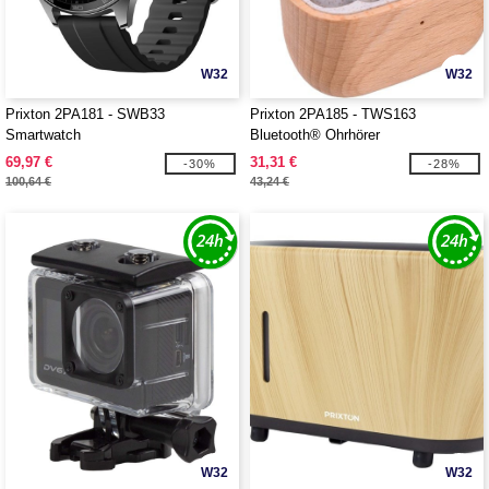
W32
W32
Prixton 2PA181 - SWB33
Prixton 2PA185 - TWS163
Smartwatch
Bluetooth® Ohrhörer
69,97 €
31,31 €
-30%
-28%
100,64 €
43,24 €
W32
W32