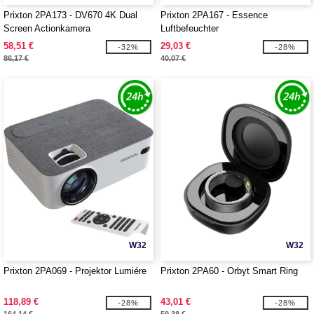
Prixton 2PA173 - DV670 4K Dual
Prixton 2PA167 - Essence
Screen Actionkamera
Luftbefeuchter
58,51 €
29,03 €
-32%
-28%
86,17 €
40,07 €
W32
W32
Prixton 2PA069 - Projektor Lumiére
Prixton 2PA60 - Orbyt Smart Ring
118,89 €
43,01 €
-28%
-28%