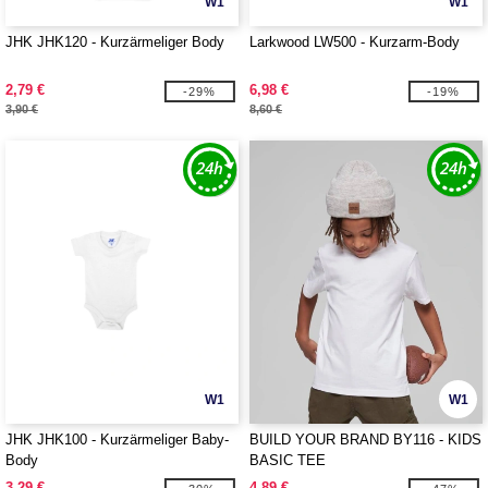
W1
W1
JHK JHK120 - Kurzärmeliger Body
Larkwood LW500 - Kurzarm-Body
2,79 €
6,98 €
-29%
-19%
3,90 €
8,60 €
W1
W1
JHK JHK100 - Kurzärmeliger Baby-
BUILD YOUR BRAND BY116 - KIDS
Body
BASIC TEE
3,29 €
4,89 €