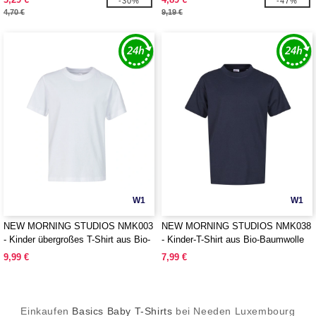
-30%
-47%
4,70 €
9,19 €
W1
W1
NEW MORNING STUDIOS NMK003
NEW MORNING STUDIOS NMK038
- Kinder übergroßes T-Shirt aus Bio-
- Kinder-T-Shirt aus Bio-Baumwolle
Baumwolle
9,99 €
7,99 €
Einkaufen
Basics Baby T-Shirts
bei Needen Luxembourg