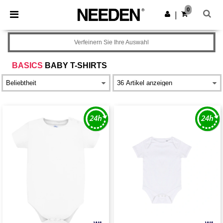
×
Needen App
0
App holen
|
Bessere Preise in der App!
Verfeinern Sie Ihre Auswahl
BASICS
BABY T-SHIRTS