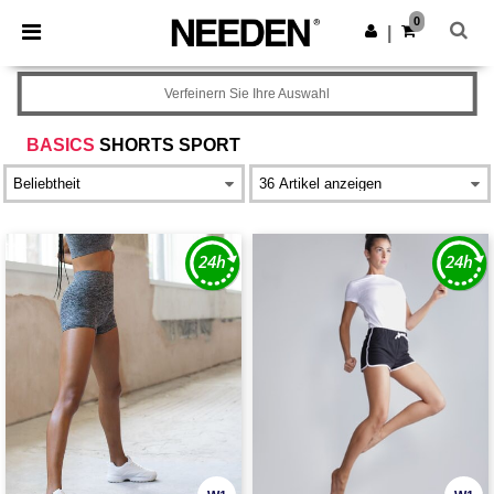
×
Needen App
0
App holen
|
Bessere Preise in der App!
Verfeinern Sie Ihre Auswahl
BASICS
SHORTS SPORT