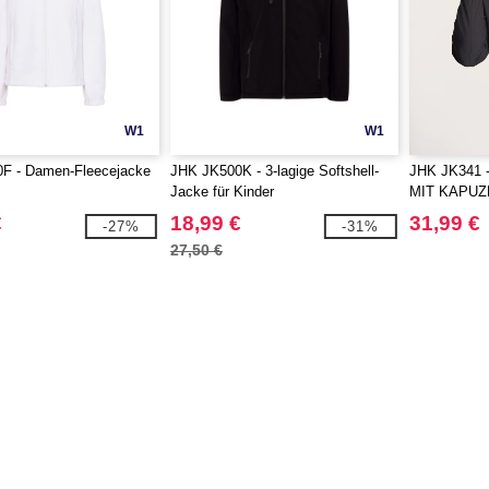
W1
W1
F - Damen-Fleecejacke
JHK JK500K - 3-lagige Softshell-
JHK JK341
Jacke für Kinder
MIT KAPUZ
REISSVER
€
18,99 €
31,99 €
-27%
-31%
27,50 €