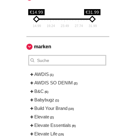
€14.99
€31.99
14.99
19.24
23.49
27.74
31.99
marken
AWDIS
(1)
AWDIS SO DENIM
(2)
B&C
(6)
Babybugz
(1)
Build Your Brand
(10)
Elevate
(2)
Elevate Essentials
(9)
Elevate Life
(19)