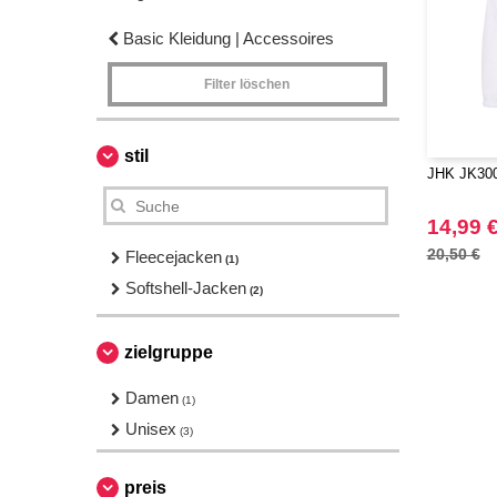
Basic Kleidung | Accessoires
Filter löschen
stil
JHK JK300
14,99 
20,50 €
Fleecejacken
(1)
Softshell-Jacken
(2)
zielgruppe
Damen
(1)
Unisex
(3)
preis