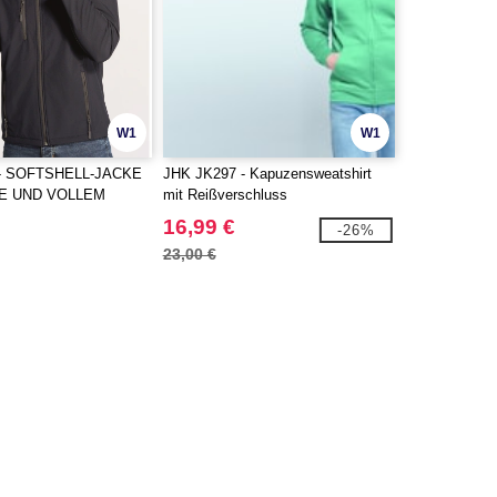
W1
W1
 - SOFTSHELL-JACKE
JHK JK297 - Kapuzensweatshirt
E UND VOLLEM
mit Reißverschluss
SCHLUSS
16,99 €
-26%
23,00 €